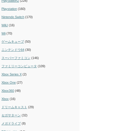
PlayStation2
(228)
Playstation
(160)
Nintendo Switch
(170)
WiiU
(16)
Wii
(70)
ゲームキューブ
(50)
ニンテンドウ64
(30)
スーパーファミコン
(146)
ファミリーコンピュータ
(109)
Xbox Series X
(2)
Xbox One
(27)
Xbox360
(48)
Xbox
(16)
ドリームキャスト
(29)
セガサターン
(32)
メガドライブ
(8)