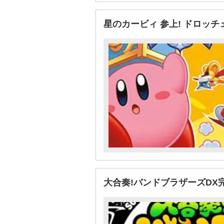
星のカービィ 参上! ドロッ
大合奏!バンドブラザーズDX