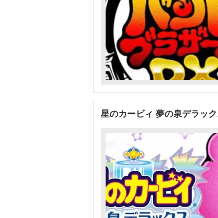
星のカービィ 夢の泉デラッ