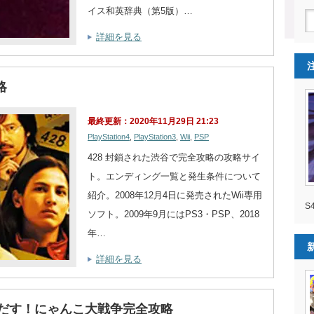
イス和英辞典（第5版）…
詳細を見る
略
最終更新：2020年11月29日 21:23
PlayStation4
,
PlayStation3
,
Wii
,
PSP
428 封鎖された渋谷で完全攻略の攻略サイ
ト。エンディング一覧と発生条件について
紹介。2008年12月4日に発売されたWii専用
S
ソフト。2009年9月にはPS3・PSP、2018
年…
詳細を見る
びだす！にゃんこ大戦争完全攻略