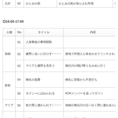
大沢
50
ひとみの死
ひとみの死が知らされ卒倒
御
◎16:00-17:00
人物
No.
タイトル
内容
人身事故の事情聴取
51
加納
建野に会いに行けず･･････
路地で外国人と鉢合わせてリンチされる
52
マリアと建野を見失う
御法川の飛び降りを止めに行く
53
54
桐生の急襲
桐生に背後から不意打ち
亜智
タクシーにはねられる
KOKメンバーを追ってガツン
55
マリア
杖の男に連れられて･･････
加納が御法川の元へ行く間に連れ去られ
56