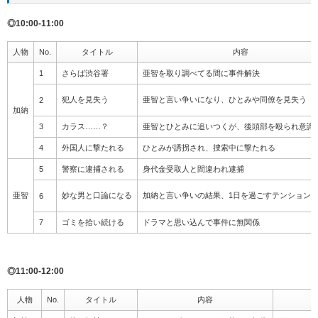
◎10:00-11:00
人物
No.
タイトル
内容
1
さらば渋谷署
亜智を取り調べてる間に事件解決
犯人を見失う
亜智と言い争いになり、ひとみや同僚を見失う
2
加納
3
カラス……？
亜智とひとみに追いつくが、後頭部を殴られ意識
4
外国人に撃たれる
ひとみが誘拐され、捜索中に撃たれる
5
警察に逮捕される
身代金受取人と間違われ逮捕
亜智
妙な男と口論になる
加納と言い争いの結果、1日を過ごすテンション
6
7
ゴミを拾い続ける
ドラマと思い込んで事件に無関係
◎11:00-12:00
人物
No.
タイトル
内容