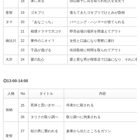
署に戻る
頭山親子に気を取られ犯人を見失う
18
亜智
19
ゴキブリ
落ちてきたゴキブリでひとみが昏倒
タマ
20
『あなごっち』
バーニング・ハンマーが捨てられる
21
相撲ドラマで大コケ
即売会場の場所を間違えてアウト
御法川
22
事件のニオイ？
女性と口論になり警察に連行
23
千晶が逃げる
街頭取材に時間を取られてアウト
大沢
24
愛の乱心
愛と変な男が喫茶店で口論になり、それに巻
◎13:00-14:00
人物
No.
タイトル
内容
死体と思いきや……
何者かに殺される
25
加納
26
タリクの取り調べ
取り調べに拘束される
27
杖の男に襲われる
倉庫から出たところをガツン
亜智