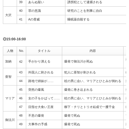
39
あらぬ疑い
誘拐犯として逮捕される
40
罪の意識
研究のことを刑事に自白
大沢
41
Aの脅威
睡眠薬自殺する
◎15:00-16:00
人物
No.
タイトル
内容
亜
加納
手がかり潰える
爆発で御法川が死ぬ
42
ま
43
外国人に刺される
犯人に亜智が刺される
御
亜智
44
路地で姉妹が……
杖の男に会い、マリアとひとみが倒れる
亜
45
突然の爆風
爆発に巻き込まれる
亜
マリア
46
女の子をかばって……
杖の男に会い、マリアとひとみが倒れる
亜
47
目指せ大食い王座
柳下・チリとトリオ結成で一攫千金
御
48
不意の爆発
爆発で死ぬ
マ
御法川
49
大事件の予感
爆発で死ぬ
亜