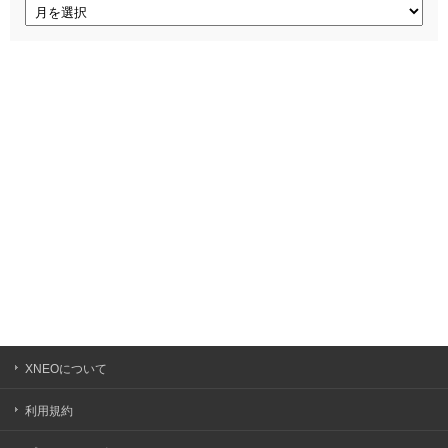
ア
ー
カ
イ
ブ
XNEOについて
利用規約