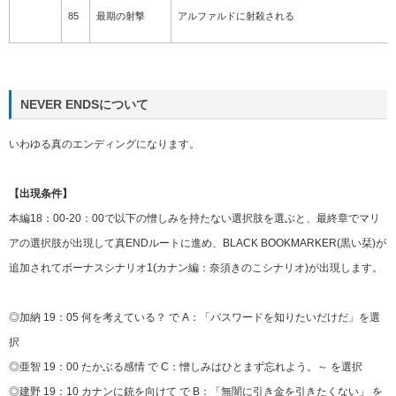
85
最期の射撃
アルファルドに射殺される
NEVER ENDSについて
いわゆる真のエンディングになります。
【出現条件】
本編18：00-20：00で以下の憎しみを持たない選択肢を選ぶと、最終章でマリ
アの選択肢が出現して真ENDルートに進め、BLACK BOOKMARKER(黒い栞)が
追加されてボーナスシナリオ1(カナン編：奈須きのこシナリオ)が出現します。
◎加納 19：05 何を考えている？ で A：「パスワードを知りたいだけだ」を選
択
◎亜智 19：00 たかぶる感情 で C：憎しみはひとまず忘れよう。～ を選択
◎建野 19：10 カナンに銃を向けて で B：「無闇に引き金を引きたくない」 を