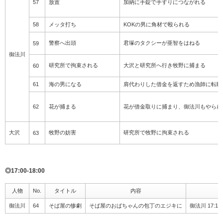
57
放置
加納に手錠で手すりにつながれる
58
メッタ打ち
KOKの男に角材で殴られる
警察へ出頭
君塚のタクシーが亜智をはねる
59
御法川
研究所で拘束される
大沢と研究所へ行き牧野に捕まる
60
61
海の男になる
肩代わりした借金を返すため漁師に転職
62
花が捕まる
花が借金取りに捕まり、御法川もやられ
大沢
牧野の妨害
研究所で牧野に拘束される
63
◎17:00-18:00
人物
No.
タイトル
内容
御法川
64
そば屋の惨劇
そば屋のおばちゃんの包丁のエジキに
御法川 17