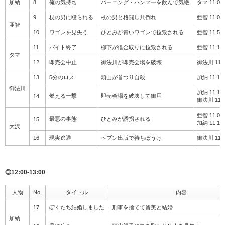
加納
8
俺の気持ち
バーニング・ハンマーを飲んで気絶
タマ 11:
9
杖の男に殴られる
杖の男と格闘し共倒れ
亜智 11
亜智
10
ワゴンを見失う
ひとみが青いワゴンで拉致される
亜智 11
11
バイト終了
柳下が借金取りに拉致される
亜智 11:
タマ
12
即売会中止
御法川が即売会場を破壊
御法川 1
13
5分のロス
頭山が首つり自殺
加納 11
御法川
加納 11:
燃える一撃
即売会場を破壊して御用
14
御法川 1
亜智 11:
最悪の事態
ひとみが誘拐される
15
加納 11
大沢
16
現実逃避
ヘブン出版で待ちぼうけ
御法川 1
◎12:00-13:00
人物
No.
タイトル
内容
17
ぼくたち結婚しました
刑事を捨てて留美と結婚
加納