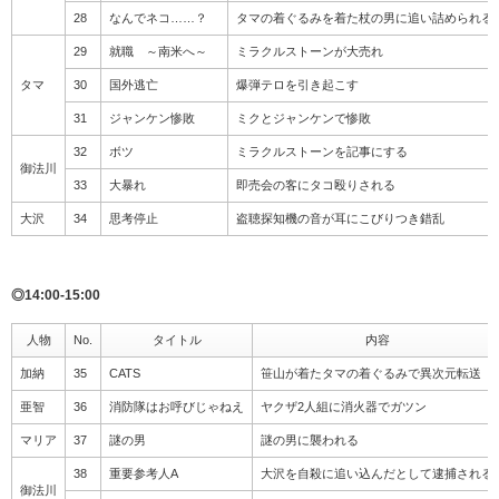
28
なんでネコ……？
タマの着ぐるみを着た杖の男に追い詰められる
29
就職 ～南米へ～
ミラクルストーンが大売れ
タマ
30
国外逃亡
爆弾テロを引き起こす
31
ジャンケン惨敗
ミクとジャンケンで惨敗
32
ボツ
ミラクルストーンを記事にする
御法川
33
大暴れ
即売会の客にタコ殴りされる
大沢
34
思考停止
盗聴探知機の音が耳にこびりつき錯乱
◎14:00-15:00
人物
No.
タイトル
内容
加納
35
CATS
笹山が着たタマの着ぐるみで異次元転送
亜智
36
消防隊はお呼びじゃねえ
ヤクザ2人組に消火器でガツン
マリア
37
謎の男
謎の男に襲われる
38
重要参考人A
大沢を自殺に追い込んだとして逮捕される
御法川