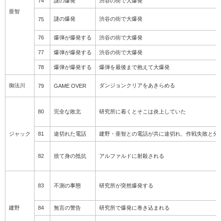
74
謎の爆発
渋谷の街で大爆発
亜智
謎の爆発
渋谷の街で大爆発
75
76
爆弾が爆発する
渋谷の街で大爆発
77
爆弾が爆発する
渋谷の街で大爆発
78
爆弾が爆発する
爆弾を最後まで抱えて大爆発
御法川
ダンジョンクリアをあきらめる
79
GAME OVER
80
完全な敗北
研究所に着くとそこは炎上していた
ジャック
81
途切れた電話
建野・亜智との電話が共に途切れ、作戦失敗と分
82
捨て身の抵抗
アルファルドに射殺される
83
不測の事態
研究所が突然爆発する
建野
84
無言の警告
研究所で爆発に巻き込まれる