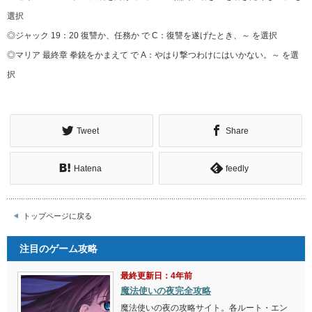
選択
◎ジャック 19：20 復讐か、任務か で C：復讐を遂げたとき、～ を選択
◎マリア 最終章 拳銃をかまえて で A：やはり撃つわけにはいかない。～ を選
択
Tweet
Share
Hatena
feedly
トップページに戻る
注目のゲーム攻略
最終更新日：4年前
魔法使いの夜完全攻略
魔法使いの夜の攻略サイト。各ルート・エン