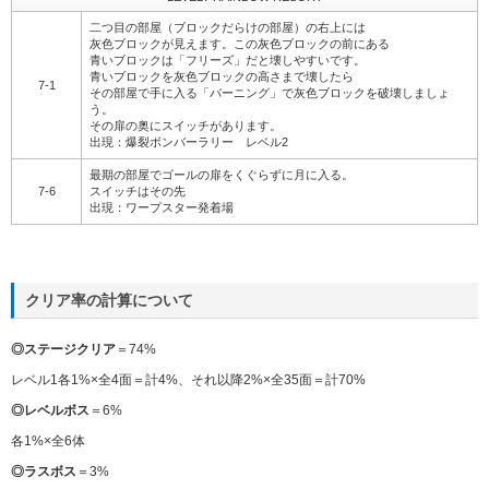
二つ目の部屋（ブロックだらけの部屋）の右上には
灰色ブロックが見えます。この灰色ブロックの前にある
青いブロックは「フリーズ」だと壊しやすいです。
青いブロックを灰色ブロックの高さまで壊したら
7-1
その部屋で手に入る「バーニング」で灰色ブロックを破壊しましょ
う。
その扉の奥にスイッチがあります。
出現：爆裂ボンバーラリー レベル2
最期の部屋でゴールの扉をくぐらずに月に入る。
7-6
スイッチはその先
出現：ワープスター発着場
クリア率の計算について
◎ステージクリア
＝74%
レベル1各1%×全4面＝計4%、それ以降2%×全35面＝計70%
◎レベルボス
＝6%
各1%×全6体
◎ラスボス
＝3%