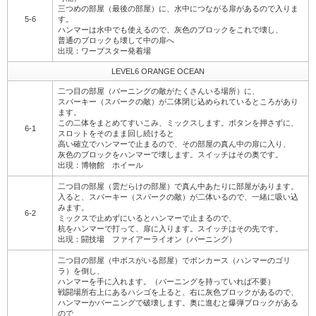
三つめの部屋（最後の部屋）に、水中につながる扉があるので入りま
5-6
す。
ハンマーは水中でも使えるので、灰色のブロックをこれで壊し、
普通のブロックも壊して中の扉へ
出現：ワープスター発着場
LEVEL6 ORANGE OCEAN
二つ目の部屋（バーニングの敵がたくさんいる場所）に、
スパーキー（スパークの敵）が二体閉じ込められているところがあり
ます。
この二体をまとめてすいこみ、ミックスします。ボタンを押さずに、
6-1
スロットをそのまま回し続けると
高い確立でハンマーで止まるので、その部屋の真ん中の扉に入り、
灰色のブロックをハンマーで壊します。スイッチはその奥です。
出現：博物館 ホイール
二つ目の部屋（雲だらけの部屋）で真ん中あたりに部屋があります。
入ると、スパーキー（スパークの敵）が二体いるので、一緒に吸い込
みます。
6-2
ミックスで止めずにいるとハンマーで止まるので、
杭をハンマーで打って、扉に入ります。スイッチはその先です。
出現：闘技場 ファイアーライオン（バーニング）
二つ目の部屋（中ボスがいる部屋）でボンカース（ハンマーのゴリ
ラ）を倒し、
ハンマーを手に入れます。（バーニングを持っていれば不要）
戦闘場所右上にあるハシゴを上ると、右に灰色ブロックがあるので、
ハンマーかバーニングで破壊します。奥に進むと爆弾ブロックがある
ので