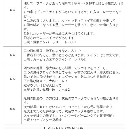
壊して、ブロックがあった場所で十字キー↑を押すと隠し部屋に入れま
す。
6-3
右の扉（ブレードナイトがふさいでるけどｗ）に入り、レーザーをコ
ピー。
次は左の扉に入ります。ホットヘッド（ファイアの敵）を倒して
右側の斜めになってる壁にレーザーを撃って、急いで大砲に入りま
す。
反射したレーザーが導火線に火をつけてくれます。
飛ばされた先にスイッチがあります。
出現：爆裂ボンバーラリー レベル1
二つ目の部屋（地下のようなところ）で
6-4
一番右下に行くと、黒いところがあります。スイッチはこの先です。
出現：カービィのエアグラインド レベル2
四つめの部屋（導火線のある部屋）でファイアをコピーし、
二つの爆弾ブロックを壊してから、手前の穴に入り、導火線に着火。
急いで上に飛び上がり、右にダッシュ！敵にぶつかる覚悟で。
6-5
下に飛び降りて、大砲にＩＮ！
敵がウザいけどがんばって！
出現：刹那の見切り改 レベル2
最初の部屋の下の方には、灰色のブロックで守られた部屋がありま
す。
次の部屋にＵＦＯがいるので、コピーしてから元の部屋に戻り、
6-6
最大までためた弾を放って、灰色ブロックを破壊します。
スイッチはこの先です。（ハンマーやバーニングでも破壊可能）
出現：ワープスター発着場
LEVEL7 RAINBOW RESORT