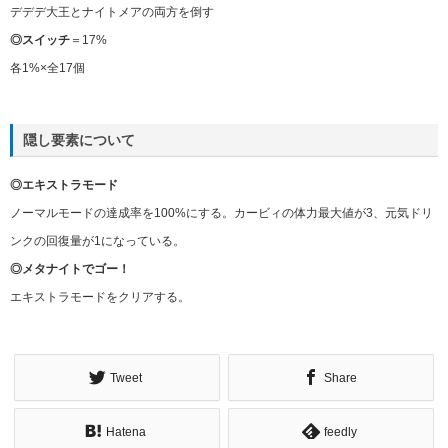
デデデ大王とナイトメアの両方を倒す
◎スイッチ
＝17%
各1%×全17個
隠し要素について
◎エキストラモード
ノーマルモードの達成率を100%にする。カービィの体力最大値が3、元気ドリ
ンクの回復量が1になっている。
◎メタナイトでゴー！
エキストラモードをクリアする。
Tweet
Share
Hatena
feedly