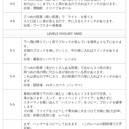
4-3
右のはじっこまでいくと扉があるので入ればスイッチがあります。
出現：博物館 スリープ＆ボール
三つめの部屋（暗い部屋）で「ライト」を使うと
4-6
入り口近くに扉が見えるので、中に入るとスイッチがあります。
出現：ワープスター発着場
LEVEL5 YOGURT YARD
下へ飛び降りていく所でブロックが並んでいる場所よりも下におりま
す。
5-1
左側のブロックを崩していくと、中の扉に入ればスイッチがありま
す。
出現：爆裂ボンバーラリー レベル1
三つめの部屋（滝がたくさんある部屋）で左から３つ目の滝と
四つめの滝の間に穴から水が流れ出ている所があります。
5-4
これは扉なので中に入り、次の部屋の下の扉に入ればスイッチがあり
ます。
出現：闘技場 vsボンカース（ハンマー）
最初の部屋で下の方に進むと（落ちるとミスするので注意。）
扉があります。入って、ホットヘッド（ファイア）を倒さずに
スターマンを吸い込んで「ハイジャンプ」をコピー。ブロックを破壊
5-5
します。
その後、ファイアをコピーして導火線に火をつけて大砲に急げばOK。
出現：刹那の見切り改 レベル1
まず、ハンマーをコピーしておきます。（このレベルの闘技場で入手
可能）