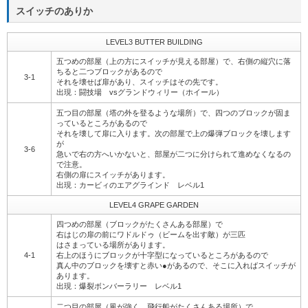
スイッチのありか
LEVEL3 BUTTER BUILDING
五つめの部屋（上の方にスイッチが見える部屋）で、右側の縦穴に落
ちると二つブロックがあるので
3-1
それを壊せば扉があり、スイッチはその先です。
出現：闘技場 vsグランドウィリー（ホイール）
五つ目の部屋（塔の外を登るような場所）で、四つのブロックが固ま
っているところがあるので
それを壊して扉に入ります。次の部屋で上の爆弾ブロックを壊します
が
3-6
急いで右の方へいかないと、部屋が二つに分けられて進めなくなるの
で注意。
右側の扉にスイッチがあります。
出現：カービィのエアグラインド レベル1
LEVEL4 GRAPE GARDEN
四つめの部屋（ブロックがたくさんある部屋）で
右はじの扉の前にワドルドゥ（ビームを出す敵）が三匹
はさまっている場所があります。
4-1
右上のほうにブロックが十字型になっているところがあるので
真ん中のブロックを壊すと赤い●があるので、そこに入ればスイッチが
あります。
出現：爆裂ボンバーラリー レベル1
二つ目の部屋（風が強く、飛行船がたくさんある場所）で