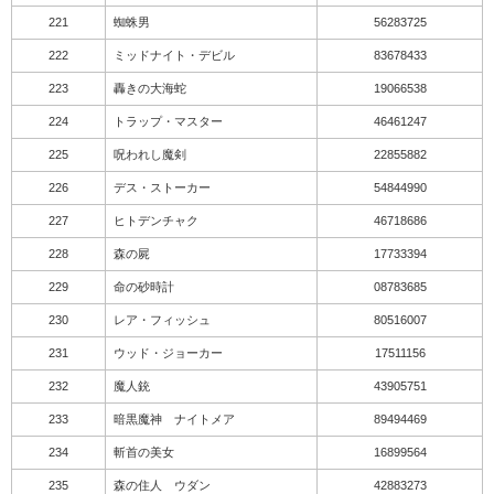
221
蜘蛛男
56283725
222
ミッドナイト・デビル
83678433
223
轟きの大海蛇
19066538
224
トラップ・マスター
46461247
225
呪われし魔剣
22855882
226
デス・ストーカー
54844990
227
ヒトデンチャク
46718686
228
森の屍
17733394
229
命の砂時計
08783685
230
レア・フィッシュ
80516007
231
ウッド・ジョーカー
17511156
232
魔人銃
43905751
233
暗黒魔神 ナイトメア
89494469
234
斬首の美女
16899564
235
森の住人 ウダン
42883273