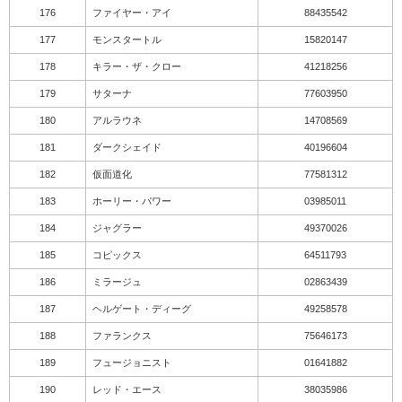
176
ファイヤー・アイ
88435542
177
モンスタートル
15820147
178
キラー・ザ・クロー
41218256
179
サターナ
77603950
180
アルラウネ
14708569
181
ダークシェイド
40196604
182
仮面道化
77581312
183
ホーリー・パワー
03985011
184
ジャグラー
49370026
185
コピックス
64511793
186
ミラージュ
02863439
187
ヘルゲート・ディーグ
49258578
188
ファランクス
75646173
189
フュージョニスト
01641882
190
レッド・エース
38035986