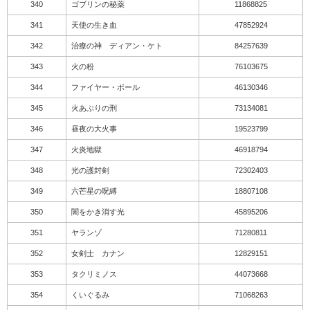
340
ゴブリンの秘薬
11868825
341
天使の生き血
47852924
342
治療の神 ディアン・ケト
84257639
343
火の粉
76103675
344
ファイヤー・ボール
46130346
345
火あぶりの刑
73134081
346
昼夜の大火事
19523799
347
火炎地獄
46918794
348
光の護封剣
72302403
349
六芒星の呪縛
18807108
350
闇をかき消す光
45895206
351
ヤランゾ
71280811
352
女剣士 カナン
12829151
353
タクリミノス
44073668
354
くいぐるみ
71068263