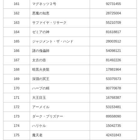
161
マグネッツ２号
92731455
162
悪魔の知恵
28725004
163
サファイヤ・リサーク
55210709
164
ゼミアの神
81618817
165
ジャジメント・ザ・ハンド
28003512
166
謎の傀儡師
54098121
167
太古の壺
81492226
168
暗黒火炎龍
17881964
169
深淵の冥王
53375573
170
ハープの精
80770678
171
大王目玉
16768387
172
アーメイル
53153481
173
ダーク・プリズナー
89558090
174
ハリケル
15042735
175
魔天老
42431843