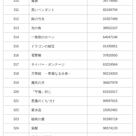
310
魔菌
39774685
311
黒いペンダント
65169794
312
銀の弓矢
01557499
313
光の角
38552107
314
一角獣のホーン
64047146
315
ドラゴンの秘宝
01435851
316
電撃鞭
37820550
317
サイバー・ボンテージ
63224564
318
万華鏡 －華麗なる分身－
90219263
319
魔性の月
36607978
320
『守備』封じ
63102017
321
悪魔のくちづけ
99597615
322
紫水晶
15052462
323
秘術の書
91595718
324
覚醒
98374133