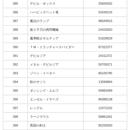
385
デビル・ボックス
25655502
386
ハーピィズペット竜
52040216
387
魔法のランプ
98049915
388
振り子刃の拷問機械
24433920
389
魔導騎士ギルティア
51828629
390
ＴＭ－１ランチャースパイダー
87322377
391
デビルゾア
24311372
392
メタル・デビルゾア
50705071
393
ゾーン・イーター
86100785
394
鉄のサソリ
13599884
395
ダンシング・エルフ
59983499
396
エンゼル・イヤーズ
86088138
397
レッグル
12472242
398
ラージマウス
58861941
399
異国の剣士
85255550