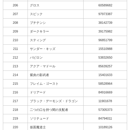
206
グロス
60589682
207
スピック
97973387
208
プチテンシ
38142739
209
ダークキラー
39175982
210
スティング
96851799
211
サンダー・キッズ
15510988
212
バビロン
53832650
213
アクア・マドール
85639257
214
紫炎の影武者
15401633
215
フレイム・ゴースト
58528964
216
ドリアード
84916669
217
ブラック・デーモンズ・ドラゴン
11901678
218
二つの口を持つ闇の支配者
57305373
219
ソリテュード
84794011
220
仮面魔道士
10189126