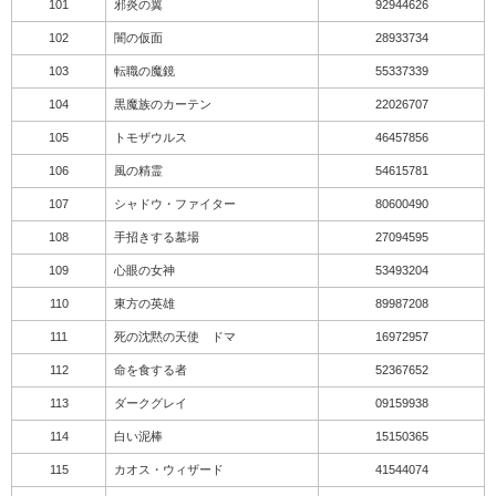
101
邪炎の翼
92944626
102
闇の仮面
28933734
103
転職の魔鏡
55337339
104
黒魔族のカーテン
22026707
105
トモザウルス
46457856
106
風の精霊
54615781
107
シャドウ・ファイター
80600490
108
手招きする墓場
27094595
109
心眼の女神
53493204
110
東方の英雄
89987208
111
死の沈黙の天使 ドマ
16972957
112
命を食する者
52367652
113
ダークグレイ
09159938
114
白い泥棒
15150365
115
カオス・ウィザード
41544074