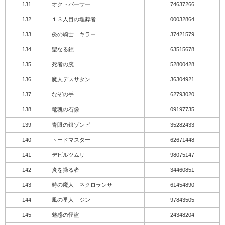
131
オクトバーサー
74637266
132
１３人目の埋葬者
00032864
133
炎の騎士 キラー
37421579
134
聖なる鎖
63515678
135
死者の腕
52800428
136
魔人デスサタン
36304921
137
なぞの手
62793020
138
竜魂の石像
09197735
139
青眼の銀ゾンビ
35282433
140
トードマスター
62671448
141
デビルツムリ
98075147
142
炎を操る者
34460851
143
時の魔人 ネクロランサ
61454890
144
風の番人 ジン
97843505
145
魅惑の怪盗
24348204