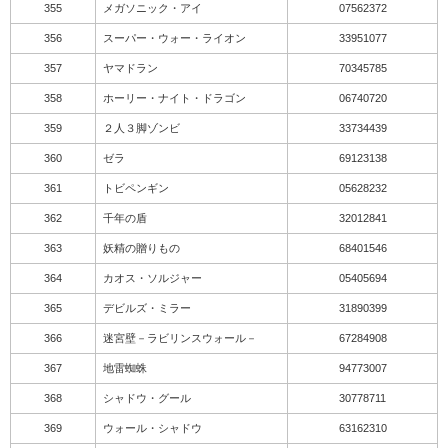
355
メガソニック・アイ
07562372
356
スーパー・ウォー・ライオン
33951077
357
ヤマドラン
70345785
358
ホーリー・ナイト・ドラゴン
06740720
359
２人３脚ゾンビ
33734439
360
ゼラ
69123138
361
トビペンギン
05628232
362
千年の盾
32012841
363
妖精の贈りもの
68401546
364
カオス・ソルジャー
05405694
365
デビルズ・ミラー
31890399
366
迷宮壁－ラビリンスウォール－
67284908
367
地雷蜘蛛
94773007
368
シャドウ・グール
30778711
369
ウォール・シャドウ
63162310