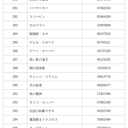
281
バーサーカー
47060154
282
スリーピィ
83464209
283
ホログラー
10859908
284
陰陽師 タオ
46247516
285
デビル・スネーク
82742611
286
ゲート・キーパー
19737320
287
黒い影の鬼王
45121025
288
闇の芸術家
72520073
289
チェンジ・スライム
18914778
290
月の使者
45909477
291
炎の魔神
71407486
292
サイコ・カッパー
07892180
293
伝説の剣豪マサキ
44287299
294
魔装騎士ドラゴネス
70681994