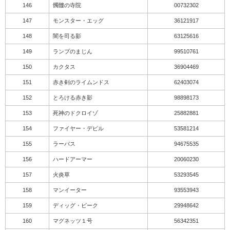
146
髑髏の寺院
00732302
147
モンスター・エッグ
36121917
148
闇を司る影
63125616
149
ランプのまじん
99510761
150
カクタス
36904469
151
赤き剣のライムンドス
62403074
152
とろける赤き影
98898173
153
死神のドクロイゾ
25882881
154
ファイヤー・デビル
53581214
155
ラーバス
94675535
156
ハードアーマー
20060230
157
火炎草
53293545
158
マンイーター
93553943
159
ディッグ・ビーク
29948642
160
マグネッツ１号
56342351