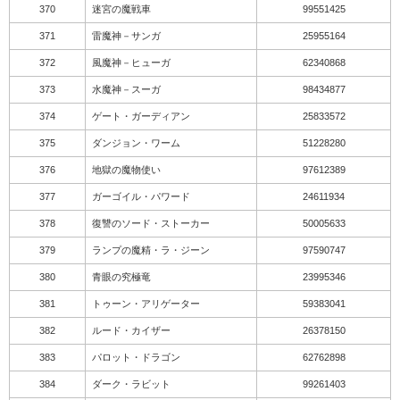
370
迷宮の魔戦車
99551425
371
雷魔神－サンガ
25955164
372
風魔神－ヒューガ
62340868
373
水魔神－スーガ
98434877
374
ゲート・ガーディアン
25833572
375
ダンジョン・ワーム
51228280
376
地獄の魔物使い
97612389
377
ガーゴイル・パワード
24611934
378
復讐のソード・ストーカー
50005633
379
ランプの魔精・ラ・ジーン
97590747
380
青眼の究極竜
23995346
381
トゥーン・アリゲーター
59383041
382
ルード・カイザー
26378150
383
パロット・ドラゴン
62762898
384
ダーク・ラビット
99261403