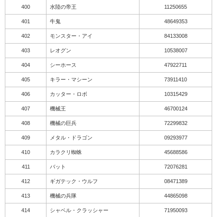
400
水陸の帝王
11250655
401
牛鬼
48649353
402
モンスター・アイ
84133008
403
レオグン
10538007
404
シーホース
47922711
405
キラー・マシーン
73911410
406
カッター・ロボ
10315429
407
機械王
46700124
408
機械の巨兵
72299832
409
メタル・ドラゴン
09293977
410
カラクリ蜘蛛
45688586
411
バット
72076281
412
ギガテック・ウルフ
08471389
413
機械の兵隊
44865098
414
シャベル・クラッシャー
71950093