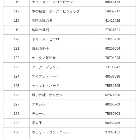
116
ナイトメア・スコーピオン
88643173
117
本の精霊 ホーク・ビショップ
14037717
118
物陰の協力者
41422426
119
地獄の裁判
77827521
120
ドリーム・ピエロ
13215230
121
眠れる獅子
40200834
122
ヤマタノ竜絵巻
76704943
123
ダーク・プラント
13193642
124
アイアン・ハート
49587396
125
セイント・バード
75582395
126
戦いの神 オリオン
02971090
127
アサシン
48365709
128
ラムーン
75850803
129
眠り子
90963488
130
ウェザー・コントロール
37243151