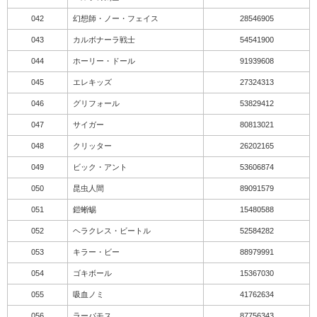
042
幻想師・ノー・フェイス
28546905
043
カルボナーラ戦士
54541900
044
ホーリー・ドール
91939608
045
エレキッズ
27324313
046
グリフォール
53829412
047
サイガー
80813021
048
クリッター
26202165
049
ビック・アント
53606874
050
昆虫人間
89091579
051
鎧蜥蜴
15480588
052
ヘラクレス・ビートル
52584282
053
キラー・ビー
88979991
054
ゴキボール
15367030
055
吸血ノミ
41762634
056
ラーバモス
87756343