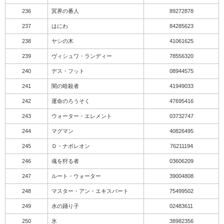
236
冥界の番人
89272878
237
はにわ
84285623
238
ヤシの木
41061625
239
ヴィシュワ・ランディー
78556320
240
デス・フット
08944575
241
闇の暗殺者
41949033
242
運命のろうそく
47695416
243
ウォーター・エレメント
03732747
244
マグマン
40826495
245
Ｄ・ナポレオン
76211194
246
魂を狩る者
03606209
247
ルート・ウォーター
39004808
248
マスター・アン・エキスパート
75499502
249
水の踊り子
02483611
250
氷
38982356