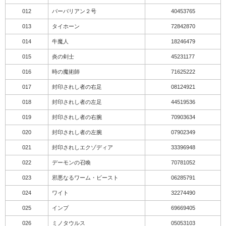
012
バーバリアン２号
40453765
013
タイホーン
72842870
014
牛魔人
18246479
015
炎の剣士
45231177
016
時の魔術師
71625222
017
封印されし者の右足
08124921
018
封印されし者の左足
44519536
019
封印されし者の右腕
70903634
020
封印されし者の左腕
07902349
021
封印されしエクゾディア
33396948
022
デーモンの召喚
70781052
023
邪悪なるワーム・ビースト
06285791
024
ワイト
32274490
025
インプ
69669405
026
ミノタウルス
05053103