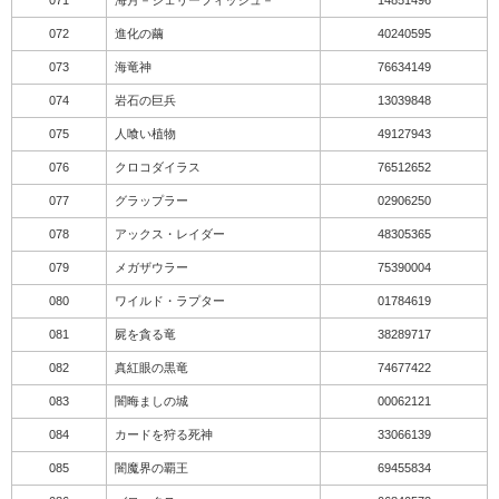
071
海月－ジェリーフィッシュ－
14851496
072
進化の繭
40240595
073
海竜神
76634149
074
岩石の巨兵
13039848
075
人喰い植物
49127943
076
クロコダイラス
76512652
077
グラップラー
02906250
078
アックス・レイダー
48305365
079
メガザウラー
75390004
080
ワイルド・ラプター
01784619
081
屍を貪る竜
38289717
082
真紅眼の黒竜
74677422
083
闇晦ましの城
00062121
084
カードを狩る死神
33066139
085
闇魔界の覇王
69455834