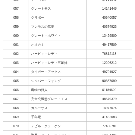
057
グレートモス
14141448
058
クリボー
40640057
059
マンモスの墓場
40374923
060
グレート・ホワイト
13429800
061
オオカミ
49417509
062
ハーピィ・レディ
76812113
063
ハーピィ・レディ三姉妹
12206212
064
タイガー・アックス
49791927
065
シルバー・フォング
90357090
066
魔物の狩人
01184620
067
完全究極態グレートモス
48579379
068
ガルーザス
14977074
069
千年竜
41462083
070
デビル・クラーケン
77456781