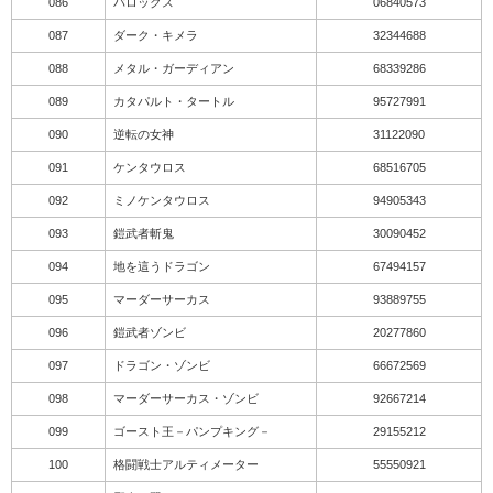
086
バロックス
06840573
087
ダーク・キメラ
32344688
088
メタル・ガーディアン
68339286
089
カタパルト・タートル
95727991
090
逆転の女神
31122090
091
ケンタウロス
68516705
092
ミノケンタウロス
94905343
093
鎧武者斬鬼
30090452
094
地を這うドラゴン
67494157
095
マーダーサーカス
93889755
096
鎧武者ゾンビ
20277860
097
ドラゴン・ゾンビ
66672569
098
マーダーサーカス・ゾンビ
92667214
099
ゴースト王－パンプキング－
29155212
100
格闘戦士アルティメーター
55550921