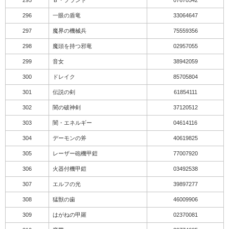
295
Ｂ・プラント
07670542
296
一眼の盾竜
33064647
297
魔界の機械兵
75559356
298
魔頭を持つ邪竜
02957055
299
音女
38942059
300
ドレイク
85705804
301
伝説の剣
61854111
302
闇の破神剣
37120512
303
闇・エネルギー
04614116
304
デーモンの斧
40619825
305
レーザー砲機甲鎧
77007920
306
火器付機甲鎧
03492538
307
エルフの光
39897277
308
猛獣の歯
46009906
309
はがねの甲羅
02370081