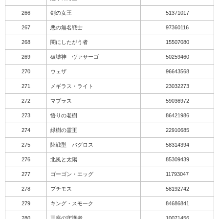
266
剣の女王
51371017
267
悪の無名戦士
97360116
268
闇にしたがう者
15507080
269
破壊神 ヴァサーゴ
50259460
270
ウェザ
96643568
271
メギラス・ライト
23032273
272
マブラス
59036972
273
悟りの老樹
86421986
274
緑樹の霊王
22910685
275
陸戦型 バグロス
58314394
276
北風と太陽
85309439
277
ゴーゴン・エッグ
11793047
278
プチモス
58192742
279
キング・スモーク
84686841
280
王座の守護者
10071456