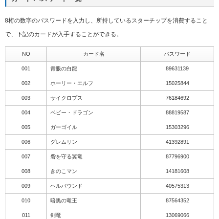
8桁の数字のパスワードを入力し、所持しているスターチップを消費すること
で、下記のカードが入手することができる。
NO
カード名
パスワード
001
青眼の白龍
89631139
002
ホーリー・エルフ
15025844
003
サイクロプス
76184692
004
ベビー・ドラゴン
88819587
005
ガーゴイル
15303296
006
グレムリン
41392891
007
砦を守る翼竜
87796900
008
きのこマン
14181608
009
ヘルバウンド
40575313
010
暗黒の竜王
87564352
011
剣竜
13069066