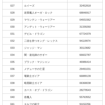
027
ルイーズ
32452818
028
岩窟魔人オーガ・ロック
68846917
029
マウンテン・ウォーリアー
04931562
030
アンデット・ウォーリアー
31339260
031
デビル・ドラゴン
67724379
032
二頭を持つキング・レックス
94119974
033
ジャッジ・マン
30113682
034
闇・道化師のサギー
66602787
035
ブラック・マジシャン
46986414
036
メデューサの亡霊
29491031
037
竜騎士ガイア
66889139
038
暗黒騎士ガイア
06368038
039
カース・オブ・ドラゴン
28279543
040
壺魔人
55763552
041
エルフの剣士
91152256