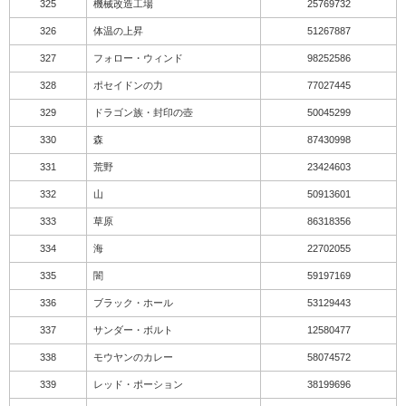
325
機械改造工場
25769732
326
体温の上昇
51267887
327
フォロー・ウィンド
98252586
328
ポセイドンの力
77027445
329
ドラゴン族・封印の壺
50045299
330
森
87430998
331
荒野
23424603
332
山
50913601
333
草原
86318356
334
海
22702055
335
闇
59197169
336
ブラック・ホール
53129443
337
サンダー・ボルト
12580477
338
モウヤンのカレー
58074572
339
レッド・ポーション
38199696