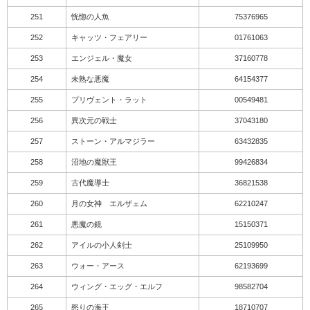
251
恍惚の人魚
75376965
252
キャッツ・フェアリー
01761063
253
エンジェル・魔女
37160778
254
未熟な悪魔
64154377
255
プリヴェント・ラット
00549481
256
異次元の戦士
37043180
257
ストーン・アルマジラー
63432835
258
沼地の魔獣王
99426834
259
古代魔導士
36821538
260
月の女神 エルザェム
62210247
261
悪魔の鏡
15150371
262
アイルの小人剣士
25109950
263
ウォー・アース
62193699
264
ウィング・エッグ・エルフ
98582704
265
怒りの海王
18710707