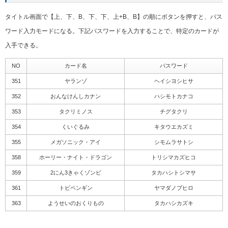
タイトル画面で【上、下、B、下、下、上+B、B】の順にボタンを押すと、パス
ワード入力モードになる。下記パスワードを入力することで、特定のカードが
入手できる。
NO
カード名
パスワード
351
ヤランゾ
ヘイシヨシヒサ
352
おんなけんしカナン
ハシモトカナコ
353
タクリミノス
チグタクリ
354
くいぐるみ
キタウエカズミ
355
メガソニック・アイ
シモムラサトシ
358
ホーリー・ナイト・ドラゴン
トリシマカズヒコ
359
2にん3きゃくゾンビ
タカハシトシマサ
361
トビペンギン
ヤマダノブヒロ
363
ようせいのおくりもの
タカハシカズキ