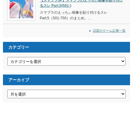
【スマブラSP】スマブラのえっちぃ画像を貼り付け
るスレ Part.5(501-)
スマブラのえっちぃ画像を貼り付けるスレ
Part.5（501-750）のまとめ。…
話題のゲーム記事一覧
カテゴリー
カ
テ
ゴ
リ
ー
アーカイブ
ア
ー
カ
イ
ブ