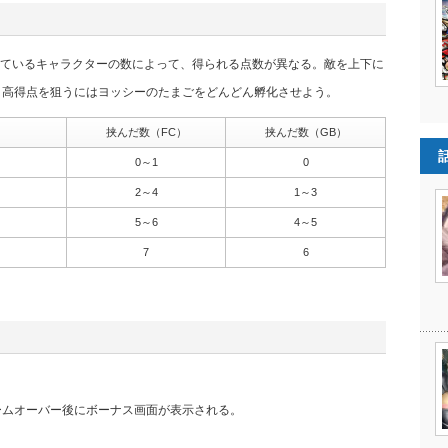
ているキャラクターの数によって、得られる点数が異なる。敵を上下に
、高得点を狙うにはヨッシーのたまごをどんどん孵化させよう。
挟んだ数（FC）
挟んだ数（GB）
0～1
0
2～4
1～3
5～6
4～5
7
6
ームオーバー後にボーナス画面が表示される。