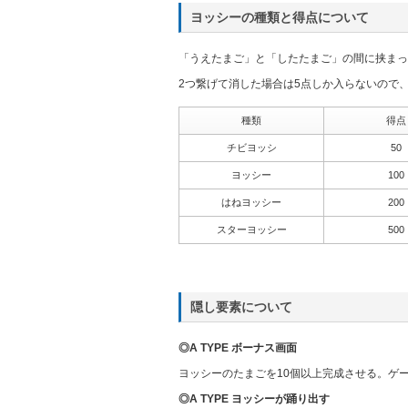
ヨッシーの種類と得点について
「うえたまご」と「したたまご」の間に挟まっ
2つ繋げて消した場合は5点しか入らないので
種類
得点
チビヨッシ
50
ヨッシー
100
はねヨッシー
200
スターヨッシー
500
隠し要素について
◎A TYPE ボーナス画面
ヨッシーのたまごを10個以上完成させる。ゲ
◎A TYPE ヨッシーが踊り出す