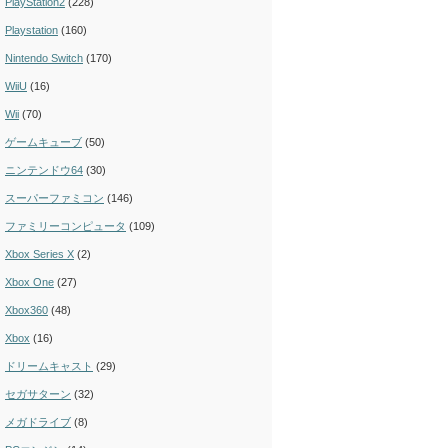
PlayStation2
(228)
Playstation
(160)
Nintendo Switch
(170)
WiiU
(16)
Wii
(70)
ゲームキューブ
(50)
ニンテンドウ64
(30)
スーパーファミコン
(146)
ファミリーコンピュータ
(109)
Xbox Series X
(2)
Xbox One
(27)
Xbox360
(48)
Xbox
(16)
ドリームキャスト
(29)
セガサターン
(32)
メガドライブ
(8)