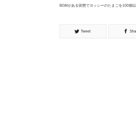
BGMがある状態でヨッシーのたまごを100個
Tweet
Sha