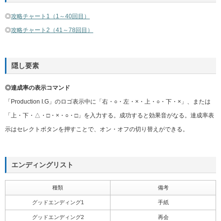
◎
攻略チャート1（1～40回目）
◎
攻略チャート2（41～78回目）
隠し要素
◎達成率の表示コマンド
「Production I.G」のロゴ表示中に「右・○・左・×・上・○・下・×」、または
「上・下・△・□・×・○・□」を入力する。成功すると効果音がなる。達成率表
示はセレクトボタンを押すことで、オン・オフの切り替えができる。
エンディングリスト
種類
備考
グッドエンディング1
手紙
グッドエンディング2
再会