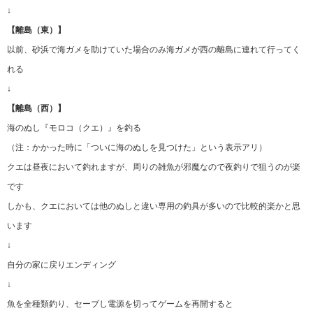
↓
【離島（東）】
以前、砂浜で海ガメを助けていた場合のみ海ガメが西の離島に連れて行ってく
れる
↓
【離島（西）】
海のぬし『モロコ（クエ）』を釣る
（注：かかった時に「ついに海のぬしを見つけた」という表示アリ）
クエは昼夜において釣れますが、周りの雑魚が邪魔なので夜釣りで狙うのが楽
です
しかも、クエにおいては他のぬしと違い専用の釣具が多いので比較的楽かと思
います
↓
自分の家に戻りエンディング
↓
魚を全種類釣り、セーブし電源を切ってゲームを再開すると