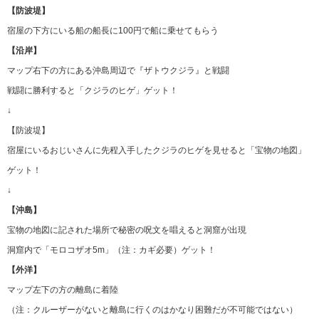
【防波堤】
宿屋の下方にいる船の船長に100円で船に乗せてもらう
【沿岸】
マップ右下の方にある沖島周辺で『ザトウクジラ』と戦闘
戦闘に勝利すると「クジラのヒゲ」ゲット！
↓
【防波堤】
宿屋にいるおじいさんに先程入手したクジラのヒゲを見せると「宝物の地図」
ゲット！
↓
【沖島】
宝物の地図に記された場所で秘密の呪文を唱えると洞窟が出現
洞窟内で「モロコザオ5m」（注：カギ必要）ゲット！
【外洋】
マップ左下の方の離島に着陸
（注：クルーザーがないと離島に行くのはかなり困難だが不可能ではない）