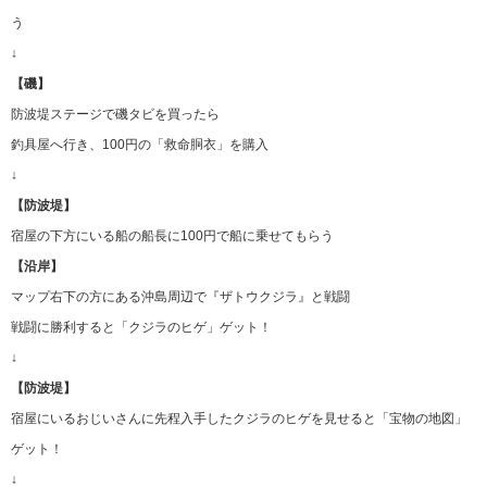
う
↓
【磯】
防波堤ステージで磯タビを買ったら
釣具屋へ行き、100円の「救命胴衣」を購入
↓
【防波堤】
宿屋の下方にいる船の船長に100円で船に乗せてもらう
【沿岸】
マップ右下の方にある沖島周辺で『ザトウクジラ』と戦闘
戦闘に勝利すると「クジラのヒゲ」ゲット！
↓
【防波堤】
宿屋にいるおじいさんに先程入手したクジラのヒゲを見せると「宝物の地図」
ゲット！
↓