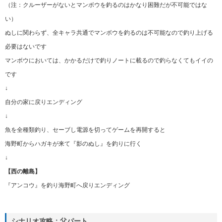
（注：クルーザーがないとマンボウを釣るのはかなり困難だが不可能ではな
い）
ぬしに関わらず、全キャラ共通でマンボウを釣るのは不可能なので釣り上げる
必要はないです
マンボウにおいては、かかるだけで釣りノートに載るので釣らなくてもイイの
です
↓
自分の家に戻りエンディング
↓
魚を全種類釣り、セーブし電源を切ってゲームを再開すると
海野町からハガキが来て『影のぬし』を釣りに行く
↓
【西の離島】
『アンコウ』を釣り海野町へ戻りエンディング
シナリオ攻略：父パート