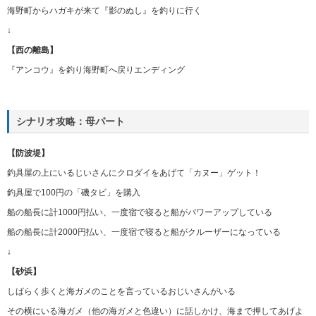
海野町からハガキが来て『影のぬし』を釣りに行く
↓
【西の離島】
『アンコウ』を釣り海野町へ戻りエンディング
シナリオ攻略：母パート
【防波堤】
釣具屋の上にいるじいさんにクロダイをあげて「カヌー」ゲット！
釣具屋で100円の「磯タビ」を購入
船の船長に計1000円払い、一度宿で寝ると船がパワーアップしている
船の船長に計2000円払い、一度宿で寝ると船がクルーザーになっている
↓
【砂浜】
しばらく歩くと海ガメのことを言っているおじいさんがいる
その横にいる海ガメ（他の海ガメと色違い）に話しかけ、海まで押してあげよ