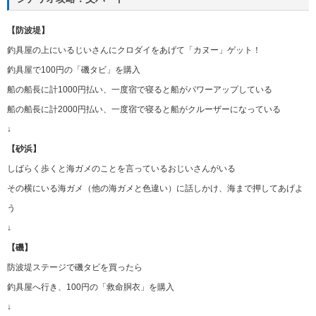
【防波堤】
釣具屋の上にいるじいさんにクロダイをあげて「カヌー」ゲット！
釣具屋で100円の「磯タビ」を購入
船の船長に計1000円払い、一度宿で寝ると船がパワーアップしている
船の船長に計2000円払い、一度宿で寝ると船がクルーザーになっている
↓
【砂浜】
しばらく歩くと海ガメのことを言っているおじいさんがいる
その横にいる海ガメ（他の海ガメと色違い）に話しかけ、海まで押してあげよ
う
↓
【磯】
防波堤ステージで磯タビを買ったら
釣具屋へ行き、100円の「救命胴衣」を購入
↓