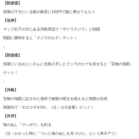
【防波堤】
宿屋の下方にいる船の船長に100円で船に乗せてもらう
【沿岸】
マップ右下の方にある沖島周辺で『ザトウクジラ』と戦闘
戦闘に勝利すると「クジラのヒゲ」ゲット！
↓
【防波堤】
宿屋にいるおじいさんに先程入手したクジラのヒゲを見せると「宝物の地図」
ゲット！
↓
【沖島】
宝物の地図に記された場所で秘密の呪文を唱えると洞窟が出現
洞窟内で「モロコザオ5m」（注：カギ必要）ゲット！
【外洋】
海のぬし『マンボウ』を釣る
（注：かかった時に「ついに海のぬしを見つけた」という表示アリ）