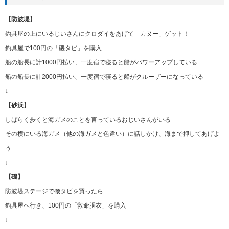
【防波堤】
釣具屋の上にいるじいさんにクロダイをあげて「カヌー」ゲット！
釣具屋で100円の「磯タビ」を購入
船の船長に計1000円払い、一度宿で寝ると船がパワーアップしている
船の船長に計2000円払い、一度宿で寝ると船がクルーザーになっている
↓
【砂浜】
しばらく歩くと海ガメのことを言っているおじいさんがいる
その横にいる海ガメ（他の海ガメと色違い）に話しかけ、海まで押してあげよ
う
↓
【磯】
防波堤ステージで磯タビを買ったら
釣具屋へ行き、100円の「救命胴衣」を購入
↓