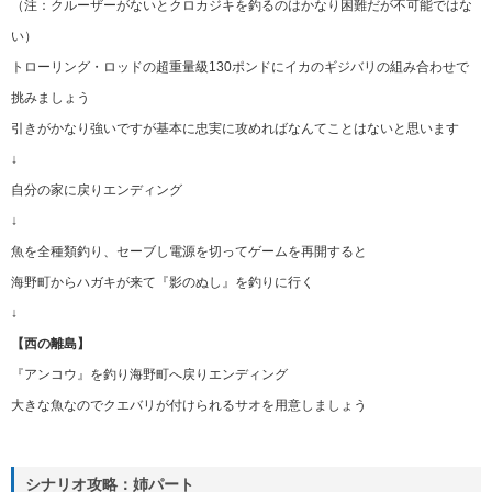
（注：クルーザーがないとクロカジキを釣るのはかなり困難だが不可能ではな
い）
トローリング・ロッドの超重量級130ポンドにイカのギジバリの組み合わせで
挑みましょう
引きがかなり強いですが基本に忠実に攻めればなんてことはないと思います
↓
自分の家に戻りエンディング
↓
魚を全種類釣り、セーブし電源を切ってゲームを再開すると
海野町からハガキが来て『影のぬし』を釣りに行く
↓
【西の離島】
『アンコウ』を釣り海野町へ戻りエンディング
大きな魚なのでクエバリが付けられるサオを用意しましょう
シナリオ攻略：姉パート