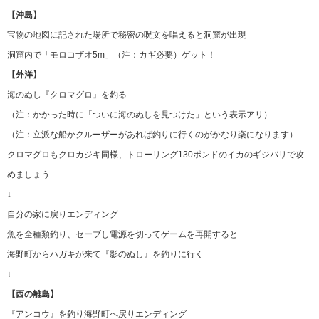
【沖島】
宝物の地図に記された場所で秘密の呪文を唱えると洞窟が出現
洞窟内で「モロコザオ5m」（注：カギ必要）ゲット！
【外洋】
海のぬし『クロマグロ』を釣る
（注：かかった時に「ついに海のぬしを見つけた」という表示アリ）
（注：立派な船かクルーザーがあれば釣りに行くのがかなり楽になります）
クロマグロもクロカジキ同様、トローリング130ポンドのイカのギジバリで攻
めましょう
↓
自分の家に戻りエンディング
魚を全種類釣り、セーブし電源を切ってゲームを再開すると
海野町からハガキが来て『影のぬし』を釣りに行く
↓
【西の離島】
『アンコウ』を釣り海野町へ戻りエンディング