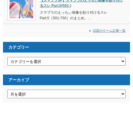
【スマブラSP】スマブラのえっちぃ画像を貼り付け
るスレ Part.5(501-)
スマブラのえっちぃ画像を貼り付けるスレ
Part.5（501-750）のまとめ。…
話題のゲーム記事一覧
カテゴリー
カ
テ
ゴ
リ
ー
アーカイブ
ア
ー
カ
イ
ブ