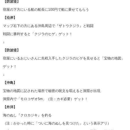
【防波堤】
宿屋の下方にいる船の船長に100円で船に乗せてもらう
【沿岸】
マップ右下の方にある沖島周辺で『ザトウクジラ』と戦闘
戦闘に勝利すると「クジラのヒゲ」ゲット！
↓
【防波堤】
宿屋にいるおじいさんに先程入手したクジラのヒゲを見せると「宝物の地図」
ゲット！
↓
【沖島】
宝物の地図に記された場所で秘密の呪文を唱えると洞窟が出現
洞窟内で「モロコザオ5m」（注：カギ必要）ゲット！
【外洋】
海のぬし『クロカジキ』を釣る
（注：かかった時に「ついに海のぬしを見つけた」という表示アリ）