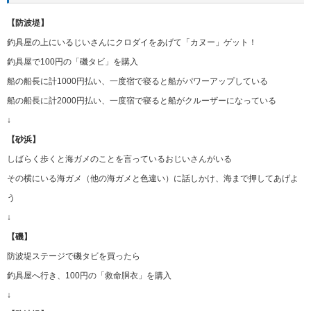
【防波堤】
釣具屋の上にいるじいさんにクロダイをあげて「カヌー」ゲット！
釣具屋で100円の「磯タビ」を購入
船の船長に計1000円払い、一度宿で寝ると船がパワーアップしている
船の船長に計2000円払い、一度宿で寝ると船がクルーザーになっている
↓
【砂浜】
しばらく歩くと海ガメのことを言っているおじいさんがいる
その横にいる海ガメ（他の海ガメと色違い）に話しかけ、海まで押してあげよ
う
↓
【磯】
防波堤ステージで磯タビを買ったら
釣具屋へ行き、100円の「救命胴衣」を購入
↓