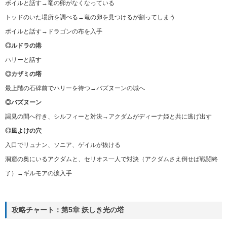
ボイルと話す→竜の卵がなくなっている
トッドのいた場所を調べる→竜の卵を見つけるが割ってしまう
ボイルと話す→ドラゴンの布を入手
◎ルドラの港
ハリーと話す
◎カザミの塔
最上階の石碑前でハリーを待つ→バズヌーンの城へ
◎バズヌーン
謁見の間へ行き、シルフィーと対決→アクダムがディーナ姫と共に逃げ出す
◎風よけの穴
入口でリュナン、ソニア、ゲイルが抜ける
洞窟の奥にいるアクダムと、セリオス一人で対決（アクダムさえ倒せば戦闘終
了）→ギルモアの涙入手
攻略チャート：第5章 妖しき光の塔