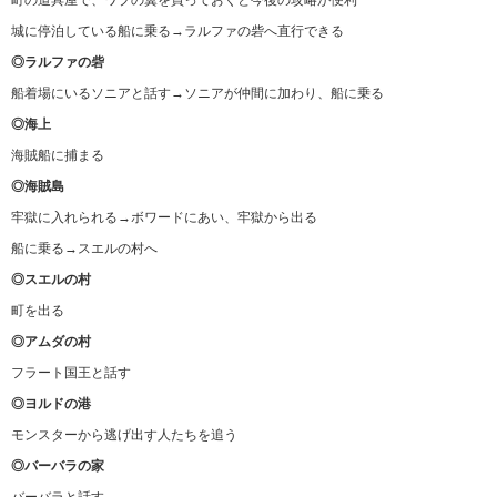
町の道具屋で、ワプの翼を買っておくと今後の攻略が便利
城に停泊している船に乗る→ラルファの砦へ直行できる
◎ラルファの砦
船着場にいるソニアと話す→ソニアが仲間に加わり、船に乗る
◎海上
海賊船に捕まる
◎海賊島
牢獄に入れられる→ボワードにあい、牢獄から出る
船に乗る→スエルの村へ
◎スエルの村
町を出る
◎アムダの村
フラート国王と話す
◎ヨルドの港
モンスターから逃げ出す人たちを追う
◎バーバラの家