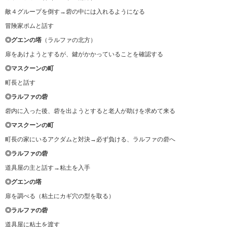
敵４グループを倒す→砦の中には入れるようになる
冒険家ポムと話す
◎グエンの塔
（ラルファの北方）
扉をあけようとするが、鍵がかかっていることを確認する
◎マスクーンの町
町長と話す
◎ラルファの砦
砦内に入った後、砦を出ようとすると老人が助けを求めて来る
◎マスクーンの町
町長の家にいるアクダムと対決→必ず負ける、ラルファの砦へ
◎ラルファの砦
道具屋の主と話す→粘土を入手
◎グエンの塔
扉を調べる（粘土にカギ穴の型を取る）
◎ラルファの砦
道具屋に粘土を渡す