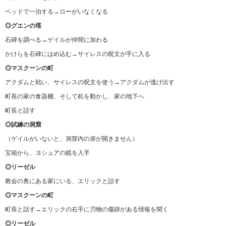
ベッドで一泊する→ローがいなくなる
◎グエンの塔
石碑を調べる→ゲイルが仲間に加わる
かけらを石碑にはめ込む→サイレスの呪文が手に入る
◎マスクーンの町
アクダムと戦い、サイレスの呪文を使う→アクダムが逃げ出す
町長の家の食器棚、そして机を動かし、家の地下へ
町長と話す
◎試練の洞窟
（ゲイルがいないと、洞窟内の扉が開きません）
宝箱から、ヨシュアの鏡を入手
◎リーゼル
教会の奥にある家にいる、エリックと話す
◎マスクーンの町
町長と話す→エリックの右手に刃物の傷跡がある情報を聞く
◎リーゼル