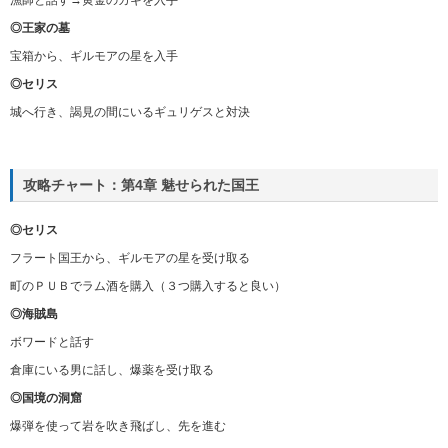
漁師と話す→黄金のカギを入手
◎王家の墓
宝箱から、ギルモアの星を入手
◎セリス
城へ行き、謁見の間にいるギュリゲスと対決
攻略チャート：第4章 魅せられた国王
◎セリス
フラート国王から、ギルモアの星を受け取る
町のＰＵＢでラム酒を購入（３つ購入すると良い）
◎海賊島
ボワードと話す
倉庫にいる男に話し、爆薬を受け取る
◎国境の洞窟
爆弾を使って岩を吹き飛ばし、先を進む