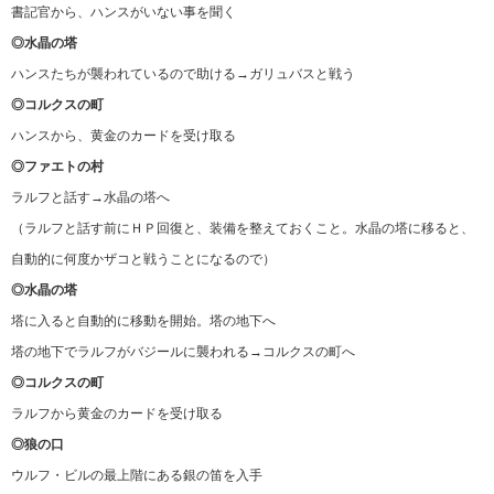
書記官から、ハンスがいない事を聞く
◎水晶の塔
ハンスたちが襲われているので助ける→ガリュバスと戦う
◎コルクスの町
ハンスから、黄金のカードを受け取る
◎ファエトの村
ラルフと話す→水晶の塔へ
（ラルフと話す前にＨＰ回復と、装備を整えておくこと。水晶の塔に移ると、
自動的に何度かザコと戦うことになるので）
◎水晶の塔
塔に入ると自動的に移動を開始。塔の地下へ
塔の地下でラルフがバジールに襲われる→コルクスの町へ
◎コルクスの町
ラルフから黄金のカードを受け取る
◎狼の口
ウルフ・ビルの最上階にある銀の笛を入手