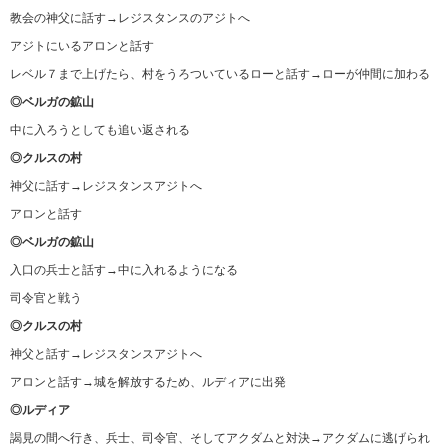
教会の神父に話す→レジスタンスのアジトへ
アジトにいるアロンと話す
レベル７まで上げたら、村をうろついているローと話す→ローが仲間に加わる
◎ベルガの鉱山
中に入ろうとしても追い返される
◎クルスの村
神父に話す→レジスタンスアジトへ
アロンと話す
◎ベルガの鉱山
入口の兵士と話す→中に入れるようになる
司令官と戦う
◎クルスの村
神父と話す→レジスタンスアジトへ
アロンと話す→城を解放するため、ルディアに出発
◎ルディア
謁見の間へ行き、兵士、司令官、そしてアクダムと対決→アクダムに逃げられ