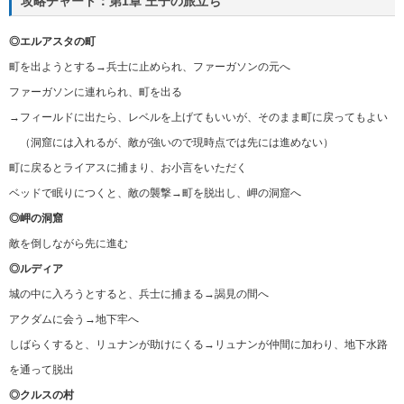
攻略チャート：第1章 王子の旅立ち
◎エルアスタの町
町を出ようとする→兵士に止められ、ファーガソンの元へ
ファーガソンに連れられ、町を出る
→フィールドに出たら、レベルを上げてもいいが、そのまま町に戻ってもよい
（洞窟には入れるが、敵が強いので現時点では先には進めない）
町に戻るとライアスに捕まり、お小言をいただく
ベッドで眠りにつくと、敵の襲撃→町を脱出し、岬の洞窟へ
◎岬の洞窟
敵を倒しながら先に進む
◎ルディア
城の中に入ろうとすると、兵士に捕まる→謁見の間へ
アクダムに会う→地下牢へ
しばらくすると、リュナンが助けにくる→リュナンが仲間に加わり、地下水路
を通って脱出
◎クルスの村