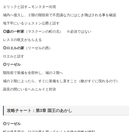
エリックと話す→モンスター出現
城内へ侵入し、２階の階段前で不思議な力にはじき飛ばされる事を確認
地下牢にいるジェストン公爵と話す
◎森の一軒家
（マスクーンの町の北） ※必須ではない
レス３の呪文がもらえる
◎ロエルの家
（リーゼルの西）
ロエルと話す
◎リーゼル
階段前で装備を全部外し、城の２階へ
城の２階に上ったら、すぐに装備をし直すこと（敵がすぐに現れるので）
謁見の間にいるヘルニルドと対決
攻略チャート：第3章 国王のあかし
◎リーゼル