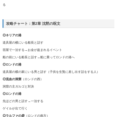
る
攻略チャート：第2章 沈黙の呪文
◎ネリアの港
道具屋の横にいる船長と話す
宿屋で一泊する→お金が盗まれるイベント
船の前にいる船長と話す→船に乗ってロンドの港へ
◎ロンドの港
道具屋の横の家にいる男と話す（子供を生贄に差し出す話をする人）
◎流血の洞窟
（ロンドの西）
洞窟の主ガルゴと対決
◎ロンドの港
先ほどの男と話す→一泊する
ゲイルが出て行く
◎ラルファの砦
（ロンドの南方）