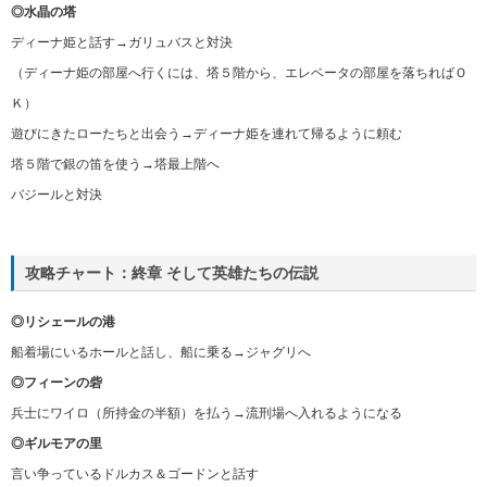
◎水晶の塔
ディーナ姫と話す→ガリュバスと対決
（ディーナ姫の部屋へ行くには、塔５階から、エレベータの部屋を落ちればＯ
Ｋ）
遊びにきたローたちと出会う→ディーナ姫を連れて帰るように頼む
塔５階で銀の笛を使う→塔最上階へ
バジールと対決
攻略チャート：終章 そして英雄たちの伝説
◎リシェールの港
船着場にいるホールと話し、船に乗る→ジャグリへ
◎フィーンの砦
兵士にワイロ（所持金の半額）を払う→流刑場へ入れるようになる
◎ギルモアの里
言い争っているドルカス＆ゴードンと話す