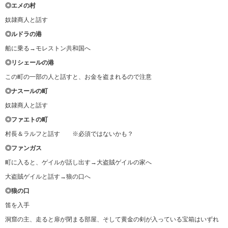
◎エメの村
奴隷商人と話す
◎ルドラの港
船に乗る→モレストン共和国へ
◎リシェールの港
この町の一部の人と話すと、お金を盗まれるので注意
◎ナスールの町
奴隷商人と話す
◎ファエトの町
村長＆ラルフと話す ※必須ではないかも？
◎ファンガス
町に入ると、ゲイルが話し出す→大盗賊ゲイルの家へ
大盗賊ゲイルと話す→狼の口へ
◎狼の口
笛を入手
洞窟の主、走ると扉が閉まる部屋、そして黄金の剣が入っている宝箱はいずれ