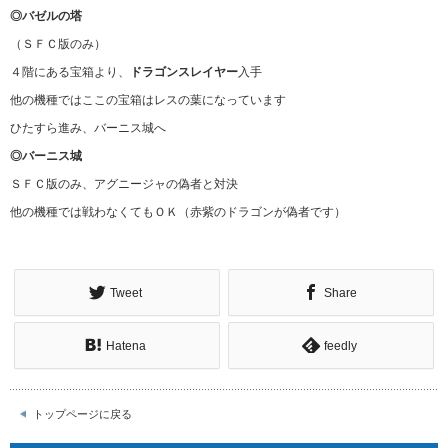
◎バゼルの塔
（ＳＦＣ版のみ）
４階にある宝箱より、
ドラゴンスレイヤー
入手
他の機種ではここの宝箱はレスの葉になっています
ひたすら進み、バーニス城へ
◎バーニス城
ＳＦＣ版のみ、アグニージャの偽者と対決
他の機種では戦わなくてもＯＫ（赤紫のドラゴンが偽者です）
Tweet
Share
Hatena
feedly
トップページに戻る