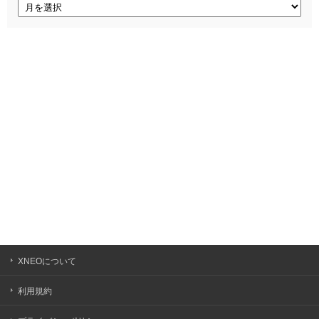
ア
ー
カ
イ
ブ
XNEOについて
利用規約