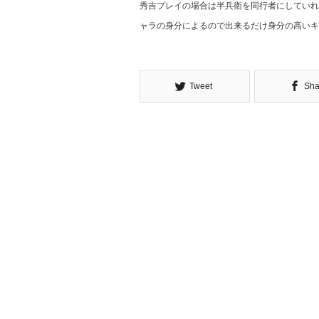
秀吉プレイの場合は半兵衛を同行者にしていれ
ャラの身分によるので出来るだけ身分の高いキ
Tweet
Sha