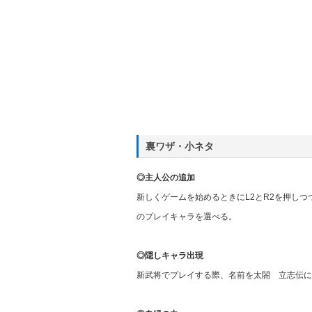
裏ワザ・小ネタ
◎主人公の追加
新しくゲームを始めるときにL2とR2を押し
のプレイキャラを選べる。
◎隠しキャラ出現
新武将でプレイする際、名前を太閤 立志伝に