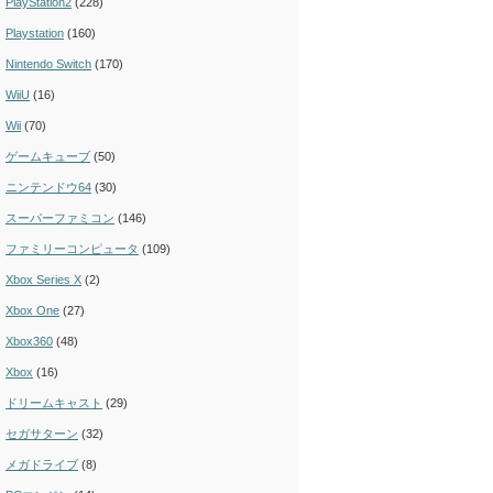
PlayStation2
(228)
Playstation
(160)
Nintendo Switch
(170)
WiiU
(16)
Wii
(70)
ゲームキューブ
(50)
ニンテンドウ64
(30)
スーパーファミコン
(146)
ファミリーコンピュータ
(109)
Xbox Series X
(2)
Xbox One
(27)
Xbox360
(48)
Xbox
(16)
ドリームキャスト
(29)
セガサターン
(32)
メガドライブ
(8)