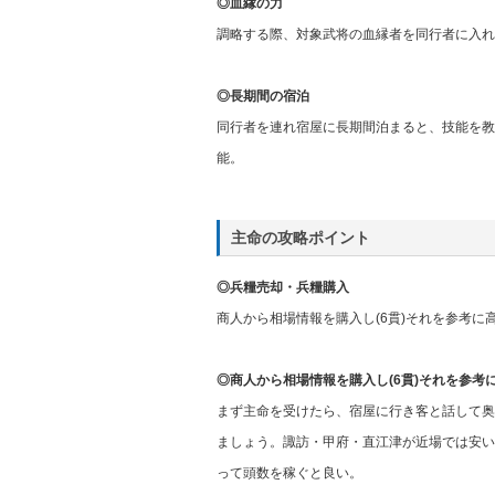
◎血縁の力
調略する際、対象武将の血縁者を同行者に入れ
◎長期間の宿泊
同行者を連れ宿屋に長期間泊まると、技能を教
能。
主命の攻略ポイント
◎兵糧売却・兵糧購入
商人から相場情報を購入し(6貫)それを参考
◎商人から相場情報を購入し(6貫)それを参
まず主命を受けたら、宿屋に行き客と話して奥
ましょう。諏訪・甲府・直江津が近場では安い
って頭数を稼ぐと良い。