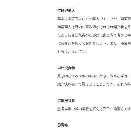
◎鉄砲購入
基本は南蛮商人からの購入です。ただし南蛮商
南蛮商人は府内の宣教師がそれぞれ紹介状を書
ただし紹介状取得のためには南蛮寺で寄付と奉
に紹介状を貰っておきましょう。また、南蛮商
もらうと良いです。
◎外交貢物
貢ぎ物を送る大名の本拠に行き、適当な家老に
紹介状を書いて貰うとうことができ、それを持
◎情報収集
忍者屋敷で城の情報を買えば完了。南蛮寺で金
◎調略