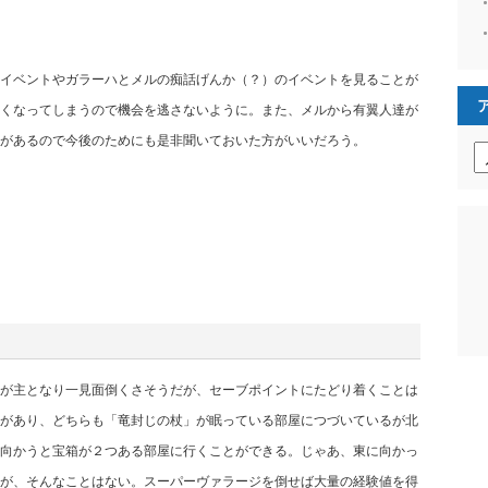
イベントやガラーハとメルの痴話げんか（？）のイベントを見ることが
くなってしまうので機会を逃さないように。また、メルから有翼人達が
があるので今後のためにも是非聞いておいた方がいいだろう。
ア
ー
カ
イ
ブ
が主となり一見面倒くさそうだが、セーブポイントにたどり着くことは
があり、どちらも「竜封じの杖」が眠っている部屋につづいているが北
向かうと宝箱が２つある部屋に行くことができる。じゃあ、東に向かっ
が、そんなことはない。スーパーヴァラージを倒せば大量の経験値を得