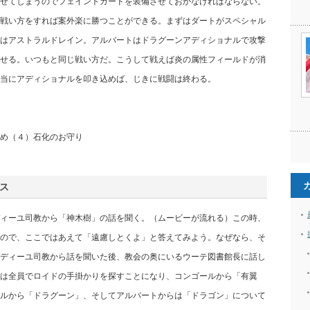
せてしまうのでフェイントガードを装備させておかなければならない。
戦い方をすれば案外楽に勝つことができる。まずはダートがスペシャル
はアストラルドレイン。アルバートはドラグーンアディショナルで攻撃
せる。いつもと同じ戦い方だ。こうして戦えば炎の属性フィールドが消
当にアディショナルを叩き込めば、じきに戦闘は終わる。
め（４）石化のお守り
ス
ィーユ司教から「神木樹」の話を聞く。（ムービーが流れる）この時、
ので、ここではあえて「遠慮しとくよ」と答えてみよう。なぜなら、そ
ディーユ司教から話を聞いた後、教会の奥にいるウーテ図書館長に話し
は全員でロイドの手掛かりを探すことになり、コンゴールから「有翼
ルから「ドラグーン」、そしてアルバートからは「ドラゴン」について