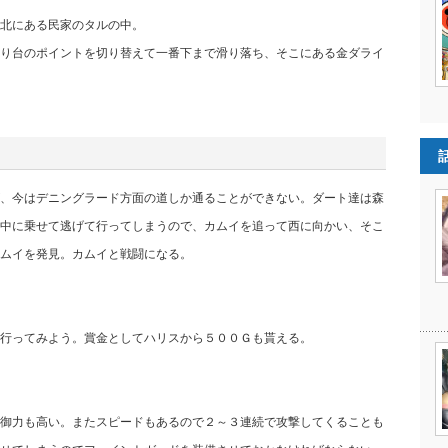
北にある民家のタルの中。
り台のポイントを切り替えて一番下まで滑り落ち、そこにある金ダライ
、今はデニングラード方面の道しか通ることができない。ダート達は森
中に乗せて逃げて行ってしまうので、カムイを追って西に向かい、そこ
ムイを発見。カムイと戦闘になる。
行ってみよう。賞金としてハリスから５００Ｇも貰える。
御力も高い。またスピードもあるので２～３連続で攻撃してくることも