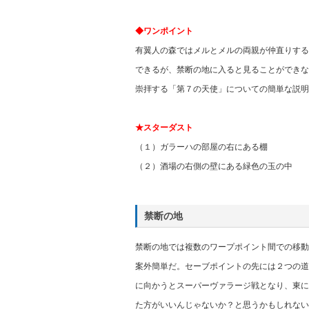
◆ワンポイント
有翼人の森ではメルとメルの両親が仲直りする
できるが、禁断の地に入ると見ることができな
崇拝する「第７の天使」についての簡単な説明
★スターダスト
（１）ガラーハの部屋の右にある棚
（２）酒場の右側の壁にある緑色の玉の中
禁断の地
禁断の地では複数のワープポイント間での移動
案外簡単だ。セーブポイントの先には２つの道
に向かうとスーパーヴァラージ戦となり、東に
た方がいいんじゃないか？と思うかもしれない