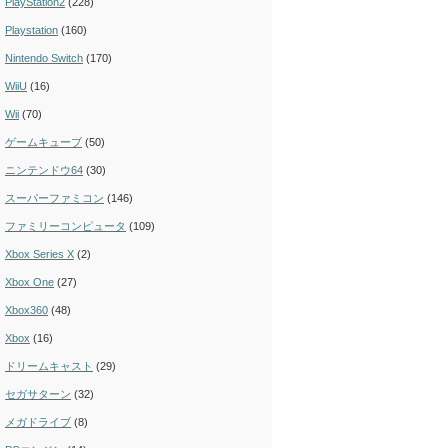
PlayStation2
(228)
Playstation
(160)
Nintendo Switch
(170)
WiiU
(16)
Wii
(70)
ゲームキューブ
(50)
ニンテンドウ64
(30)
スーパーファミコン
(146)
ファミリーコンピュータ
(109)
Xbox Series X
(2)
Xbox One
(27)
Xbox360
(48)
Xbox
(16)
ドリームキャスト
(29)
セガサターン
(32)
メガドライブ
(8)