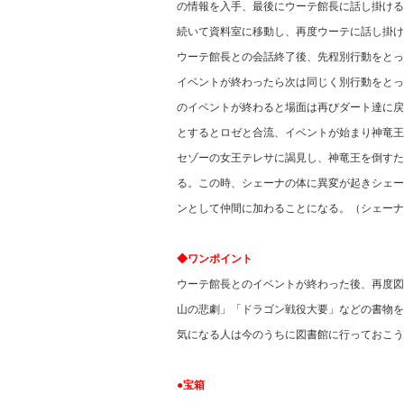
の情報を入手、最後にウーテ館長に話し掛ける
続いて資料室に移動し、再度ウーテに話し掛け
ウーテ館長との会話終了後、先程別行動をとっ
イベントが終わったら次は同じく別行動をとっ
のイベントが終わると場面は再びダート達に戻
とするとロゼと合流、イベントが始まり神竜王
セゾーの女王テレサに謁見し、神竜王を倒すた
る。この時、シェーナの体に異変が起きシェー
ンとして仲間に加わることになる。（シェーナ
◆ワンポイント
ウーテ館長とのイベントが終わった後、再度図
山の悲劇」「ドラゴン戦役大要」などの書物を
気になる人は今のうちに図書館に行っておこう
●宝箱