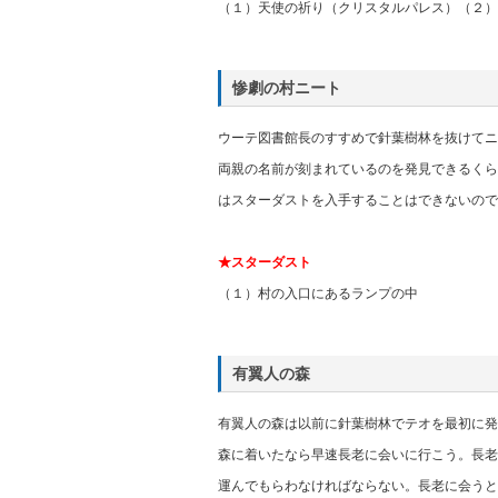
（１）天使の祈り（クリスタルパレス）（２）
惨劇の村ニート
ウーテ図書館長のすすめで針葉樹林を抜けてニ
両親の名前が刻まれているのを発見できるくら
はスターダストを入手することはできないので
★スターダスト
（１）村の入口にあるランプの中
有翼人の森
有翼人の森は以前に針葉樹林でテオを最初に発
森に着いたなら早速長老に会いに行こう。長老
運んでもらわなければならない。長老に会うと