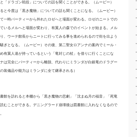
と「ドラゴン戦役」についての話を聞くことができる。（ムービー）
ると今度は「黒き魔物」についての話も聞くことになる。（ムービー）
て一時パーティーから外れたロゼへと場面が変わる。ロゼのニートでの
ているメルへと場面が変わり、有翼人の森でのイベントが始まる。メル
り、ウーテ館長からニートに行ってみる事を進められるので街を出よう
騒ぎとなる。（ムービー）その後、第二聖女ロアンナの案内でミール・
め有翼人達が持っているという「竜封じの杖」を借りに行くことにな
ナは完全にパーティーから離脱、代わりにミランダが白銀竜のドラグー
の装備品や能力はミランダに全て継承される）
書館を訪れると本棚から「黒き魔物の悲劇」「沈まぬ月の福音」「死竜
読むことができる。デニングラード崩壊後は図書館に入れなくなるので
。