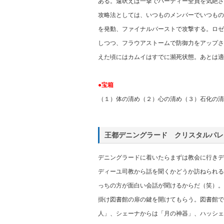
ある。遠吠えは一撃でパーティー全員を気絶さ
攻略法としては、いつものメンバーでいつもの
を発動、ファイナルバーストで攻撃する。ロゼ
しつつ、フラウアストームで防御力をアップさ
えた頃にはカムイはすでに瀕死状態。あとは適
●宝箱
（１）体の清め（２）心の清め（３）石化の清
王都デニングラード クリスタルパレ
デニングラードに着いたらまずは教会に行きデ
ディーユ司教から話を聞くかどうか訪ねられる
っちの方が面白い会話が聞けるからだ（笑）。
掛け図書館の扉の鍵を開けてもらう。図書館で
人」、シェーナからは「月の神器」、ハッシェ