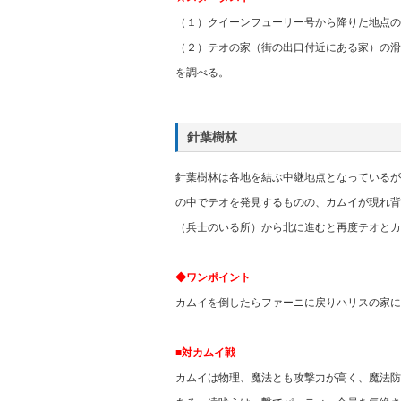
（１）クイーンフューリー号から降りた地点の
（２）テオの家（街の出口付近にある家）の滑
を調べる。
針葉樹林
針葉樹林は各地を結ぶ中継地点となっているが
の中でテオを発見するものの、カムイが現れ背
（兵士のいる所）から北に進むと再度テオとカ
◆ワンポイント
カムイを倒したらファーニに戻りハリスの家に
■対カムイ戦
カムイは物理、魔法とも攻撃力が高く、魔法防