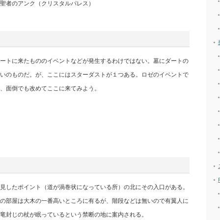
聖者のアンク（クリスタルパレス）
ートに来たもののイベントなどが発生するわけではない。墓にダートの
いのものだ。が、ここにはスターダストが１つある。ロゼのイベントで
、面倒でも改めてここに来てみよう。
見したポイント（道が渦巻状になっている所）の北にその入口がある。
の部屋は大木の一番高いところに有るが、階段などは無いので有翼人に
竜封じの杖が眠っているという禁断の地に案内される。