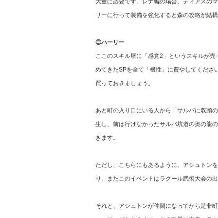
大量に必要です。レナ編の場合、ディアスのマ
リーに行って装備を強化すると森の攻略が結構
◎ハーリー
ここのスキル屋に「感覚2」というスキルが売
めてきたSPを全て「根性」に費やしてくださ
買っておきましょう。
あと町の入り口にいる人から「サルバに双頭の
生し、前は行けなかったサルバ坑道の奥の龍の
きます。
ただし、こちらにもあるように、アシュトンを
り。またこのイベントはラクール武術大会の出
それと、アシュトンが仲間になってから是非町