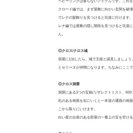
ヘビーリングは要らないアイテムです。これを
クロード編では、まず屋敷に向かい玄関を破壊
でレナの髪飾りを見つけると坑道に行けます。
レナ編では屋敷の隠し階段を見つけると坑道に
ん。
◎クロス/クロス城
宿屋に1泊したら、城で王様と謁見しましょう
とセリーヌが仲間になります。ちなみにここで
◎クロス洞窟
洞窟にある3つの宝箱(リザレクトミスト、60
札のある画面を右にいくと一本道の通路の画面
こから取りにいけます。
白い星の台座のある部屋の一番上の宝を空ける