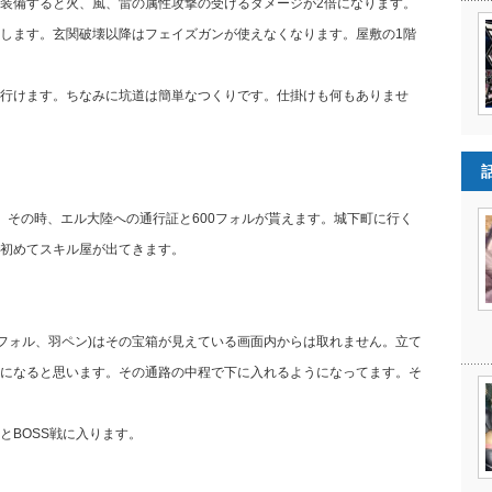
装備すると火、風、雷の属性攻撃の受けるダメージが2倍になります。
します。玄関破壊以降はフェイズガンが使えなくなります。屋敷の1階
行けます。ちなみに坑道は簡単なつくりです。仕掛けも何もありませ
。その時、エル大陸への通行証と600フォルが貰えます。城下町に行く
初めてスキル屋が出てきます。
0フォル、羽ペン)はその宝箱が見えている画面内からは取れません。立て
になると思います。その通路の中程で下に入れるようになってます。そ
とBOSS戦に入ります。