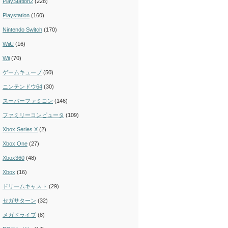
PlayStation2
(228)
Playstation
(160)
Nintendo Switch
(170)
WiiU
(16)
Wii
(70)
ゲームキューブ
(50)
ニンテンドウ64
(30)
スーパーファミコン
(146)
ファミリーコンピュータ
(109)
Xbox Series X
(2)
Xbox One
(27)
Xbox360
(48)
Xbox
(16)
ドリームキャスト
(29)
セガサターン
(32)
メガドライブ
(8)