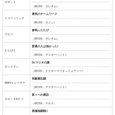
ロボット
（BOSS：ガレオム）
勇気のチームワーク
トゥーンリンク
（BOSS：ガノン）
参戦ふたたび
ウルフ
（BOSS：ガレオム）
普通の人は強かった!
むらびと
（BOSS：マスターハンド）
Dr.マリオの謎
ロックマン
（BOSS：ドクターマリオ→ミュウツー）
有酸素乱闘
WiiFitトレーナー
（BOSS：マスターハンド）
星々への探訪
ロゼッタ&チコ
（BOSS：マルク）
異種格闘戦!!