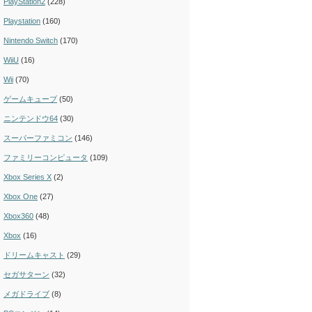
PlayStation2
(228)
Playstation
(160)
Nintendo Switch
(170)
WiiU
(16)
Wii
(70)
ゲームキューブ
(50)
ニンテンドウ64
(30)
スーパーファミコン
(146)
ファミリーコンピュータ
(109)
Xbox Series X
(2)
Xbox One
(27)
Xbox360
(48)
Xbox
(16)
ドリームキャスト
(29)
セガサターン
(32)
メガドライブ
(8)