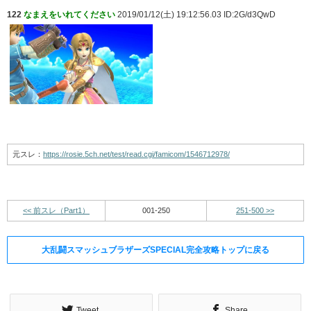
122
なまえをいれてください
2019/01/12(土) 19:12:56.03 ID:2G/d3QwD
元スレ：
https://rosie.5ch.net/test/read.cgi/famicom/1546712978/
<< 前スレ（Part1）
001-250
251-500 >>
大乱闘スマッシュブラザーズSPECIAL完全攻略トップに戻る
Tweet
Share