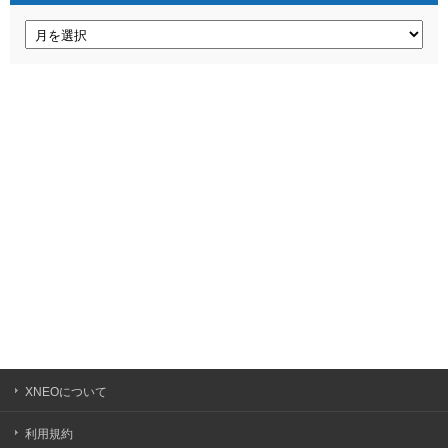
ア
ー
カ
イ
ブ
XNEOについて
利用規約