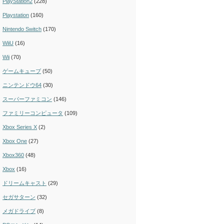
PlayStation2
(228)
Playstation
(160)
Nintendo Switch
(170)
WiiU
(16)
Wii
(70)
ゲームキューブ
(50)
ニンテンドウ64
(30)
スーパーファミコン
(146)
ファミリーコンピュータ
(109)
Xbox Series X
(2)
Xbox One
(27)
Xbox360
(48)
Xbox
(16)
ドリームキャスト
(29)
セガサターン
(32)
メガドライブ
(8)