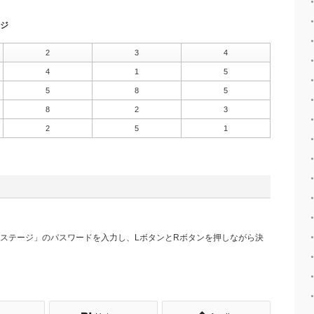
ジ
2
3
4
4
1
5
5
8
5
8
2
3
2
5
1
ステージ」のパスワードを入力し、LボタンとRボタンを押しながら決