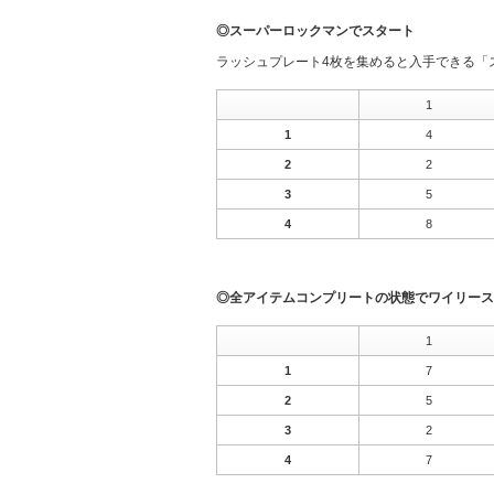
◎スーパーロックマンでスタート
ラッシュプレート4枚を集めると入手できる「
1
1
4
2
2
3
5
4
8
◎全アイテムコンプリートの状態でワイリース
1
1
7
2
5
3
2
4
7