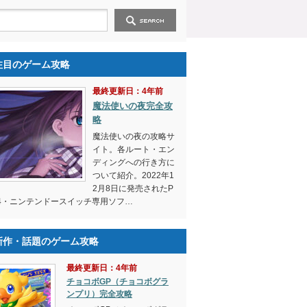
注目のゲーム攻略
最終更新日：4年前
魔法使いの夜完全攻
略
魔法使いの夜の攻略サ
イト。各ルート・エン
ディングへの行き方に
ついて紹介。2022年1
2月8日に発売されたP
4・ニンテンドースイッチ専用ソフ…
新作・話題のゲーム攻略
最終更新日：4年前
チョコボGP（チョコボグラ
ンプリ）完全攻略