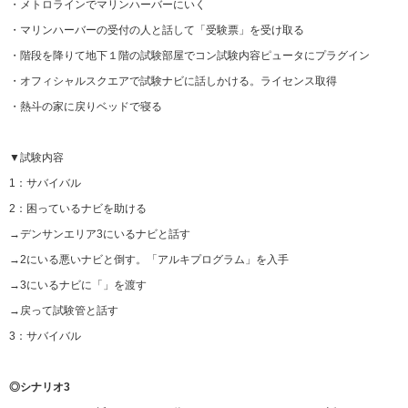
・メトロラインでマリンハーバーにいく
・マリンハーバーの受付の人と話して「受験票」を受け取る
・階段を降りて地下１階の試験部屋でコン試験内容ピュータにプラグイン
・オフィシャルスクエアで試験ナビに話しかける。ライセンス取得
・熱斗の家に戻りベッドで寝る
▼試験内容
1：サバイバル
2：困っているナビを助ける
→デンサンエリア3にいるナビと話す
→2にいる悪いナビと倒す。「アルキプログラム」を入手
→3にいるナビに「」を渡す
→戻って試験管と話す
3：サバイバル
◎シナリオ3