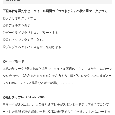
下記条件を満たすと、タイトル画面の「つづきから」の横に星マークがつく
◎シナリオをクリアする
◎真フォルテを倒す
◎データライブラリをコンプリートする
◎隠しチップを全て手に入れる
◎プログラムアドバンスを全て発動させる
◎ハードモード
上記の星マークを5つ集めた状態で、タイトル画面の「さいしょから」にカーソ
ルを合わせ、【左左右左右左右右】を入力する。敵HP、ロックマンの被ダメー
ジが1.5倍。ウィルス配置などが一部異なっている。
◎隠しチップNo.251～No.260
星マークが3つ以上、かつ自分と通信相手がスタンダードチップを全てコンプリ
ートした状態で通信対戦の本番で1/32の確率で入手できる。これらはハードモ