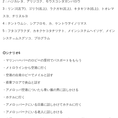
2：ハジカレタ、アリジゴク、モウスコシダガンバロウ
3：リンゴ(左下)、ゴリラ(右上)、ラクガキ(左上)、キタキツネ(右上)、トオレマ
スヨ、チリヌルヨ
4：テントウムシ、シアフロモ、カ、ケントウヲイノリマス
5：フタコブラクダ、カキクケコタチツテト、メインシステムヘイソゲ、メイン
システ→ムスグソコ、プログラム
◎シナリオ6
・マリンハーバーのロビーの受付でパスポートをもらう
・メトロラインから空港に行く
・空港の出発ロビーでメイルと話す
・搭乗フロアで炎山と話す
・アメロッパ空港についたら青い服の男に話しかける
・ホテルに行く
・アメロッパークにいる日暮に話しかけてホテルに行く
・アメロッパークにいる老人に話しかける