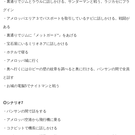
・裏通りでジムとラウルに話しかける。サンダーマンと戦う。ラジカセにプラ
グイン
・アメロッパエリア３でパスポートを取引しているナビに話しかける。戦闘が
ある
・裏通りでジムに『メットガード*』をあげる
・宝石屋にいるミリオネアに話しかける
・ホテルで寝る
・アメロッパ城に行く
・奥へ行くにはロビーの壁の紋章を調べると奥に行ける。バンサンの間で全員
と話す
・お城の電脳5でナイトマンと戦う
◎シナリオ7
・バンサンの間で話をする
・アメロッパ空港から飛行機に乗る
・コクピットで機長に話しかける