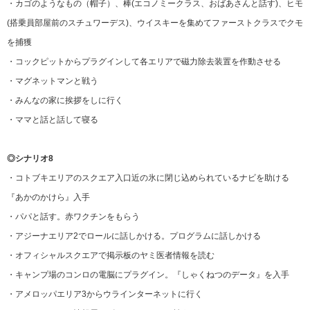
・カゴのようなもの（帽子）、棒(エコノミークラス、おばあさんと話す)、ヒモ
(搭乗員部屋前のスチュワーデス)、ウイスキーを集めてファーストクラスでクモ
を捕獲
・コックピットからプラグインして各エリアで磁力除去装置を作動させる
・マグネットマンと戦う
・みんなの家に挨拶をしに行く
・ママと話と話して寝る
◎シナリオ8
・コトブキエリアのスクエア入口近の氷に閉じ込められているナビを助ける
『あかのかけら』入手
・パパと話す。赤ワクチンをもらう
・アジーナエリア2でロールに話しかける。プログラムに話しかける
・オフィシャルスクエアで掲示板のヤミ医者情報を読む
・キャンプ場のコンロの電脳にプラグイン。『しゃくねつのデータ』を入手
・アメロッパエリア3からウラインターネットに行く