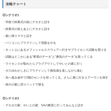
攻略チャート
◎シナリオ1
・学校で終業式の前にデカオと話す
・終業式の前とあとにデカオと話す
・家に帰りママと話す
・パソコンにプラグインして宿題をやる
・ネット上にあるオフィシャルスクウェアへ行きサブライセンス試験を受ける
・試験はどこかにある”希望のデータ”と”勇気のデータ”を取ってくる
・ライセンスが取れたらプラグアウトしてやいとの家に行く
・ガスゆわかしきにプラグインして換気扇を直しながら進む
・先へ進み途中で2階のセンスを持ってくる。さらに奥に行きエアーマンを倒す
・熱斗の家に戻りベッドで寝る
◎シナリオ2
・デカオの家、やいとの家、5Aの教室に行ってみんなと話す