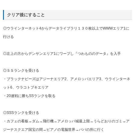
クリア後にすること
◎ウラインターネット4からデータライブラリ１３０枚以上でWWWエリア1に
行ける
◎左上の方からデンサンエリア1にワープし『つわもののデータ』を入手
◎ＳＳランクを受ける
・ブラックナビーズはアジーナエリア2、アメロッパエリア3、ウラインターネ
ット6、ウラコトブキエリア
・20連戦に勝ちSSランクを取る
◎SSSランクを受ける
・カフェの看板→ダム→飛行機→アメロッパ城最上階→うらどおりのゴミ→ア
ジーナスクエア国宝の間→ピアノの電脳世界→パパの所に行く