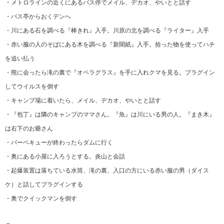
・メトロラインの近くにあるバス停でメイル、デカオ、やいとと話す
・バス亭からおくデンへ
・川にある石を調べる『棒きれ』入手。川原の北を調べる『ライター』入手
・赤い服の人のそばにある木を調べる『新聞紙』入手。拾った物を使ってハチ
を追い払う
・熊に会ったら滝の裏で『オペラグラス』を手に入れクマを見る。プラグイン
してウイルスを倒す
・キャンプ場に着いたら、メイル、デカオ、やいとと話す
・『包丁』は隣のキャンプのママさん。『魚』は川にいる男の人。『まき木』
は右下のお爺さん
・バーベキューが終わったらダムに行く
・奥にある小屋に入ろうとする。炎山と会話
・起爆装置は落ちている水筒、滝の裏、入口の方にいる赤い服の男（ダイス
ケ）と話してプラグインする
・奥でクイックマンを倒す