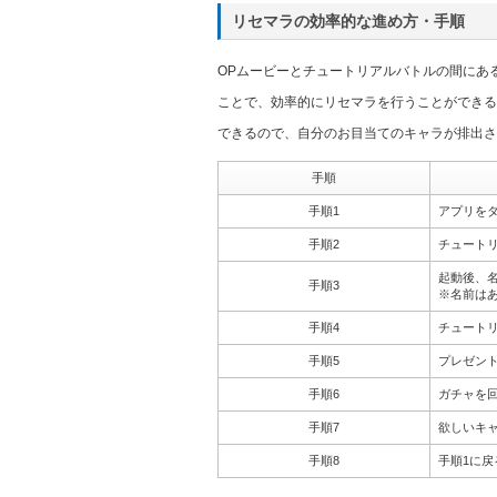
リセマラの効率的な進め方・手順
OPムービーとチュートリアルバトルの間にあ
ことで、効率的にリセマラを行うことができる
できるので、自分のお目当てのキャラが排出さ
手順
手順1
アプリを
手順2
チュート
起動後、
手順3
※名前は
手順4
チュート
手順5
プレゼント
手順6
ガチャを
手順7
欲しいキ
手順8
手順1に戻