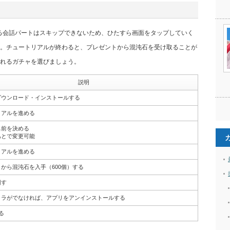
る会話パートはスキップできないため、ひたすら画面をタップしていく
。チュートリアルが終わると、プレゼントから混沌石を受け取ることが
れるガチャを選びましょう。
説明
ダウンロード・インストールする
リアルを進める
名前を決める
あとで変更可能
リアルを進める
から混沌石を入手（600個）する
回す
ャラがでなければ、アプリをアンインストールする
る