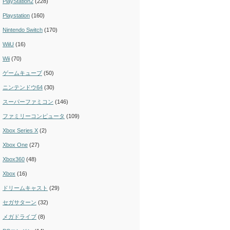
PlayStation2
(228)
Playstation
(160)
Nintendo Switch
(170)
WiiU
(16)
Wii
(70)
ゲームキューブ
(50)
ニンテンドウ64
(30)
スーパーファミコン
(146)
ファミリーコンピュータ
(109)
Xbox Series X
(2)
Xbox One
(27)
Xbox360
(48)
Xbox
(16)
ドリームキャスト
(29)
セガサターン
(32)
メガドライブ
(8)