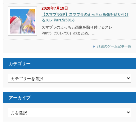
2020年7月19日
【スマブラSP】スマブラのえっちぃ画像を貼り付け
るスレ Part.5(501-)
スマブラのえっちぃ画像を貼り付けるスレ
Part.5（501-750）のまとめ。…
話題のゲーム記事一覧
カテゴリー
カ
テ
ゴ
リ
ー
アーカイブ
ア
ー
カ
イ
ブ