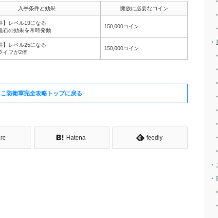
入手条件と効果
開放に必要なコイン
件】レベル19になる
150,000コイン
磁石の効果を常時発動
件】レベル25になる
150,000コイン
ライフが2倍
んこ防衛軍完全攻略トップに戻る
re
Hatena
feedly