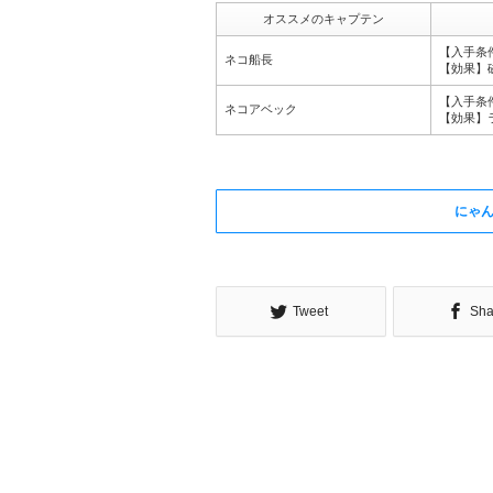
オススメのキャプテン
【入手条
ネコ船長
【効果】
【入手条
ネコアベック
【効果】
にゃ
Tweet
Sha