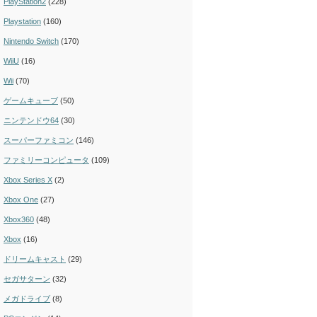
PlayStation2
(228)
Playstation
(160)
Nintendo Switch
(170)
WiiU
(16)
Wii
(70)
ゲームキューブ
(50)
ニンテンドウ64
(30)
スーパーファミコン
(146)
ファミリーコンピュータ
(109)
Xbox Series X
(2)
Xbox One
(27)
Xbox360
(48)
Xbox
(16)
ドリームキャスト
(29)
セガサターン
(32)
メガドライブ
(8)