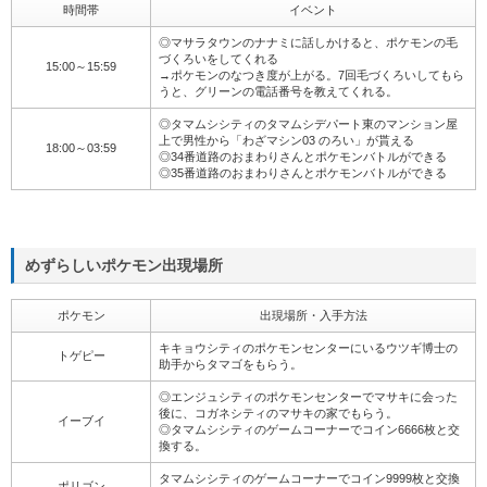
時間帯
イベント
◎マサラタウンのナナミに話しかけると、ポケモンの毛
づくろいをしてくれる
15:00～15:59
→ポケモンのなつき度が上がる。7回毛づくろいしてもら
うと、グリーンの電話番号を教えてくれる。
◎タマムシシティのタマムシデパート東のマンション屋
上で男性から「わざマシン03 のろい」が貰える
18:00～03:59
◎34番道路のおまわりさんとポケモンバトルができる
◎35番道路のおまわりさんとポケモンバトルができる
めずらしいポケモン出現場所
ポケモン
出現場所・入手方法
キキョウシティのポケモンセンターにいるウツギ博士の
トゲピー
助手からタマゴをもらう。
◎エンジュシティのポケモンセンターでマサキに会った
後に、コガネシティのマサキの家でもらう。
イーブイ
◎タマムシシティのゲームコーナーでコイン6666枚と交
換する。
タマムシシティのゲームコーナーでコイン9999枚と交換
ポリゴン