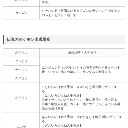
する。
クチバシティ東側にいるカビゴンにラジオの「ポケモン
カビゴン
のふえ」を流して起こす。
伝説のポケモン出現場所
ポケモン
出現場所・入手方法
エンテイ
エンジュシティのやけたとうの地下で発生するイベント
ライコウ
後、ジョウト地方の草むらにランダムで出現する
スイクン
にじいろのはね入手後、スズのとう最上階でゲットす
る。
【にじいろのはね入手方法】
ホウオウ
◎金：ラジオのとうのイベント後に局長から受け取る
◎銀：殿堂入り後、カントー地方のニビシティにいる男
性から受け取る
ぎんいろのはね入手後、うずまきじま地下4階でゲットす
る。
【ぎんいろのはね入手方法】
ルギア