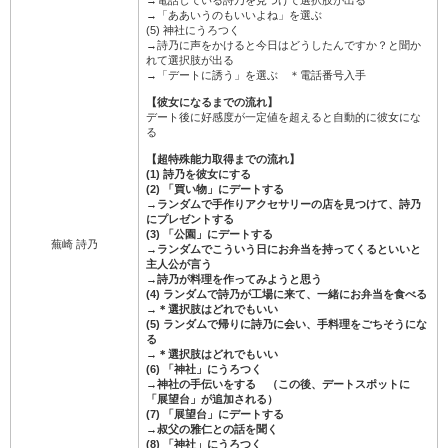
→電話している詩乃を見つけて選択肢が出る
→「ああいうのもいいよね」を選ぶ
(5) 神社にうろつく
→詩乃に声をかけると今日はどうしたんですか？と聞か
れて選択肢が出る
→「デートに誘う」を選ぶ ＊電話番号入手
【彼女になるまでの流れ】
デート後に好感度が一定値を超えると自動的に彼女にな
る
【超特殊能力取得までの流れ】
(1) 詩乃を彼女にする
(2) 「買い物」にデートする
→ランダムで手作りアクセサリーの店を見つけて、詩乃
にプレゼントする
(3) 「公園」にデートする
蕪崎 詩乃
→ランダムでこういう日にお弁当を持ってくるといいと
主人公が言う
→詩乃が料理を作ってみようと思う
(4) ランダムで詩乃が工場に来て、一緒にお弁当を食べる
→＊選択肢はどれでもいい
(5) ランダムで帰りに詩乃に会い、手料理をごちそうにな
る
→＊選択肢はどれでもいい
(6) 「神社」にうろつく
→神社の手伝いをする （この後、デートスポットに
「展望台」が追加される）
(7) 「展望台」にデートする
→叔父の雅仁との話を聞く
(8) 「神社」にうろつく