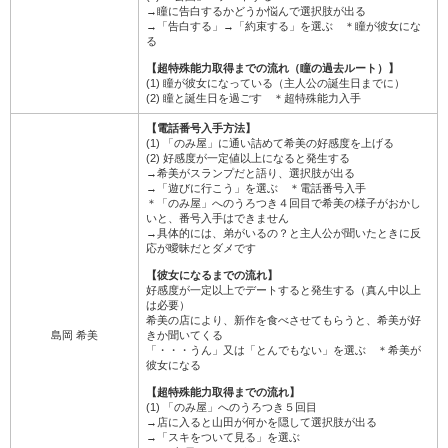
→瞳に告白するかどうか悩んで選択肢が出る
→「告白する」→「約束する」を選ぶ ＊瞳が彼女にな
る
【超特殊能力取得までの流れ（瞳の過去ルート）】
(1) 瞳が彼女になっている（主人公の誕生日までに）
(2) 瞳と誕生日を過ごす ＊超特殊能力入手
【電話番号入手方法】
(1) 「のみ屋」に通い詰めて希美の好感度を上げる
(2) 好感度が一定値以上になると発生する
→希美がスランプだと語り、選択肢が出る
→「遊びに行こう」を選ぶ ＊電話番号入手
＊「のみ屋」へのうろつき４回目で希美の様子がおかし
いと、番号入手はできません
→具体的には、弟がいるの？と主人公が聞いたときに反
応が曖昧だとダメです
【彼女になるまでの流れ】
好感度が一定以上でデートすると発生する（真ん中以上
は必要）
希美の店により、新作を食べさせてもらうと、希美が好
島岡 希美
きか聞いてくる
「・・・うん」又は「とんでもない」を選ぶ ＊希美が
彼女になる
【超特殊能力取得までの流れ】
(1) 「のみ屋」へのうろつき５回目
→店に入ると山田が何かを隠して選択肢が出る
→「スキをついて見る」を選ぶ