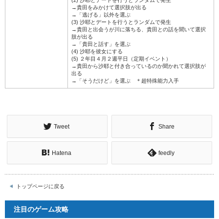
(2) 沙耶とデートを行うとランダムで発生
→貴田をみかけて選択肢が出る
→「逃げる」以外を選ぶ
(3) 沙耶とデートを行うとランダムで発生
→貴田と出会うが川に落ちる、貴田との話を聞いて選択
肢が出る
→「貴田と話す」を選ぶ
(4) 沙耶を彼女にする
(5) ２年目４月２週平日（定期イベント）
→貴田から沙耶と付き合っているのか聞かれて選択肢が
出る
→「そうだけど」を選ぶ ＊超特殊能力入手
Tweet
Share
Hatena
feedly
トップページに戻る
注目のゲーム攻略