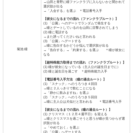
→山田と青野に瞳ファンクラブに入らないかと聞かれて
選択肢が出る
→「入会する」を選ぶ ＊電話番号入手
【彼女になるまでの流れ（ファンクラブルート）】
(1) 「公園」へのデートでランダムで発生する
→瞳とデートしているのを山田に目撃されてしまう
(2) 瞳に電話する
→また誘ってくださいねと言われる
(3) 「公園」へデートする
→瞳に告白するかどうか悩んで選択肢が出る
菊池 瞳
→「告白する」→「約束する」を選ぶ ＊瞳が彼女に
なる
【超特殊能力取得までの流れ （ファンクラブルート）】
(1) 瞳が彼女になっている（主人公の誕生日までに）
(2) 瞳と誕生日を過ごす ＊超特殊能力入手
【電話番号入手方法 （瞳の過去ルート）】
(1) 「スナック」へのうろつき４回目
→瞳と２人っきりで飲むことになる
→「静かに飲みますね」を選ぶ
(2) 「スナック」へのうろつき５回目
→瞳に主人公は犬似だと言われる ＊電話番号入手
【彼女になるまでの流れ（瞳の過去ルート）】
(1) クリスマス（１２月４週平日）を迎える
→瞳とクリスマスを過ごそうと思うが瞳が見つからず選
択肢が出る
→「やめておく」を選ぶ
(2) 「公園」へデートする