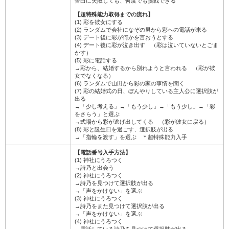
告白に失敗しても、何度でも挑戦できる
【超特殊能力取得までの流れ】
(1) 彩を彼女にする
(2) ランダムで会社になぞの男から彩への電話が来る
(3) デート後に彩が何かを言おうとする
(4) デート後に彩が泣き出す （彩は泣いていないとごま
かす）
(5) 彩に電話する
→彩から、結婚するから別れようと言われる （彩が彼
女でなくなる）
(6) ランダムで山田から彩の家の事情を聞く
(7) 彩の結婚式の日、ぼんやりしている主人公に選択肢が
出る
→「少し考える」→「もう少し」→「もう少し」→「彩
をさらう」と選ぶ
→式場から彩が逃げ出してくる （彩が彼女に戻る）
(8) 彩と誕生日を過ごす、選択肢が出る
→「指輪を渡す」を選ぶ ＊超特殊能力入手
【電話番号入手方法】
(1) 神社にうろつく
→詩乃と出会う
(2) 神社にうろつく
→詩乃を見つけて選択肢が出る
→「声をかけない」を選ぶ
(3) 神社にうろつく
→詩乃をまた見つけて選択肢が出る
→「声をかけない」を選ぶ
(4) 神社にうろつく