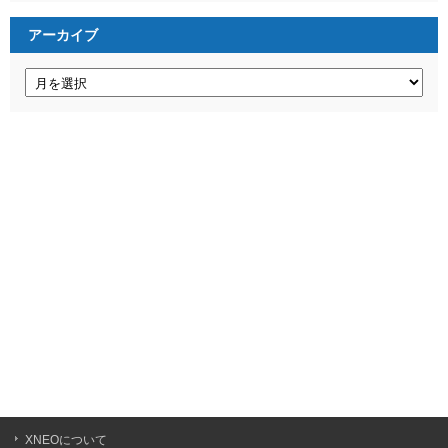
リ
ー
アーカイブ
ア
ー
カ
イ
ブ
XNEOについて