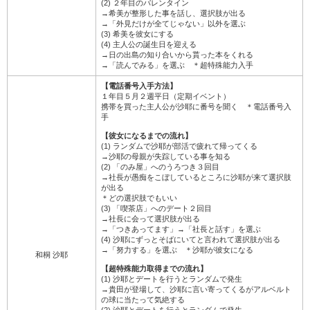
(2) ２年目のバレンタイン
→希美が整形した事を話し、選択肢が出る
→「外見だけが全てじゃない」以外を選ぶ
(3) 希美を彼女にする
(4) 主人公の誕生日を迎える
→日の出島の知り合いから貰った本をくれる
→「読んでみる」を選ぶ ＊超特殊能力入手
【電話番号入手方法】
１年目５月２週平日（定期イベント）
携帯を買った主人公が沙耶に番号を聞く ＊電話番号入
手
【彼女になるまでの流れ】
(1) ランダムで沙耶が部活で疲れて帰ってくる
→沙耶の母親が失踪している事を知る
(2) 「のみ屋」へのうろつき３回目
→社長が愚痴をこぼしているところに沙耶が来て選択肢
が出る
＊どの選択肢でもいい
(3) 「喫茶店」へのデート２回目
→社長に会って選択肢が出る
→「つきあってます」→「社長と話す」を選ぶ
(4) 沙耶にずっとそばにいてと言われて選択肢が出る
→「努力する」を選ぶ ＊沙耶が彼女になる
和桐 沙耶
【超特殊能力取得までの流れ】
(1) 沙耶とデートを行うとランダムで発生
→貴田が登場して、沙耶に言い寄ってくるがアルベルト
の球に当たって気絶する