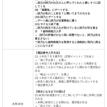
→叔父が詩乃がお父さんと呼んでくれたと嬉しそうに話
してくる
(9) 「遊園地」にデートする
→詩乃が私のこと好き？と聞いてきてのろける
(10) 詩乃とデートする
→デート後に詩乃が交通事故に遭う
(11) サクセス終了後
→詩乃の枕元で主人公が呆けていると詩乃が目を覚ま
す ＊超特殊能力入手
→（詩乃の評価がかなり高い状態でないと、詩乃は目を
覚まさない）
＊詩乃から超特殊能力を取得すると強制的に現代に残る
ことになります
【電話番号入手方法】
(1) １年目７月３週平日（定期イベント）で出会う
→「肩に手を置く」を選ぶ
(2) １年目７月４週平日（定期イベント）で再開する
→鈴音に二人きりで会えませんか？と聞かれて選択肢が
出る
→「俺はいいけど？」を選ぶ
(3) １年目７月４週休日に「空き地」へうろつく
→鈴音と遊び歩き、最後に携帯電話をプレゼントする
＊電話番号入手
【彼女になるまでの流れ】
(1) 鈴音の好感度がそこそこ高いとデート後に木岡に拉致
される
→木岡に鈴音のことを聞かれ、選択肢が出る
木岡 鈴音
→「恋人です」を選ぶ