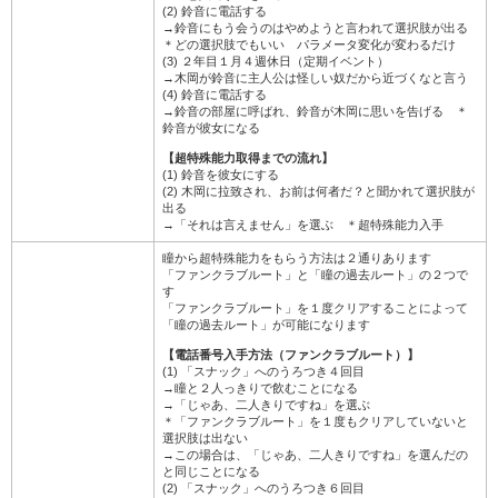
(2) 鈴音に電話する
→鈴音にもう会うのはやめようと言われて選択肢が出る
＊どの選択肢でもいい パラメータ変化が変わるだけ
(3) ２年目１月４週休日（定期イベント）
→木岡が鈴音に主人公は怪しい奴だから近づくなと言う
(4) 鈴音に電話する
→鈴音の部屋に呼ばれ、鈴音が木岡に思いを告げる ＊
鈴音が彼女になる
【超特殊能力取得までの流れ】
(1) 鈴音を彼女にする
(2) 木岡に拉致され、お前は何者だ？と聞かれて選択肢が
出る
→「それは言えません」を選ぶ ＊超特殊能力入手
瞳から超特殊能力をもらう方法は２通りあります
「ファンクラブルート」と「瞳の過去ルート」の２つで
す
「ファンクラブルート」を１度クリアすることによって
「瞳の過去ルート」が可能になります
【電話番号入手方法（ファンクラブルート）】
(1) 「スナック」へのうろつき４回目
→瞳と２人っきりで飲むことになる
→「じゃあ、二人きりですね」を選ぶ
＊「ファンクラブルート」を１度もクリアしていないと
選択肢は出ない
→この場合は、「じゃあ、二人きりですね」を選んだの
と同じことになる
(2) 「スナック」へのうろつき６回目