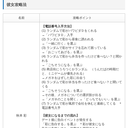
彼女攻略法
名前
攻略ポイント
【電話番号入手方法】
(1) ランダムで彩がパワビダＤをくれる
→「パワビタＤ」入手
(2) ランダムで彩から昼食に誘われる
→「一緒に行く」を選ぶ
(3) ランダムで彩がサイフを忘れて困っている
→「おごってあげる」を選ぶ
(4) ランダムで彩から弁当を作ったけど食べない？と聞か
れる
→「ごちそうになる」を選ぶ
(5) 商店街にうろつくかランダム （うんだばの時期だ
と、ミニゲームが優先される）
→メガネをはずした彩に出会う
(6) ランダムで彩が弁当を作ったけど食べない？と聞いて
くる
→「ごちそうになる」を選ぶ
→その後、メガネについての選択肢が出る
→「メガネのことを聞く」→「どっちでもいい」を選ぶ
(7) ランダムで彩が風邪で会社を休むと連絡してくる ＊
電話番号入手
秋本 彩
【彼女になるまでの流れ】
デート後に告白イベントが発生する
「彩に告白する」を選ぶ ＊彩が彼女になる