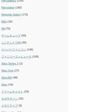
PlayStation2
(228)
Playstation
(160)
Nintendo Switch
(170)
WiiU
(16)
Wii
(70)
ゲームキューブ
(50)
ニンテンドウ64
(30)
スーパーファミコン
(146)
ファミリーコンピュータ
(109)
Xbox Series X
(2)
Xbox One
(27)
Xbox360
(48)
Xbox
(16)
ドリームキャスト
(29)
セガサターン
(32)
メガドライブ
(8)