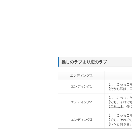
推しのラブより恋のラブ
エンディング名
【……こっちこ
エンディング1
【だから私は、
【……こっちこ
エンディング2
【でも、それで
【これ以上、傷
【……こっちこ
エンディング3
【でも、それで
【レンと向き合