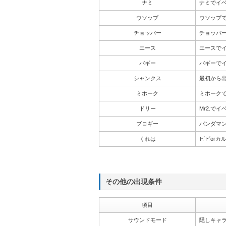
ナミ
ナミでイ
ウソップ
ウソップ
チョッパー
チョッパ
エース
エースで
バギー
バギーで
シャンクス
最初から
ミホーク
ミホーク
ドリー
Mr2.で
ブロギー
パンダマン
くれは
ビビorカ
その他の出現条件
項目
サウンドモード
隠しキャ