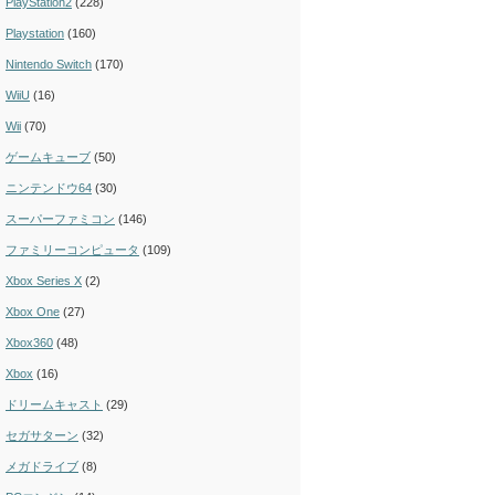
PlayStation2
(228)
Playstation
(160)
Nintendo Switch
(170)
WiiU
(16)
Wii
(70)
ゲームキューブ
(50)
ニンテンドウ64
(30)
スーパーファミコン
(146)
ファミリーコンピュータ
(109)
Xbox Series X
(2)
Xbox One
(27)
Xbox360
(48)
Xbox
(16)
ドリームキャスト
(29)
セガサターン
(32)
メガドライブ
(8)