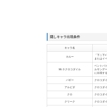
隠しキャラ出現条件
キャラ名
「下△下○
カルー
またはイ
ベントバト
Mr.０クロコダイル
ルサンデ
に出現す
バギー
クロコダ
アルビダ
クロコダ
クロ
クロコダ
クリーク
クロコダイ