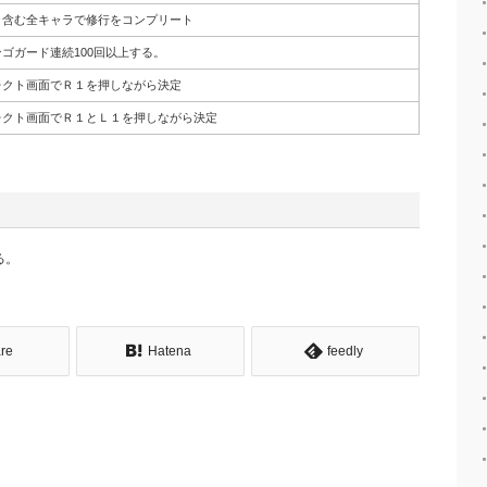
ラ含む全キャラで修行をコンプリート
ゴガード連続100回以上する。
レクト画面でＲ１を押しながら決定
レクト画面でＲ１とＬ１を押しながら決定
る。
re
Hatena
feedly