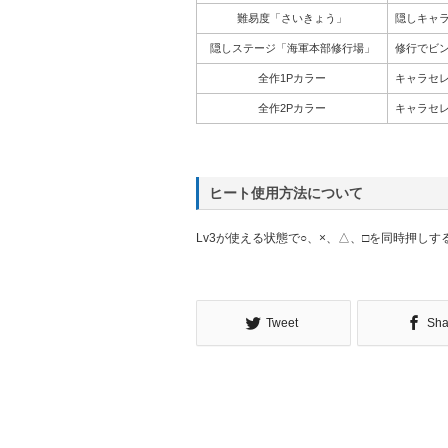
難易度「さいきょう」
隠しキャ
隠しステージ「海軍本部修行場」
修行でビン
全作1Pカラー
キャラセ
全作2Pカラー
キャラセ
ヒート使用方法について
Lv3が使える状態で○、×、△、□を同時押しす
Tweet
Sha