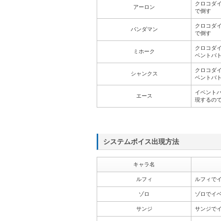
クロコダイ
アーロン
で倒す
クロコダイ
パンダマン
で倒す
クロコダ
ミホーク
ベントバ
クロコダ
シャンクス
ベントバ
イベント
エース
現するの
システムボイス出現方法
キャラ名
ルフィ
ルフィで
ゾロ
ゾロでイ
サンジ
サンジで