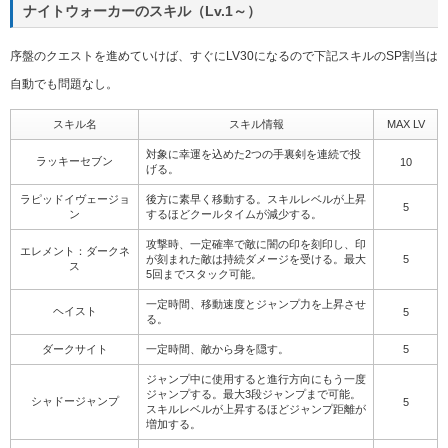
ナイトウォーカーのスキル（Lv.1～）
序盤のクエストを進めていけば、すぐにLV30になるので下記スキルのSP割当は
自動でも問題なし。
スキル名
スキル情報
MAX LV
対象に幸運を込めた2つの手裏剣を連続で投
ラッキーセブン
10
げる。
ラピッドイヴェージョ
後方に素早く移動する。スキルレベルが上昇
5
ン
するほどクールタイムが減少する。
攻撃時、一定確率で敵に闇の印を刻印し、印
エレメント：ダークネ
が刻まれた敵は持続ダメージを受ける。最大
5
ス
5回までスタック可能。
一定時間、移動速度とジャンプ力を上昇させ
ヘイスト
5
る。
ダークサイト
一定時間、敵から身を隠す。
5
ジャンプ中に使用すると進行方向にもう一度
ジャンプする。最大3段ジャンプまで可能。
シャドージャンプ
5
スキルレベルが上昇するほどジャンプ距離が
増加する。