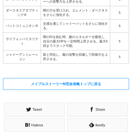
ーへの攻撃力を上昇させる。
ダークネスアダプティ
闇の力を受け入れ、エレメント：ダークネス
5
ングⅢ
をさらに強化する。
交感を通じてシャドーバットをさらに強化す
バットコミュニオンⅢ
5
る。
闇の印を刻む時、敵のエネルギーを吸収し、
サイフォンバイタリテ
自分の最大HPを一定時間上昇させる。最大5
5
ィ
回までスタック可能。
シャドーアシミレーシ
影と同化し、敵の攻撃を回避して防御力を上
5
ョン
昇させる。
メイプルストーリーM完全攻略トップに戻る
Tweet
Share
Hatena
feedly