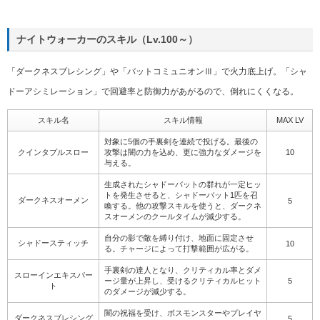
ナイトウォーカーのスキル（Lv.100～）
「ダークネスブレシング」や「バットコミュニオンⅢ」で火力底上げ。「シャ
ドーアシミレーション」で回避率と防御力があがるので、倒れにくくなる。
スキル名
スキル情報
MAX LV
対象に5個の手裏剣を連続で投げる。最後の
クインタプルスロー
攻撃は闇の力を込め、更に強力なダメージを
10
与える。
生成されたシャドーバットの群れが一定ヒッ
トを発生させると、シャドーバット1匹を召
ダークネスオーメン
5
喚する。他の攻撃スキルを使うと、ダークネ
スオーメンのクールタイムが減少する。
自分の影で敵を縛り付け、地面に固定させ
シャドースティッチ
10
る。チャージによって打撃範囲が広がる。
手裏剣の達人となり、クリティカル率とダメ
スローインエキスパー
ージ量が上昇し、受けるクリティカルヒット
5
ト
のダメージが減少する。
闇の祝福を受け、ボスモンスターやプレイヤ
ダークネスブレシング
5