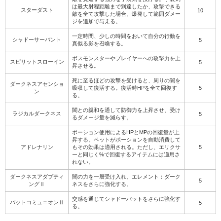
は最大射程距離まで到達したか、攻撃できる
スターダスト
10
敵を全て攻撃した場合、爆発して範囲ダメー
ジを追加で与える。
一定時間、少しの時間をおいて自分の行動を
シャドーサーバント
5
真似る影を召喚する。
ボスモンスターやプレイヤーへの攻撃力を上
スピリットスローイン
5
昇させる。
死に至るほどの攻撃を受けると、周りの闇を
ダークネスアセンショ
吸収して復活する。復活時HPを全て回復す
5
ン
る。
闇との親和を通して防御力を上昇させ、受け
ラジカルダークネス
5
るダメージ量を減らす。
ポーション使用によるHPとMPの回復量が上
昇する。ペットがポーションを自動消費して
アドレナリン
もその効果は適用される。ただし、エリクサ
5
ーと同じく%で回復するアイテムには適用さ
れない。
ダークネスアダプティ
闇の力を一層受け入れ、エレメント：ダーク
5
ングⅡ
ネスをさらに強化する。
交感を通じてシャドーバットをさらに強化す
バットコミュニオンⅡ
5
る。