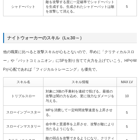
敵を攻撃する度に一定確率でシャドーバット
シャドーバット
を生成する。生成されたシャドーバットは敵
5
を攻撃して消える。
ナイトウォーカーのスキル（Lv.30～）
他の職業に比べると攻撃スキルが心もとないので、早めに「クリティカルスロ
ー」や「バットコミュニオン」にSPを割り当てて火力を上げていこう。HPやM
Pが心配であれば「フィジカルトレーニング」も優先で。
スキル名
スキル情報
MAX LV
対象に3個の手裏剣を連続で投げる。最後の
トリプルスロー
攻撃は闇の力を込め、更に強力なダメージを
10
与える。
MPを消費して一定時間攻撃速度を上昇させ
スローインブースター
5
る。
命中率と貫通率を上昇させ、攻撃が敵により
スローインマスタリー
5
当たるようになる。
敵の弱点を攻撃できるようになり、クリティ