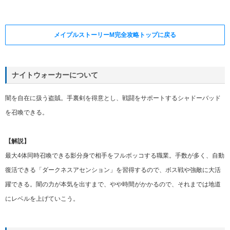
メイプルストーリーM完全攻略トップに戻る
ナイトウォーカーについて
闇を自在に扱う盗賊。手裏剣を得意とし、戦闘をサポートするシャドーバッド
を召喚できる。
【解説】
最大4体同時召喚できる影分身で相手をフルボッコする職業。手数が多く、自動
復活できる「ダークネスアセンション」を習得するので、ボス戦や強敵に大活
躍できる。闇の力が本気を出すまで、やや時間がかかるので、それまでは地道
にレベルを上げていこう。