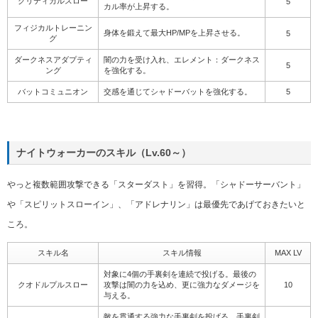
クリティカルスロー
5
カル率が上昇する。
フィジカルトレーニン
身体を鍛えて最大HP/MPを上昇させる。
5
グ
ダークネスアダプティ
闇の力を受け入れ、エレメント：ダークネス
5
ング
を強化する。
バットコミュニオン
交感を通じてシャドーバットを強化する。
5
ナイトウォーカーのスキル（Lv.60～）
やっと複数範囲攻撃できる「スターダスト」を習得。「シャドーサーバント」
や「スピリットスローイン」、「アドレナリン」は最優先であげておきたいと
ころ。
スキル名
スキル情報
MAX LV
対象に4個の手裏剣を連続で投げる。最後の
クオドルプルスロー
攻撃は闇の力を込め、更に強力なダメージを
10
与える。
敵を貫通する強力な手裏剣を投げる。手裏剣