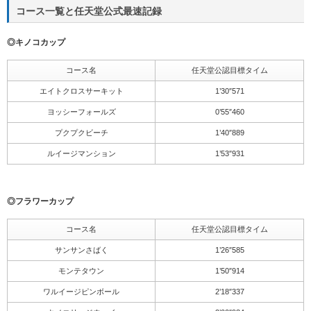
コース一覧と任天堂公式最速記録
◎キノコカップ
コース名
任天堂公認目標タイム
エイトクロスサーキット
1’30″571
ヨッシーフォールズ
0’55″460
プクプクビーチ
1’40″889
ルイージマンション
1’53″931
◎フラワーカップ
コース名
任天堂公認目標タイム
サンサンさばく
1’26″585
モンテタウン
1’50″914
ワルイージピンボール
2’18″337