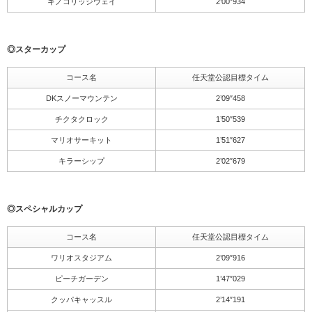
キノコリッジウェイ
2’00″934
◎スターカップ
コース名
任天堂公認目標タイム
DKスノーマウンテン
2’09″458
チクタクロック
1’50″539
マリオサーキット
1’51″627
キラーシップ
2’02″679
◎スペシャルカップ
コース名
任天堂公認目標タイム
ワリオスタジアム
2’09″916
ピーチガーデン
1’47″029
クッパキャッスル
2’14″191