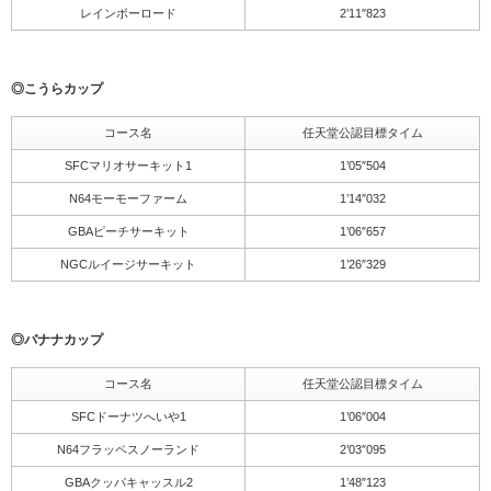
レインボーロード
2’11″823
◎こうらカップ
コース名
任天堂公認目標タイム
SFCマリオサーキット1
1’05″504
N64モーモーファーム
1’14″032
GBAピーチサーキット
1’06″657
NGCルイージサーキット
1’26″329
◎バナナカップ
コース名
任天堂公認目標タイム
SFCドーナツへいや1
1’06″004
N64フラッペスノーランド
2’03″095
GBAクッパキャッスル2
1’48″123