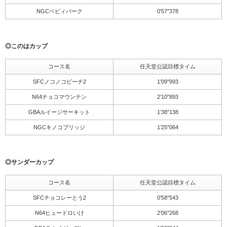
NGCベビィパーク
0’57″378
◎このはカップ
コース名
任天堂公認目標タイム
SFCノコノコビーチ2
1’09″993
N64チョコマウンテン
2’10″893
GBAルイージサーキット
1’38″138
NGCキノコブリッジ
1’25″064
◎サンダーカップ
コース名
任天堂公認目標タイム
SFCチョコレーとう2
0’58″543
N64ヒュードロいけ
2’06″268