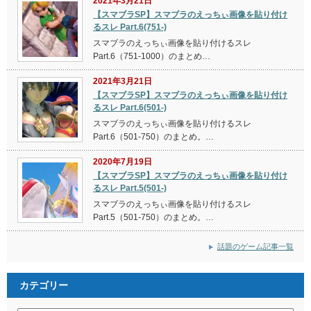
2022年9月22日に発売され…
最終更新日：4年前
マリオストライカーズ バトルリーグ完全攻略
マリオストライカーズ バトルリーグの攻略サイト。隠
し要素について紹介。2022年…
最終更新日：4年前
地球防衛軍6完全攻略
地球防衛軍6の攻略サイト。ミッション一覧や隠し要
素について紹介。2022年8月2…
最終更新日：4年前
スプラトゥーン3完全攻略
スプラトゥーン3の攻略サイト。クリア後の隠し要素
について紹介。2022年9月9日…
話題のゲーム記事