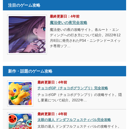
ドマップをプレイする
アベコベ！クッパかざ
1～6の目が出るサイコロをふって、出た目だけマスを進
ん
む。最初にゴールしたら負けとなり、ゴールに近いプレ
イヤーほど順位が低くなる。
隠しキャラ出現条件
◎クッパJr.
クッパタワー30階「クッパのファイナルバトル」をクリアする。
Tweet
Share
Hatena
feedly
トップページに戻る