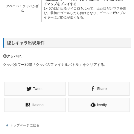
ボードマップ一覧
本作ではボードマップごとに全く異なるルールが設定されている。
ボードマップ
内容
アイテムキャッスルラ
1～6の目が出るサイコロをふって、出た目だけマスを進
ンド
み、ゴール地点を目指す。
1～5の目とキラーが描かれたサイコロをふって、出た目
キラーマウンテンサバ
だけマスを進みゴール地点を目指す。キラーの目を出す
イバル
か、キラーの描かれたマスに止まると、特定の地点まで
戻されてしまう。
1～6の目が出るサイコロをふって、出た目だけマスを進
スターあつめスカイロ
み、マップ上の4箇所に配置された「スターステージ」を
ード
巡り、入手した「リトルスター」の数を競う。
ロケットレースギャラ
0～5の目が出るサイコロをふって出た目だけマスを進
クシー
み、ゴール地点を目指す。
カメックのピッタリゲ
「まほうカード」を使ってマスを進み、ゴール地点にあ
ート
る「ピッタリマス」を目指す。
ヘイホーのババぬきカ
各プレイヤーにランダムに配られる「カード」を使って
ード
マスを進み、ゴール地点を目指す。
【出現条件】「ヘイホーのババぬきカード」以外のボー