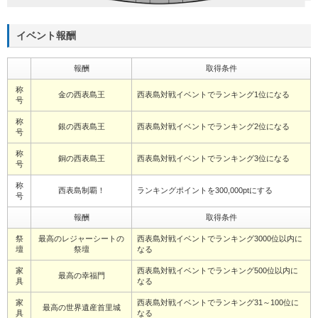
イベント報酬
報酬
取得条件
称
金の西表島王
西表島対戦イベントでランキング1位になる
号
称
銀の西表島王
西表島対戦イベントでランキング2位になる
号
称
銅の西表島王
西表島対戦イベントでランキング3位になる
号
称
西表島制覇！
ランキングポイントを300,000ptにする
号
報酬
取得条件
祭
最高のレジャーシートの
西表島対戦イベントでランキング3000位以内に
壇
祭壇
なる
家
西表島対戦イベントでランキング500位以内に
最高の幸福門
具
なる
家
西表島対戦イベントでランキング31～100位に
最高の世界遺産首里城
具
なる