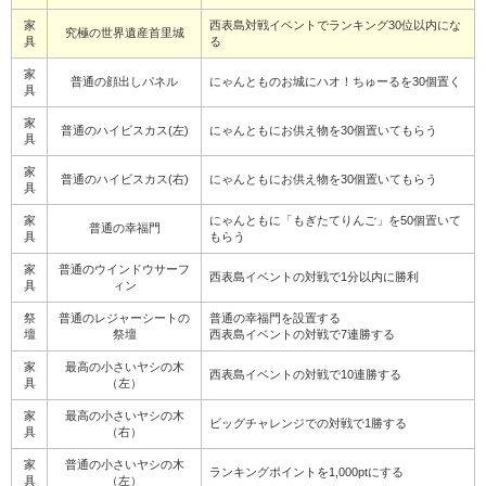
家
西表島対戦イベントでランキング30位以内にな
究極の世界遺産首里城
具
る
家
普通の顔出しパネル
にゃんとものお城にハオ！ちゅーるを30個置く
具
家
普通のハイビスカス(左)
にゃんともにお供え物を30個置いてもらう
具
家
普通のハイビスカス(右)
にゃんともにお供え物を30個置いてもらう
具
家
にゃんともに「もぎたてりんご」を50個置いて
普通の幸福門
具
もらう
家
普通のウインドウサーフ
西表島イベントの対戦で1分以内に勝利
具
ィン
祭
普通のレジャーシートの
普通の幸福門を設置する
壇
祭壇
西表島イベントの対戦で7連勝する
家
最高の小さいヤシの木
西表島イベントの対戦で10連勝する
具
（左）
家
最高の小さいヤシの木
ビッグチャレンジでの対戦で1勝する
具
（右）
家
普通の小さいヤシの木
ランキングポイントを1,000ptにする
具
（左）