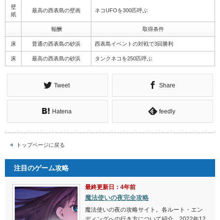
壁
最高の西表島の壁画
ネコUFOを300匹呼ぶ
紙
報酬
取得条件
床
普通の西表島の砂浜
西表島イベントの対戦で3回勝利
床
最高の西表島の砂浜
タンクネコを250匹呼ぶ
Tweet
Share
Hatena
feedly
トップページに戻る
注目のゲーム攻略
最終更新日：4年前
魔法使いの夜完全攻略
魔法使いの夜の攻略サイト。各ルート・エン
ディングへの行き方について紹介。2022年12