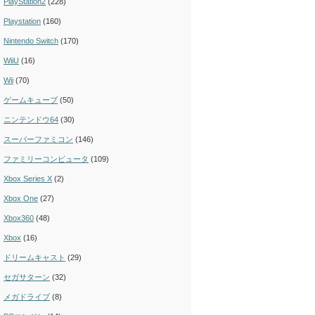
PlayStation2
(228)
Playstation
(160)
Nintendo Switch
(170)
WiiU
(16)
Wii
(70)
ゲームキューブ
(50)
ニンテンドウ64
(30)
スーパーファミコン
(146)
ファミリーコンピュータ
(109)
Xbox Series X
(2)
Xbox One
(27)
Xbox360
(48)
Xbox
(16)
ドリームキャスト
(29)
セガサターン
(32)
メガドライブ
(8)