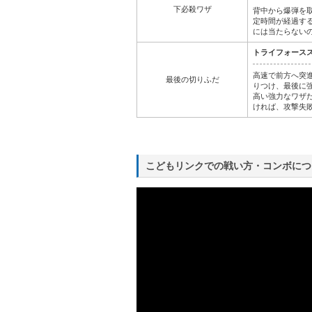
下必殺ワザ
背中から爆弾を
定時間が経過す
には当たらない
トライフォース
高速で前方へ突
最後の切りふだ
りつけ、最後に
高い強力なワザ
ければ、攻撃失
こどもリンクでの戦い方・コンボにつ