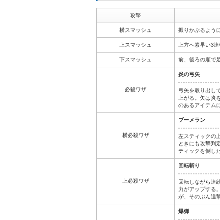
攻撃
横スマッシュ
振りかぶるよう
上スマッシュ
上方へ素早い3
下スマッシュ
前、後ろの順で
炎の弓矢
必殺ワザ
弓矢を取り出し
上がる。矢は炎
のあるアイテム
ブーメラン
横必殺ワザ
左スティックの
ときにも攻撃判
ティックを倒し
回転斬り
上必殺ワザ
回転しながら連
力がアップする
が、そのぶん追
爆弾