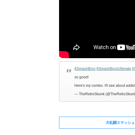
#SmashBros
#SmashBrosUltimate
#
so good!
Here's my combo. I'll see about addin
— TheRetroSkunk (@TheRetroSkun
大乱闘スマッシュ