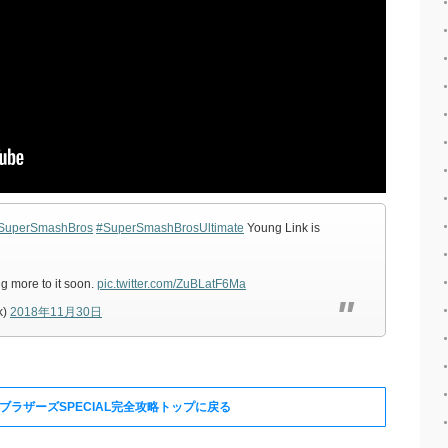
SuperSmashBros
#SuperSmashBrosUltimate
Young Link is
g more to it soon.
pic.twitter.com/ZuBLatF6Ma
k)
2018年11月30日
ブラザーズSPECIAL完全攻略トップに戻る