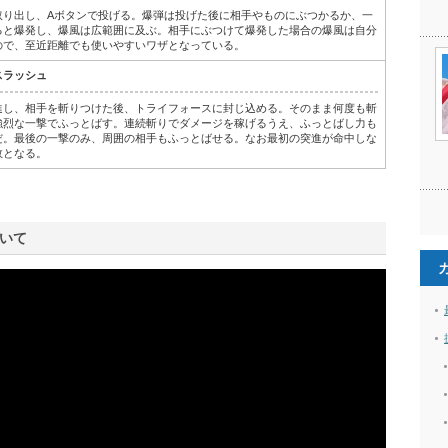
取り出し、Aボタンで投げる。爆弾は投げた後に相手やものにぶつかるか、一
ると爆発し、爆風は広範囲に及ぶ。相手にぶつけて爆発した場合の爆風は自分
ので、至近距離でも使いやすいワザとなっている。
スラッシュ
進し、相手を斬りつけた後、トライフォースに封じ込める。そのまま何度も斬
強烈な一撃でふっとばす。連続斬りでダメージを稼げるうえ、ふっとばし力も
だ。最後の一撃のみ、周囲の相手もふっとばせる。なお最初の突進が命中しな
敗となる。
いて