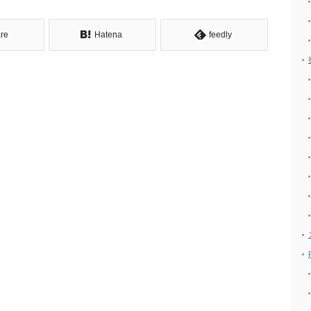
re
Hatena
feedly