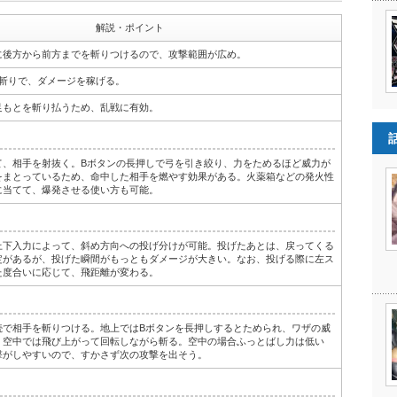
解説・ポイント
に後方から前方までを斬りつけるので、攻撃範囲が広め。
連斬りで、ダメージを稼げる。
足もとを斬り払うため、乱戦に有効。
て、相手を射抜く。Bボタンの長押しで弓を引き絞り、力をためるほど威力が
をまとっているため、命中した相手を燃やす効果がある。火薬箱などの発火性
に当てて、爆発させる使い方も可能。
上下入力によって、斜め方向への投げ分けが可能。投げたあとは、戻ってくる
定があるが、投げた瞬間がもっともダメージが大きい。なお、投げる際に左ス
た度合いに応じて、飛距離が変わる。
続で相手を斬りつける。地上ではBボタンを長押しするとためられ、ワザの威
。空中では飛び上がって回転しながら斬る。空中の場合ふっとばし力は低い
撃がしやすいので、すかさず次の攻撃を出そう。