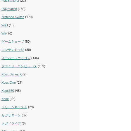
PlayStation2
(228)
Playstation
(160)
Nintendo Switch
(170)
WiiU
(16)
Wii
(70)
ゲームキューブ
(50)
ニンテンドウ64
(30)
スーパーファミコン
(146)
ファミリーコンピュータ
(109)
Xbox Series X
(2)
Xbox One
(27)
Xbox360
(48)
Xbox
(16)
ドリームキャスト
(29)
セガサターン
(32)
メガドライブ
(8)