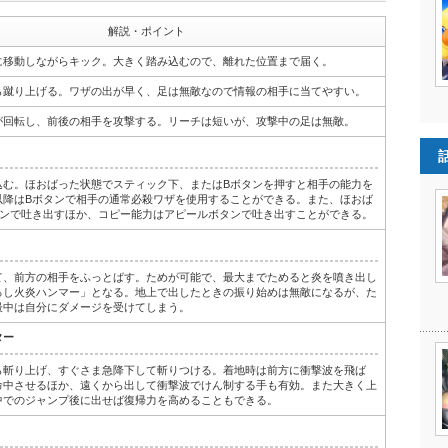
解説・ポイント
に移動しながらキック。大きく踏み込むので、離れた位置まで届く。
ら蹴り上げる。ワザの出が早く、足は無敵なので情報の相手に当てやすい。
が回転し、前後の相手を攻撃する。リーチは短いが、攻撃中の足は無敵。
込む。ほおばった状態でスティック下、またはBボタンを押すと相手の能力を
以降はBボタンで相手の通常必殺ワザを使用することができる。また、ほおば
タンで吐き出すほか、コピー能力はアピールボタンで吐き出すことができる。
て、前方の相手をふっとばす。ためが可能で、最大までためると炎を噴き出し
ろし火炎ハンマー」となる。地上で出したときの振り始めは無敵になるが、た
最中は自分にダメージを受けてしまう。
ター
ら斬り上げ、すぐさま急降下して斬りつける。着地時は前方に衝撃波を飛ば
命中させるほか、遠くから出して衝撃波でけん制する手も有効。また大きく上
中でのジャンプ後に出せば復帰力を高めることもできる。