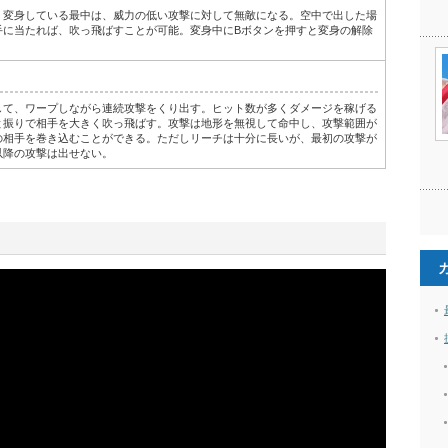
。変身している最中は、威力の低い攻撃に対して無敵になる。空中で出した場
手に当たれば、吹っ飛ばすことが可能。変身中にBボタンを押すと変身の解除
して、ワープしながら連続攻撃をくり出す。ヒット数が多くダメージを稼げる
と振りで相手を大きく吹っ飛ばす。攻撃は地形を無視して命中し、攻撃範囲が
の相手を巻き込むことができる。ただしリーチは十分に長いが、最初の攻撃が
以降の攻撃は出せない。