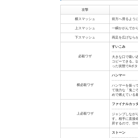
攻撃
横スマッシュ
前方へ滑るよう
上スマッシュ
一瞬かがんでか
下スマッシュ
両足を広げなら
すいこみ
必殺ワザ
大きな口で吸い
コピーできる。
った状態でAボ
ハンマー
横必殺ワザ
ハンマーを振っ
て強力な「鬼ご
めで燃えている
ファイナルカッ
上必殺ワザ
ジャンプしなが
す。相手に直接
昇するので、空
ストーン