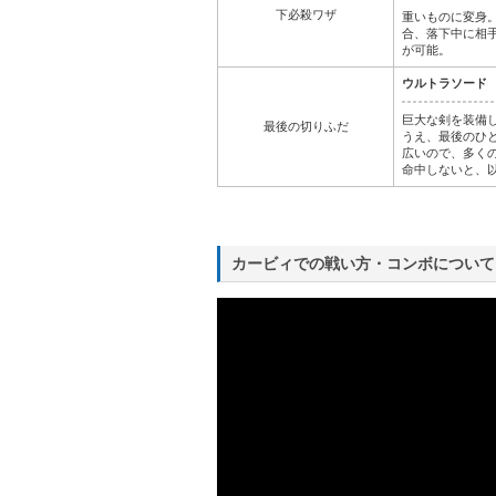
下必殺ワザ
重いものに変身
合、落下中に相
が可能。
ウルトラソード
巨大な剣を装備
最後の切りふだ
うえ、最後のひ
広いので、多く
命中しないと、
カービィでの戦い方・コンボについて