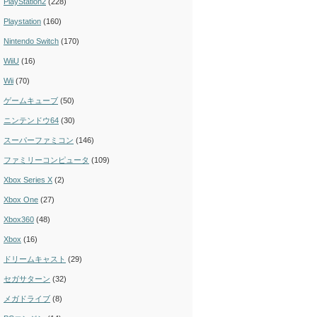
PlayStation2
(228)
Playstation
(160)
Nintendo Switch
(170)
WiiU
(16)
Wii
(70)
ゲームキューブ
(50)
ニンテンドウ64
(30)
スーパーファミコン
(146)
ファミリーコンピュータ
(109)
Xbox Series X
(2)
Xbox One
(27)
Xbox360
(48)
Xbox
(16)
ドリームキャスト
(29)
セガサターン
(32)
メガドライブ
(8)