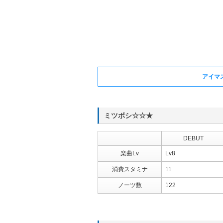
アイマ
ミツボシ☆☆★
DEBUT
楽曲Lv
Lv8
消費スタミナ
11
ノーツ数
122