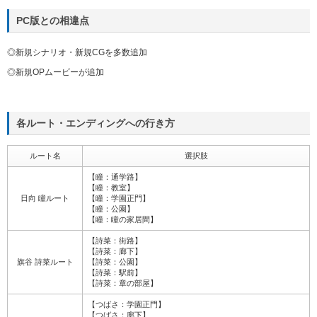
PC版との相違点
◎新規シナリオ・新規CGを多数追加
◎新規OPムービーが追加
各ルート・エンディングへの行き方
ルート名
選択肢
【瞳：通学路】
【瞳：教室】
日向 瞳ルート
【瞳：学園正門】
【瞳：公園】
【瞳：瞳の家居間】
【詩菜：街路】
【詩菜：廊下】
旗谷 詩菜ルート
【詩菜：公園】
【詩菜：駅前】
【詩菜：章の部屋】
【つばさ：学園正門】
【つばさ：廊下】