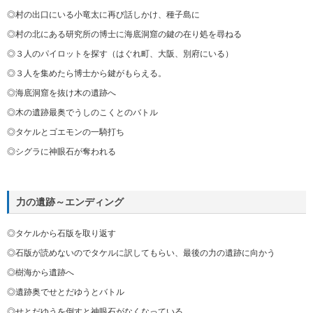
◎村の出口にいる小竜太に再び話しかけ、種子島に
◎村の北にある研究所の博士に海底洞窟の鍵の在り処を尋ねる
◎３人のパイロットを探す（はぐれ町、大阪、別府にいる）
◎３人を集めたら博士から鍵がもらえる。
◎海底洞窟を抜け木の遺跡へ
◎木の遺跡最奥でうしのこくとのバトル
◎タケルとゴエモンの一騎打ち
◎シグラに神眼石が奪われる
力の遺跡～エンディング
◎タケルから石版を取り返す
◎石版が読めないのでタケルに訳してもらい、最後の力の遺跡に向かう
◎樹海から遺跡へ
◎遺跡奥でせとだゆうとバトル
◎せとだゆうを倒すと神眼石がなくなっている