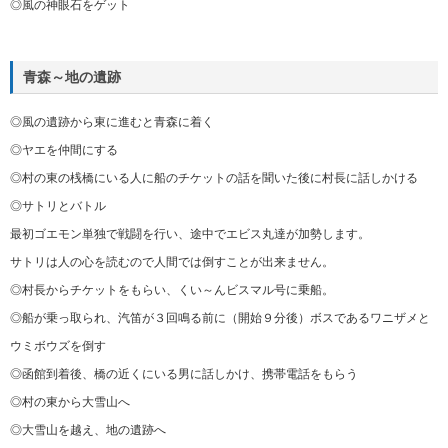
◎風の神眼石をゲット
青森～地の遺跡
◎風の遺跡から東に進むと青森に着く
◎ヤエを仲間にする
◎村の東の桟橋にいる人に船のチケットの話を聞いた後に村長に話しかける
◎サトリとバトル
最初ゴエモン単独で戦闘を行い、途中でエビス丸達が加勢します。
サトリは人の心を読むので人間では倒すことが出来ません。
◎村長からチケットをもらい、くい～んビスマル号に乗船。
◎船が乗っ取られ、汽笛が３回鳴る前に（開始９分後）ボスであるワニザメと
ウミボウズを倒す
◎函館到着後、橋の近くにいる男に話しかけ、携帯電話をもらう
◎村の東から大雪山へ
◎大雪山を越え、地の遺跡へ