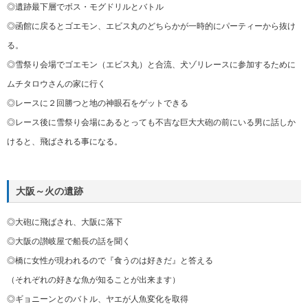
◎遺跡最下層でボス・モグドリルとバトル
◎函館に戻るとゴエモン、エビス丸のどちらかが一時的にパーティーから抜け
る。
◎雪祭り会場でゴエモン（エビス丸）と合流、犬ゾリレースに参加するために
ムチタロウさんの家に行く
◎レースに２回勝つと地の神眼石をゲットできる
◎レース後に雪祭り会場にあるとっても不吉な巨大大砲の前にいる男に話しか
けると、飛ばされる事になる。
大阪～火の遺跡
◎大砲に飛ばされ、大阪に落下
◎大阪の讃岐屋で船長の話を聞く
◎橋に女性が現われるので『食うのは好きだ』と答える
（それぞれの好きな魚が知ることが出来ます）
◎ギョニーンとのバトル、ヤエが人魚変化を取得