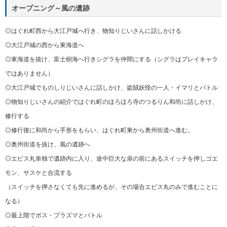
オープニング～風の遺跡
◎はぐれ町西から大江戸城へ行き、物知りじいさんに話しかける
◎大江戸城の西から東海道へ
◎東海道を抜け、富士樹海へ行きシグラを仲間にする（シグラはプレイキャラ
ではありません）
◎大江戸城でものしりじいさんに話しかけ、盗賊妖怪の一人・イマリとバトル
◎物知りじいさんの紹介ではぐれ町のほろほろ寺のつるりん和尚に話しかけ、
修行する
◎修行後に和尚から手形をもらい、はぐれ町東から奥州街道へ進む。
◎奥州街道を抜け、風の遺跡へ
◎エビス丸単独で遺跡内に入り、途中巨大な扉の前にあるスイッチを押しゴエ
モン、サスケと合流する
（スイッチを押さなくても先に進めるが、その場合エビス丸のみで進むことに
なる）
◎最上階でボス・プラズマとバトル