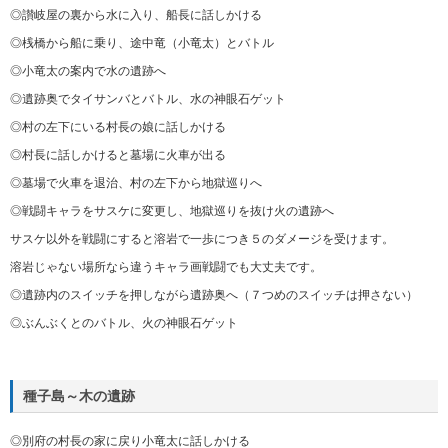
◎讃岐屋の裏から水に入り、船長に話しかける
◎桟橋から船に乗り、途中竜（小竜太）とバトル
◎小竜太の案内で水の遺跡へ
◎遺跡奥でタイサンバとバトル、水の神眼石ゲット
◎村の左下にいる村長の娘に話しかける
◎村長に話しかけると墓場に火車が出る
◎墓場で火車を退治、村の左下から地獄巡りへ
◎戦闘キャラをサスケに変更し、地獄巡りを抜け火の遺跡へ
サスケ以外を戦闘にすると溶岩で一歩につき５のダメージを受けます。
溶岩じゃない場所なら違うキャラ画戦闘でも大丈夫です。
◎遺跡内のスイッチを押しながら遺跡奥へ（７つめのスイッチは押さない）
◎ぶんぶくとのバトル、火の神眼石ゲット
種子島～木の遺跡
◎別府の村長の家に戻り小竜太に話しかける