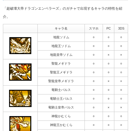
「超破壊大帝ドラゴンエンペラーズ」のガチャで出現するキャラの特性を紹
介。
キャラ名
スマホ
PC
3DS
地龍ソドム
○
○
○
地龍王ソドム
○
○
○
地龍皇帝ソドム
○
×
×
聖龍メギドラ
○
○
○
聖龍王メギドラ
○
○
○
聖龍皇帝メギドラ
○
×
×
竜騎士バルス
○
○
○
竜騎士王バルス
○
○
○
竜騎士皇帝バルス
○
×
×
神龍かむくら
○
○
○
神龍王かむくら
○
○
○