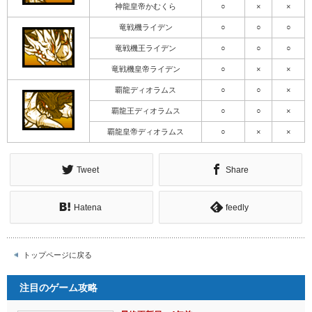
神龍皇帝かむくら
○
×
×
竜戦機ライデン
○
○
○
竜戦機王ライデン
○
○
○
竜戦機皇帝ライデン
○
×
×
覇龍ディオラムス
○
○
×
覇龍王ディオラムス
○
○
×
覇龍皇帝ディオラムス
○
×
×
Tweet
Share
Hatena
feedly
トップページに戻る
注目のゲーム攻略