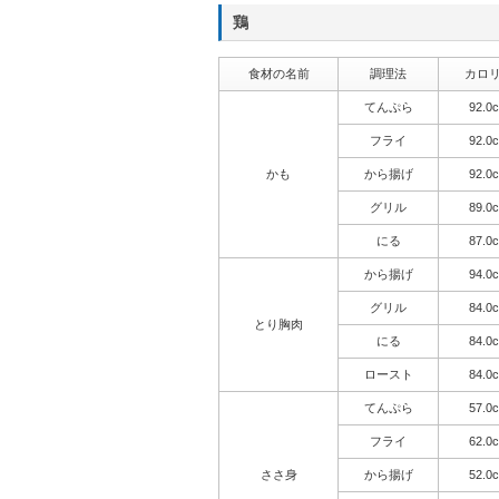
鶏
食材の名前
調理法
カロ
てんぷら
92.0c
フライ
92.0c
かも
から揚げ
92.0c
グリル
89.0c
にる
87.0c
から揚げ
94.0c
グリル
84.0c
とり胸肉
にる
84.0c
ロースト
84.0c
てんぷら
57.0c
フライ
62.0c
ささ身
から揚げ
52.0c