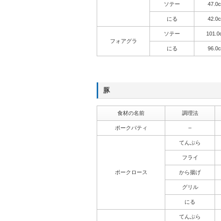
ソテー
47.0c
にる
42.0c
ソテー
101.0
フォアグラ
にる
96.0c
豚
食材の名前
調理法
ポークパティ
–
てんぷら
フライ
ポークロース
から揚げ
グリル
にる
てんぷら