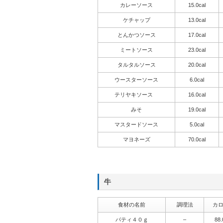
カレーソース
15.0cal
ケチャップ
13.0cal
とんかつソース
17.0cal
ミートソース
23.0cal
タルタルソース
20.0cal
ウースターソース
6.0cal
テリヤキソース
16.0cal
みそ
19.0cal
マスタードソース
5.0cal
マヨネーズ
70.0cal
牛
食材の名前
調理法
カ
パティ４０ｇ
–
88.