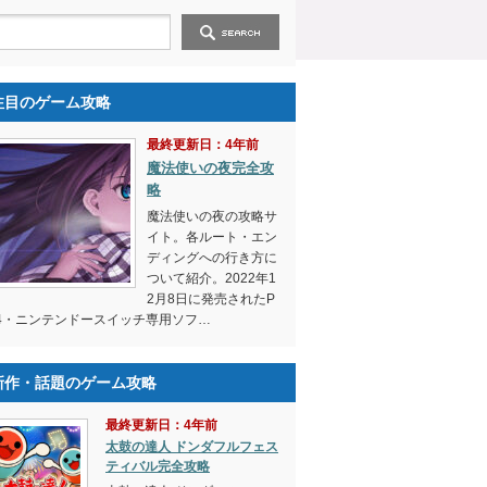
注目のゲーム攻略
最終更新日：4年前
魔法使いの夜完全攻
略
魔法使いの夜の攻略サ
イト。各ルート・エン
ディングへの行き方に
ついて紹介。2022年1
2月8日に発売されたP
4・ニンテンドースイッチ専用ソフ…
新作・話題のゲーム攻略
最終更新日：4年前
太鼓の達人 ドンダフルフェス
ティバル完全攻略