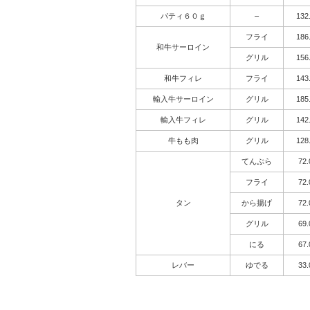
パティ６０ｇ
–
132
フライ
186
和牛サーロイン
グリル
156
和牛フィレ
フライ
143
輸入牛サーロイン
グリル
185
輸入牛フィレ
グリル
142
牛もも肉
グリル
128
てんぷら
72.
フライ
72.
タン
から揚げ
72.
グリル
69.
にる
67.
レバー
ゆでる
33.