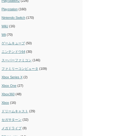
PlayStation2
(228)
Playstation
(160)
Nintendo Switch
(170)
WiiU
(16)
Wii
(70)
ゲームキューブ
(50)
ニンテンドウ64
(30)
スーパーファミコン
(146)
ファミリーコンピュータ
(109)
Xbox Series X
(2)
Xbox One
(27)
Xbox360
(48)
Xbox
(16)
ドリームキャスト
(29)
セガサターン
(32)
メガドライブ
(8)