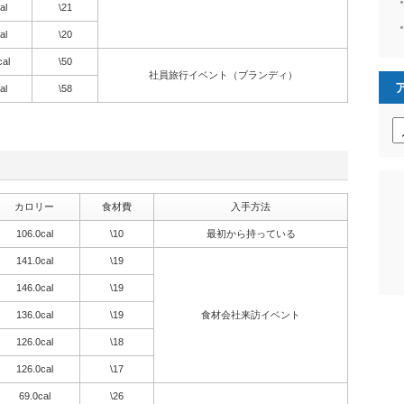
al
\21
al
\20
cal
\50
社員旅行イベント（ブランディ）
al
\58
ア
ー
カ
イ
ブ
カロリー
食材費
入手方法
106.0cal
\10
最初から持っている
141.0cal
\19
146.0cal
\19
136.0cal
\19
食材会社来訪イベント
126.0cal
\18
126.0cal
\17
69.0cal
\26