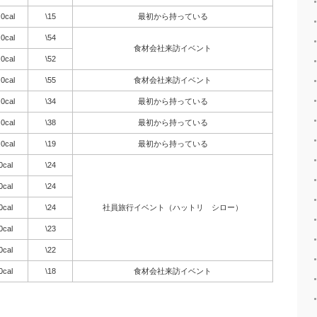
.0cal
\15
最初から持っている
.0cal
\54
食材会社来訪イベント
.0cal
\52
.0cal
\55
食材会社来訪イベント
.0cal
\34
最初から持っている
.0cal
\38
最初から持っている
.0cal
\19
最初から持っている
0cal
\24
0cal
\24
0cal
\24
社員旅行イベント（ハットリ シロー）
0cal
\23
0cal
\22
0cal
\18
食材会社来訪イベント