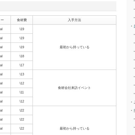
リー
食材費
入手方法
al
\19
al
\19
al
\19
最初から持っている
al
\18
al
\17
al
\13
al
\12
食材会社来訪イベント
al
\11
al
\12
al
\22
al
\22
al
\22
最初から持っている