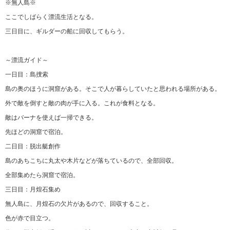
※無人島※
ここでしばらく漂流生活となる。
三日目に、ギルダーの船に回収してもらう。
～漂流ガイド～
一日目：島捜索
島の奥のほうに洞窟がある。そこで人が暮らしていたと思われる場所がある。
外で敵を倒すと敵の肉が手に入る。これが食料となる。
敵はバーナを使えば一掃できる。
先ほどの洞窟で宿泊。
二日目：脱出艇創作
島のあちこちに丸太や木片などが落ちているので、全部回収。
全部集めたら洞窟で宿泊。
三日目：月煌石集め
無人島に、月煌石の欠片があるので、回収すること。
色が赤で目立つ。