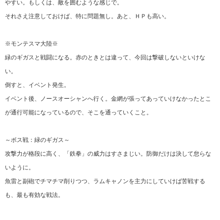
やすい。もしくは、敵を囲むような感じで。
それさえ注意しておけば、特に問題無し。あと、ＨＰも高い。
※モンテスマ大陸※
緑のギガスと戦闘になる。赤のときとは違って、今回は撃破しないといけな
い。
倒すと、イベント発生。
イベント後、ノースオーシャンへ行く。金網が張ってあっていけなかったとこ
が通行可能になっているので、そこを通っていくこと。
～ボス戦：緑のギガス～
攻撃力が格段に高く、「鉄拳」の威力はすさまじい。防御だけは決して怠らな
いように。
魚雷と副砲でチマチマ削りつつ、ラムキャノンを主力にしていけば苦戦する
も、最も有効な戦法。