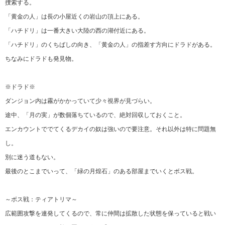
捜索する。
「黄金の人」は長の小屋近くの岩山の頂上にある。
「ハチドリ」は一番大きい大陸の西の湖付近にある。
「ハチドリ」のくちばしの向き、「黄金の人」の指差す方向にドラドがある。
ちなみにドラドも発見物。
※ドラド※
ダンジョン内は霧がかかっていて少々視界が見づらい。
途中、「月の実」が数個落ちているので、絶対回収しておくこと。
エンカウントででてくるデカイの奴は強いので要注意。それ以外は特に問題無
し。
別に迷う道もない。
最後のとこまでいって、「緑の月煌石」のある部屋までいくとボス戦。
～ボス戦：ティアトリマ～
広範囲攻撃を連発してくるので、常に仲間は拡散した状態を保っていると戦い