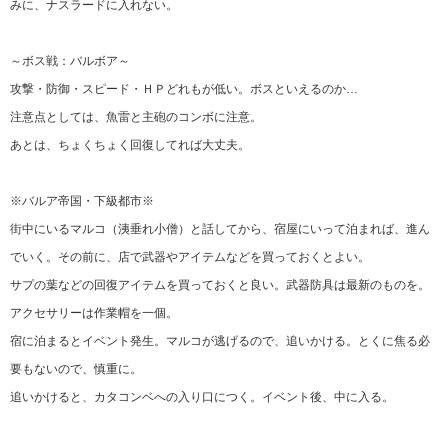
みに、ナスラードに入れない。
～ボス戦：バルボア～
攻撃・防御・スピード・ＨＰどれもが低い。ボスといえるのか…
注意点としては、魚雷と主砲のコンボに注意。
あとは、ちょくちょく回復してれば大丈夫。
※バルア帝国・下級都市※
街中にいるマルコ（洟垂れ小僧）と話してから、宿屋にいって泊まれば、進ん
でいく。その前に、店で武器やアイテムなどを買っておくとよい。
サプの葉などの回復アイテムを買っておくと良い。武器防具は最新のものを。
アクセサリーは作業帽を一個。
宿に泊まるとイベント発生。マルコが逃げるので、追いかける。とくに焦る必
要もないので、慎重に。
追いかけると、カタコンベへの入り口につく。イベント後、中に入る。