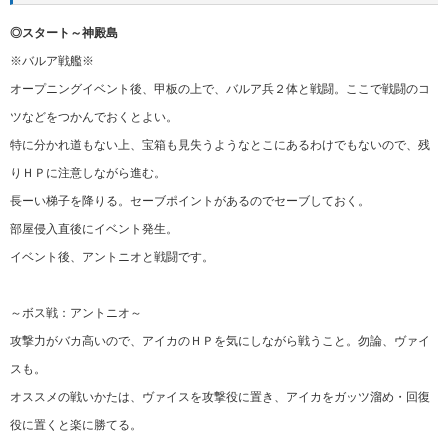
◎スタート～神殿島
※バルア戦艦※
オープニングイベント後、甲板の上で、バルア兵２体と戦闘。ここで戦闘のコ
ツなどをつかんでおくとよい。
特に分かれ道もない上、宝箱も見失うようなとこにあるわけでもないので、残
りＨＰに注意しながら進む。
長ーい梯子を降りる。セーブポイントがあるのでセーブしておく。
部屋侵入直後にイベント発生。
イベント後、アントニオと戦闘です。
～ボス戦：アントニオ～
攻撃力がバカ高いので、アイカのＨＰを気にしながら戦うこと。勿論、ヴァイ
スも。
オススメの戦いかたは、ヴァイスを攻撃役に置き、アイカをガッツ溜め・回復
役に置くと楽に勝てる。