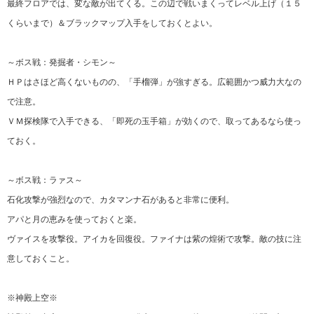
最終フロアでは、変な敵が出てくる。この辺で戦いまくってレベル上げ（１５
くらいまで）＆ブラックマップ入手をしておくとよい。
～ボス戦：発掘者・シモン～
ＨＰはさほど高くないものの、「手榴弾」が強すぎる。広範囲かつ威力大なの
で注意。
ＶＭ探検隊で入手できる、「即死の玉手箱」が効くので、取ってあるなら使っ
ておく。
～ボス戦：ラァス～
石化攻撃が強烈なので、カタマンナ石があると非常に便利。
アパと月の恵みを使っておくと楽。
ヴァイスを攻撃役。アイカを回復役。ファイナは紫の煌術で攻撃。敵の技に注
意しておくこと。
※神殿上空※