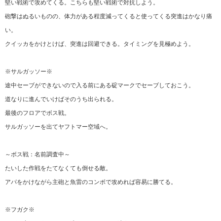
堅い戦術で攻めてくる。こちらも堅い戦術で対抗しよう。
砲撃はぬるいものの、体力がある程度減ってくると使ってくる突進はかなり痛
い。
クイッカをかけとけば、突進は回避できる。タイミングを見極めよう。
※サルガッソー※
途中セーブができないので入る前にある碇マークでセーブしておこう。
道なりに進んでいけばそのうち出られる。
最後のフロアでボス戦。
サルガッソーを出てヤフトマー空域へ。
～ボス戦：名前調査中～
たいした作戦をたてなくても倒せる敵。
アパをかけながら主砲と魚雷のコンボで攻めれば容易に勝てる。
※フガク※