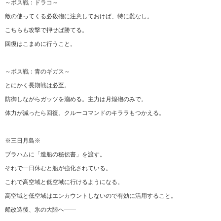
～ボス戦：ドラコ～
敵の使ってくる必殺砲に注意しておけば、特に難なし。
こちらも攻撃で押せば勝てる。
回復はこまめに行うこと。
～ボス戦：青のギガス～
とにかく長期戦は必至。
防御しながらガッツを溜める。主力は月煌砲のみで。
体力が減ったら回復。クルーコマンドのキララもつかえる。
※三日月島※
ブラハムに「造船の秘伝書」を渡す。
それで一日休むと船が強化されている。
これで高空域と低空域に行けるようになる。
高空域と低空域はエンカウントしないので有効に活用すること。
船改造後、氷の大陸へ――