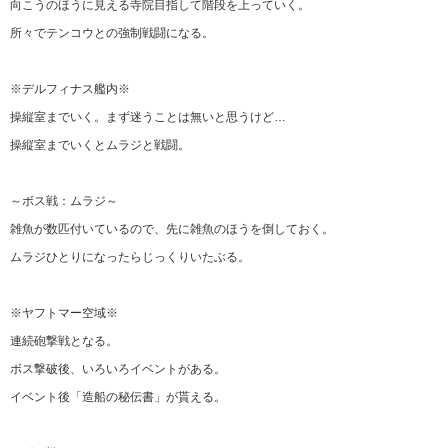
向こうのほうに見える寺院目指して階段を上っていく。
所々でテンコウとの強制戦闘になる。
※デルフィナス艦内※
操縦室までいく。まず迷うことは無いと思うけど…
操縦室までいくとムラジと戦闘。
～ボス戦：ムラジ～
雑魚が数匹付いているので、先に雑魚のほうを倒しておく。
ムラジひとりになったらじっくりいたぶる。
※ヤフトマー空域※
連続砲撃戦となる。
ボス撃破後、いろいろイベントがある。
イベント後「造船の秘伝書」が貰える。