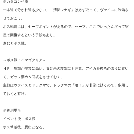
※カタコンベ※
一本道で分かれ道も少ない。「清掃ツナギ」は必ず取って、ヴァイスに装備さ
せておこう。
ボス戦前には、セーブポイントがあるので、セーブ。ここでいったん戻って宿
屋で回復するという手段もあり。
進むとボス戦。
～ボス戦：イマゴタリア～
ＨＰ・攻撃が非常に高い。毒効果の攻撃にも注意。アイカを後ろのほうに置い
て、ガッツ溜め＆回復をさせておく。
主戦はヴァイスとドラクマで、ドラクマの「噴！」が非常に効くので、多用し
ておくと有利。
※処刑場※
イベント後、ボス戦。
ボス撃破後、脱出となる。