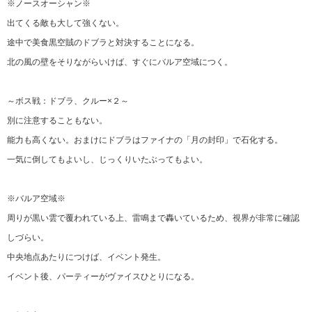
※ノースオーシャン※
出てくる敵も大して強くない。
途中で美食黒空賊のドブラと対決することになる。
北の風の壁をそりながらいけば、すぐにバルア空域につく。
～ボス戦：ドブラ、クルー×２～
別に注意することもない。
能力も高くない。おまけにドブラはファイナの「月の封印」で石化する。
一気に倒してもよいし、じっくりいたぶってもよい。
※バルア空域※
周りが黒い雲で覆われている上、雷鳴まで轟いているため、視界が非常に確認
しづらい。
中央地点あたりにつけば、イベント発生。
イベント後、パーティーがヴァイスひとりになる。