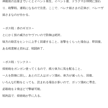
神殿前の台座までいくとイベント発生。イベント後、ドラクマが仲間に加わ
り、砲撃戦。連戦になるので注意。ここで、ベレナ姐さまの正体が、ベレーザ
姐さまなのが分かる。
～ボス戦：赤のギガス～
とにかく技の威力がヤヴァいので防御は絶対。
味方の助言をヒントに上手く回避すること。攻撃をくらった場合は、即回復。
ある程度耐え切れば、戦闘終了。
～ボス戦：リンクス～
煌術砲をガンガン使ってくるので、残り体力に気を配ること。
一人を防御に回し。あとの三人はガッツ溜め。体力が減ったら、回復。
いろんな行動をとっても、読まれる場合が多いので、ガッツ溜めに専念。
必殺砲を２発ほどで撃破可能。
戦利品で、煌術砲が手に入る。