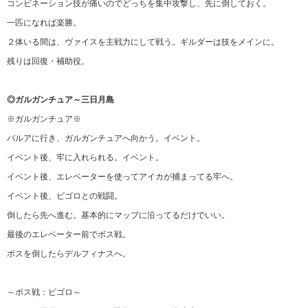
コンビネーション技が痛いのでどっちを集中攻撃し、先に倒しておく。
一匹になれば楽勝。
２体いる間は、ヴァイスを主戦力にして戦う。ギルダーは技をメインに。
残りは回復・補助役。
◎ガルガンチュア～三日月島
※ガルガンチュア※
バルアに行き、ガルガンチュアへ向かう。イベント。
イベント後、牢に入れられる。イベント。
イベント後、エレベーターを使ってアイカが捕まってる牢へ。
イベント後、ビゴロとの戦闘。
倒したら先へ進む。基本的にマップに沿ってるだけでいい。
最後のエレベーター前でボス戦。
ボスを倒したらデルフィナスへ。
～ボス戦：ビゴロ～