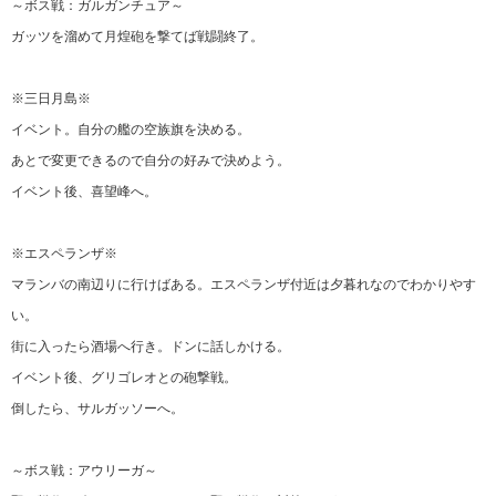
～ボス戦：ガルガンチュア～
ガッツを溜めて月煌砲を撃てば戦闘終了。
※三日月島※
イベント。自分の艦の空族旗を決める。
あとで変更できるので自分の好みで決めよう。
イベント後、喜望峰へ。
※エスペランザ※
マランバの南辺りに行けばある。エスペランザ付近は夕暮れなのでわかりやす
い。
街に入ったら酒場へ行き。ドンに話しかける。
イベント後、グリゴレオとの砲撃戦。
倒したら、サルガッソーへ。
～ボス戦：アウリーガ～