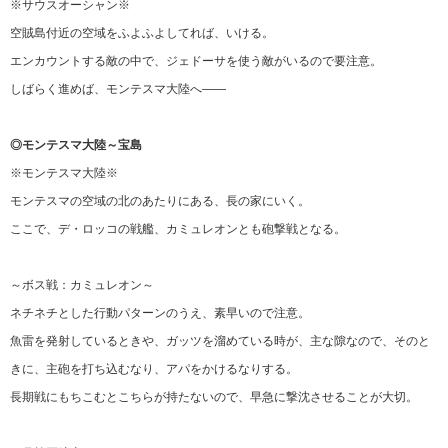
※サウスオーシャン※
空賊島付近の空域をふよふよしてれば、いける。
エンカウントする敵の中で、ジェドーサを使う敵がいるので要注意。
しばらく進めば、モンテスマ大陸へ――
◎モンテスマ大陸～宝島
※モンテスマ大陸※
モンテスマの空域の北のあたりにある、長の家にいく。
ここで、デ・ロッコの戦艦、カミュレオンとも砲撃戦となる。
～ボス戦：カミュレオン～
ネチネチとした行動パターンのうえ、素早いので注意。
魚雷を発射しているときや、ガッツを溜めている時が、主な隙なので、そのと
きに、主砲を打ち込むなり、アパをかけるなりする。
長期戦にもちこむとこちらが持たないので、早急に撃沈させることが大切。