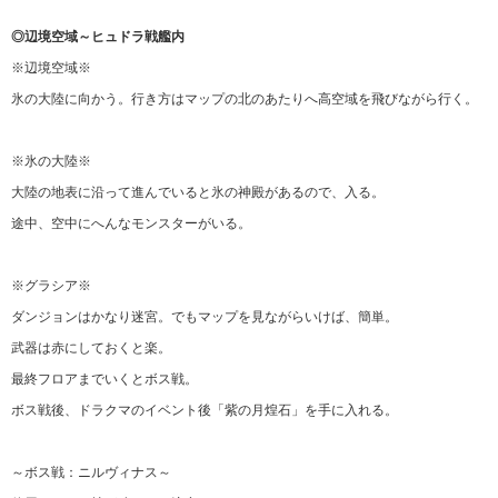
◎辺境空域～ヒュドラ戦艦内
※辺境空域※
氷の大陸に向かう。行き方はマップの北のあたりへ高空域を飛びながら行く。
※氷の大陸※
大陸の地表に沿って進んでいると氷の神殿があるので、入る。
途中、空中にへんなモンスターがいる。
※グラシア※
ダンジョンはかなり迷宮。でもマップを見ながらいけば、簡単。
武器は赤にしておくと楽。
最終フロアまでいくとボス戦。
ボス戦後、ドラクマのイベント後「紫の月煌石」を手に入れる。
～ボス戦：ニルヴィナス～