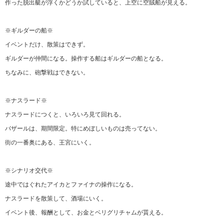
作った脱出艇が浮くかどうか試していると、上空に空賊船が見える。
※ギルダーの船※
イベントだけ、散策はできず。
ギルダーが仲間になる。操作する船はギルダーの船となる。
ちなみに、砲撃戦はできない。
※ナスラード※
ナスラードにつくと、いろいろ見て回れる。
バザールは、期間限定。特にめぼしいものは売ってない。
街の一番奥にある、王宮にいく。
※シナリオ交代※
途中ではぐれたアイカとファイナの操作になる。
ナスラードを散策して、酒場にいく。
イベント後、報酬として、お金とベリグリチャムが貰える。