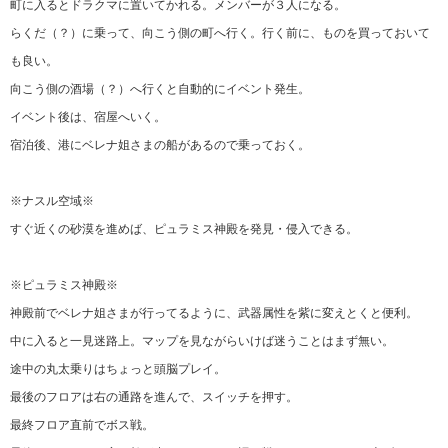
町に入るとドラクマに置いてかれる。メンバーが３人になる。
らくだ（？）に乗って、向こう側の町へ行く。行く前に、ものを買っておいて
も良い。
向こう側の酒場（？）へ行くと自動的にイベント発生。
イベント後は、宿屋へいく。
宿泊後、港にベレナ姐さまの船があるので乗っておく。
※ナスル空域※
すぐ近くの砂漠を進めば、ピュラミス神殿を発見・侵入できる。
※ピュラミス神殿※
神殿前でベレナ姐さまが行ってるように、武器属性を紫に変えとくと便利。
中に入ると一見迷路上。マップを見ながらいけば迷うことはまず無い。
途中の丸太乗りはちょっと頭脳プレイ。
最後のフロアは右の通路を進んで、スイッチを押す。
最終フロア直前でボス戦。