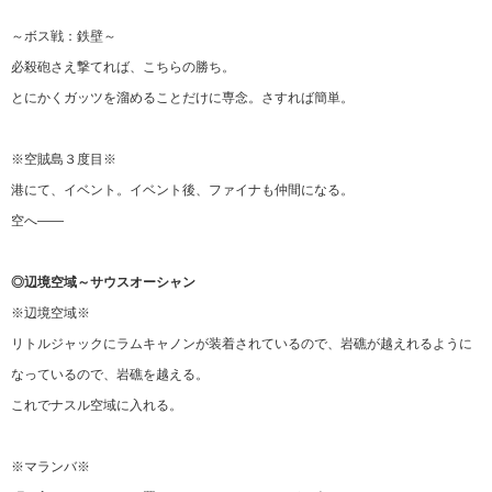
～ボス戦：鉄壁～
必殺砲さえ撃てれば、こちらの勝ち。
とにかくガッツを溜めることだけに専念。さすれば簡単。
※空賊島３度目※
港にて、イベント。イベント後、ファイナも仲間になる。
空へ――
◎辺境空域～サウスオーシャン
※辺境空域※
リトルジャックにラムキャノンが装着されているので、岩礁が越えれるように
なっているので、岩礁を越える。
これでナスル空域に入れる。
※マランバ※