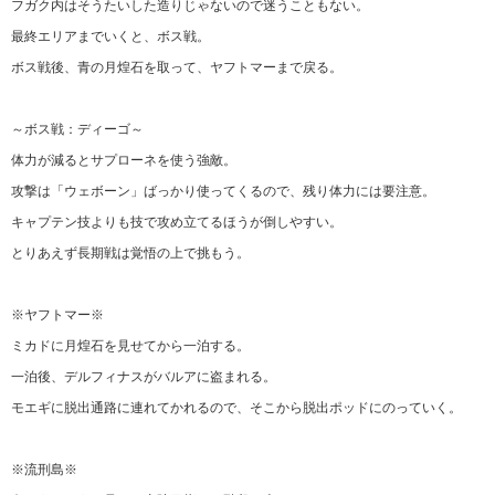
フガク内はそうたいした造りじゃないので迷うこともない。
最終エリアまでいくと、ボス戦。
ボス戦後、青の月煌石を取って、ヤフトマーまで戻る。
～ボス戦：ディーゴ～
体力が減るとサプローネを使う強敵。
攻撃は「ウェボーン」ばっかり使ってくるので、残り体力には要注意。
キャプテン技よりも技で攻め立てるほうが倒しやすい。
とりあえず長期戦は覚悟の上で挑もう。
※ヤフトマー※
ミカドに月煌石を見せてから一泊する。
一泊後、デルフィナスがバルアに盗まれる。
モエギに脱出通路に連れてかれるので、そこから脱出ポッドにのっていく。
※流刑島※