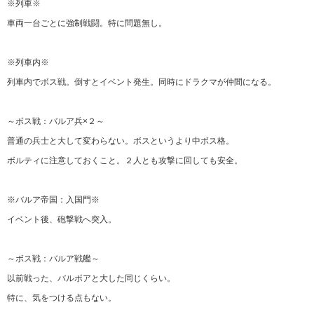
※列車※
車両一台ごとに強制戦闘。特に問題無し。
※列車内※
列車内でボス戦。倒すとイベント発生。同時にドラクマが仲間になる。
～ボス戦：バルア兵×２～
普通の兵士と大して変わらない。ボスというより中ボス格。
ボルティに注意しておくこと。２人とも攻撃に回しても安全。
※バルア帝国：入国門※
イベント後、砲撃戦へ突入。
～ボス戦：バルア戦艦～
以前戦った、バルボアと大した同じくらい。
特に、気をつける点もない。