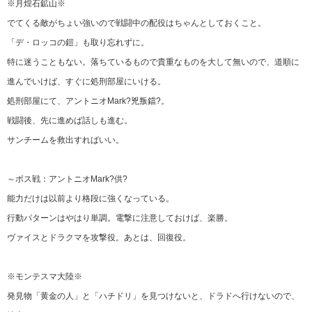
※月煌石鉱山※
でてくる敵がちょい強いので戦闘中の配役はちゃんとしておくこと。
「デ・ロッコの鎧」も取り忘れずに。
特に迷うこともない。落ちているもので貴重なものを大して無いので、道順に
進んでいけば、すぐに処刑部屋にいける。
処刑部屋にて、アントニオMark?兇叛鐺?。
戦闘後、先に進めば話しも進む。
サンチームを救出すればいい。
～ボス戦：アントニオMark?供?
能力だけは以前より格段に強くなっている。
行動パターンはやはり単調。電撃に注意しておけば、楽勝。
ヴァイスとドラクマを攻撃役。あとは、回復役。
※モンテスマ大陸※
発見物「黄金の人」と「ハチドリ」を見つけないと、ドラドへ行けないので、