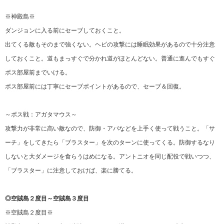
※神殿島※
ダンジョンに入る前にセーブしておくこと。
出てくる敵もそのまで強くない。ヘビの攻撃には睡眠効果があるので十分注意
しておくこと。道もまっすぐで分かれ道がほとんどない。普通に進んでもすぐ
ボス部屋前までいける。
ボス部屋前には丁寧にセーブポイントがあるので、セーブ＆回復。
～ボス戦：アガタマウス～
攻撃力が非常に高い敵なので、防御・アパなどを上手く使って戦うこと。「サ
ーチ」をしてきたら「ブラスター」を次のターンに使ってくる。防御するなり
しないと大ダメージを食らうはめになる。アントニオを同じ配役で戦いつつ、
「ブラスター」に注意しておけば、楽に勝てる。
◎空賊島２度目～空賊島３度目
※空賊島２度目※