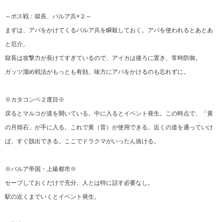
～ボス戦：獄長、バルア兵×２～
まずは、アパをかけてくるバルア兵を瞬殺しておく。アパを使われるとあとあ
と厄介。
獄長は攻撃力が長けてすぎているので、アイカは後ろに置き、常時防御。
ガッツ溜め戦法がもっとも有効。味方にアパをかけるのも忘れずに。
※カタコンベ２度目※
戻るとマルコが道を開いている。中に入るとイベント発生。この時点で、「黄
の月煌石」が手に入る。これで黄（雷）が使用できる。近くの道を通っていけ
ば、すぐ脱出できる。ここでドラクマがいったん抜ける。
※バルア帝国・上級都市※
セーブしておくだけで充分。人とは特に話す必要なし。
駅の近くまでいくとイベント発生。