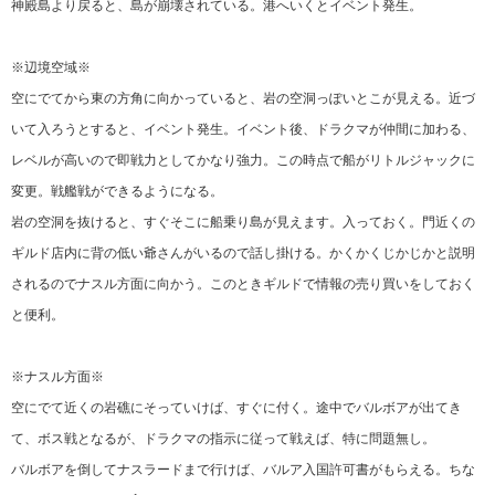
神殿島より戻ると、島が崩壊されている。港へいくとイベント発生。
※辺境空域※
空にでてから東の方角に向かっていると、岩の空洞っぽいとこが見える。近づ
いて入ろうとすると、イベント発生。イベント後、ドラクマが仲間に加わる、
レベルが高いので即戦力としてかなり強力。この時点で船がリトルジャックに
変更。戦艦戦ができるようになる。
岩の空洞を抜けると、すぐそこに船乗り島が見えます。入っておく。門近くの
ギルド店内に背の低い爺さんがいるので話し掛ける。かくかくじかじかと説明
されるのでナスル方面に向かう。このときギルドで情報の売り買いをしておく
と便利。
※ナスル方面※
空にでて近くの岩礁にそっていけば、すぐに付く。途中でバルボアが出てき
て、ボス戦となるが、ドラクマの指示に従って戦えば、特に問題無し。
バルボアを倒してナスラードまで行けば、バルア入国許可書がもらえる。ちな