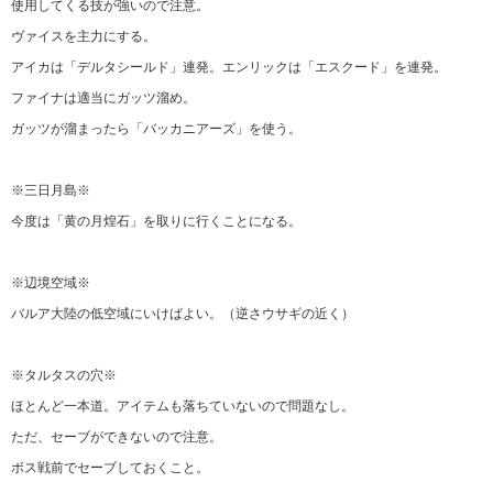
使用してくる技が強いので注意。
ヴァイスを主力にする。
アイカは「デルタシールド」連発。エンリックは「エスクード」を連発。
ファイナは適当にガッツ溜め。
ガッツが溜まったら「バッカニアーズ」を使う。
※三日月島※
今度は「黄の月煌石」を取りに行くことになる。
※辺境空域※
バルア大陸の低空域にいけばよい。（逆さウサギの近く）
※タルタスの穴※
ほとんど一本道。アイテムも落ちていないので問題なし。
ただ、セーブができないので注意。
ボス戦前でセーブしておくこと。