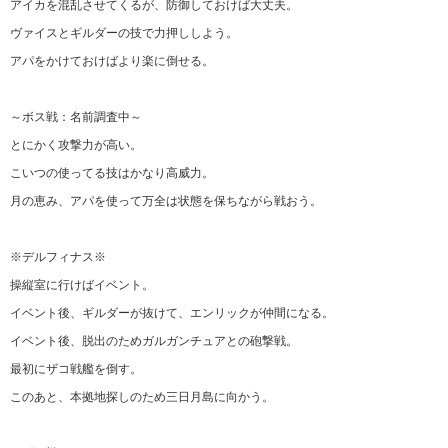
アイカを混乱させてくるが、防御しておけば大丈夫。
ヴァイスとギルダーの技で力押ししよう。
アパをかけておけばより楽に倒せる。
～ボス戦：名前調査中～
とにかく攻撃力が高い。
こいつの使ってる技はかなり高威力。
月の恵み、アパを使って万全は状態を保ちながら戦おう。
※デルフィナス※
操縦室に行けばイベント。
イベント後、ギルダーが抜けて、エンリックが仲間になる。
イベント後、脱出のためガルガンチュアとの砲撃戦。
最初にザコ戦艦を倒す。
このあと、本拠地探しのため三日月島に向かう。