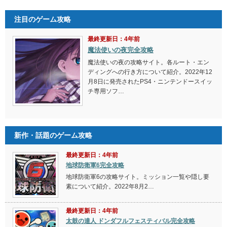
注目のゲーム攻略
最終更新日：4年前
魔法使いの夜完全攻略
魔法使いの夜の攻略サイト。各ルート・エン
ディングへの行き方について紹介。2022年12
月8日に発売されたPS4・ニンテンドースイッ
チ専用ソフ…
新作・話題のゲーム攻略
最終更新日：4年前
地球防衛軍6完全攻略
地球防衛軍6の攻略サイト。ミッション一覧や隠し要
素について紹介。2022年8月2…
最終更新日：4年前
太鼓の達人 ドンダフルフェスティバル完全攻略