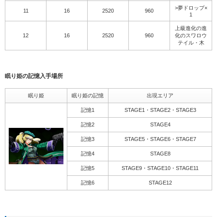
>夢ドロップ×
11
16
2520
960
1
上級進化の進
12
16
2520
960
化のスワロウ
テイル・木
眠り姫の記憶入手場所
眠り姫
眠り姫の記憶
出現エリア
記憶1
STAGE1・STAGE2・STAGE3
記憶2
STAGE4
記憶3
STAGE5・STAGE6・STAGE7
記憶4
STAGE8
記憶5
STAGE9・STAGE10・STAGE11
記憶6
STAGE12