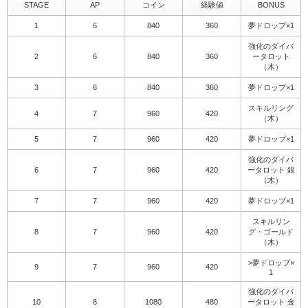
STAGE
AP
コイン
経験値
BONUS
1
6
840
360
夢ドロップ×1
強化のダイバ
2
6
840
360
ータロット
（木）
3
6
840
360
夢ドロップ×1
スキルリング
4
7
960
420
（木）
5
7
960
420
夢ドロップ×1
強化のダイバ
6
7
960
420
ータロット 銀
（木）
7
7
960
420
夢ドロップ×1
スキルリン
8
7
960
420
グ・ゴールド
（木）
>夢ドロップ×
9
7
960
420
1
強化のダイバ
10
8
1080
480
ータロット 金