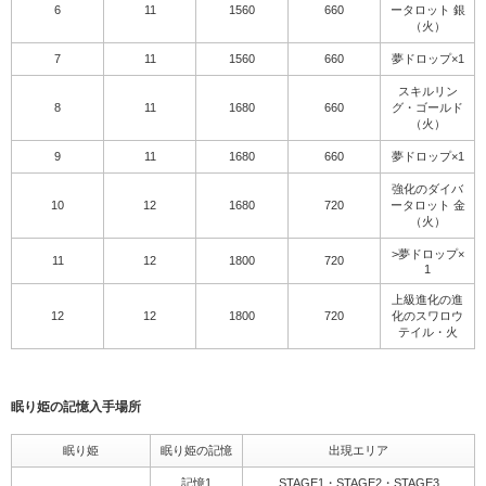
6
11
1560
660
ータロット 銀
（火）
7
11
1560
660
夢ドロップ×1
スキルリン
8
11
1680
660
グ・ゴールド
（火）
9
11
1680
660
夢ドロップ×1
強化のダイバ
10
12
1680
720
ータロット 金
（火）
>夢ドロップ×
11
12
1800
720
1
上級進化の進
12
12
1800
720
化のスワロウ
テイル・火
眠り姫の記憶入手場所
眠り姫
眠り姫の記憶
出現エリア
記憶1
STAGE1・STAGE2・STAGE3