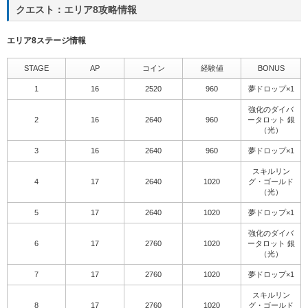
クエスト：エリア8攻略情報
エリア8ステージ情報
STAGE
AP
コイン
経験値
BONUS
1
16
2520
960
夢ドロップ×1
強化のダイバ
2
16
2640
960
ータロット 銀
（光）
3
16
2640
960
夢ドロップ×1
スキルリン
4
17
2640
1020
グ・ゴールド
（光）
5
17
2640
1020
夢ドロップ×1
強化のダイバ
6
17
2760
1020
ータロット 銀
（光）
7
17
2760
1020
夢ドロップ×1
スキルリン
8
17
2760
1020
グ・ゴールド