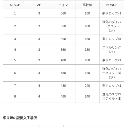
STAGE
AP
コイン
経験値
BONUS
1
3
360
180
夢ドロップ×1
強化のダイバ
2
3
360
180
ータロット
（水）
3
3
360
180
夢ドロップ×1
スキルリング
4
3
360
180
（水）
5
3
480
180
夢ドロップ×1
強化のダイバ
6
3
480
180
ータロット 銀
（水）
7
4
480
240
夢ドロップ×1
進化のスワロ
8
4
480
240
ウテイル・水
眠り姫の記憶入手場所