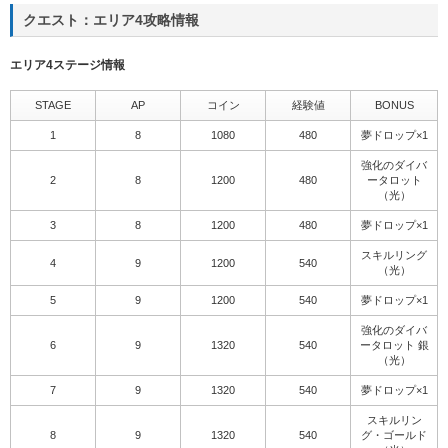
クエスト：エリア4攻略情報
エリア4ステージ情報
STAGE
AP
コイン
経験値
BONUS
1
8
1080
480
夢ドロップ×1
強化のダイバ
2
8
1200
480
ータロット
（光）
3
8
1200
480
夢ドロップ×1
スキルリング
4
9
1200
540
（光）
5
9
1200
540
夢ドロップ×1
強化のダイバ
6
9
1320
540
ータロット 銀
（光）
7
9
1320
540
夢ドロップ×1
スキルリン
8
9
1320
540
グ・ゴールド