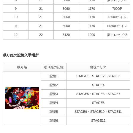
9
21
3060
1170
700DP
10
21
3060
1170
18000コイン
11
21
3060
1170
>18000コイン
12
22
3120
1200
夢ドロップ×2
眠り姫の記憶入手場所
眠り姫
眠り姫の記憶
出現エリア
記憶1
STAGE1・STAGE2・STAGE3
記憶2
STAGE4
記憶3
STAGE5・STAGE6・STAGE7
記憶4
STAGE8
記憶5
STAGE9・STAGE10・STAGE11
記憶6
STAGE12