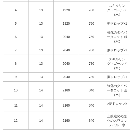
スキルリン
4
13
1920
780
グ・ゴールド
（水）
5
13
1920
780
夢ドロップ×1
強化のダイバ
6
13
2040
780
ータロット 銀
（水）
7
13
2040
780
夢ドロップ×1
スキルリン
8
13
2040
780
グ・ゴールド
（水）
9
13
2040
780
夢ドロップ×1
強化のダイバ
10
14
2160
840
ータロット 金
（水）
>夢ドロップ×
11
14
2160
840
1
上級進化の進
12
14
2160
840
化のスワロウ
テイル・水