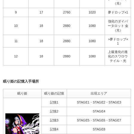
（光）
9
17
2760
1020
夢ドロップ×1
強化のダイバ
10
18
2880
1080
ータロット 金
（光）
>夢ドロップ×
11
18
2880
1080
1
上級進化の進
12
18
2880
1080
化のスワロウ
テイル・光
眠り姫の記憶入手場所
眠り姫
眠り姫の記憶
出現エリア
記憶1
STAGE1・STAGE2・STAGE3
記憶2
STAGE4
記憶3
STAGE5・STAGE6・STAGE7
記憶4
STAGE8