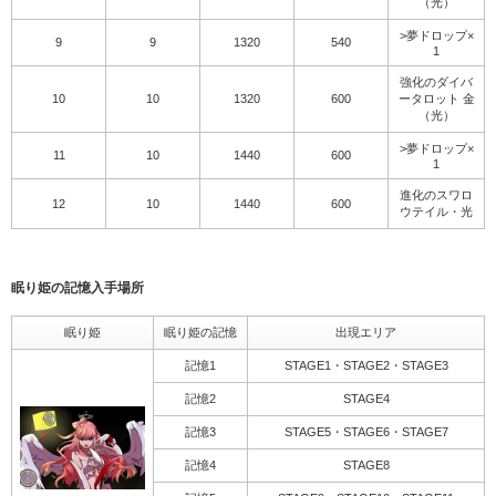
（光）
>夢ドロップ×
9
9
1320
540
1
強化のダイバ
10
10
1320
600
ータロット 金
（光）
>夢ドロップ×
11
10
1440
600
1
進化のスワロ
12
10
1440
600
ウテイル・光
眠り姫の記憶入手場所
眠り姫
眠り姫の記憶
出現エリア
記憶1
STAGE1・STAGE2・STAGE3
記憶2
STAGE4
記憶3
STAGE5・STAGE6・STAGE7
記憶4
STAGE8