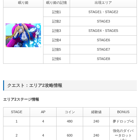
眠り姫
眠り姫の記憶
出現エリア
記憶1
STAGE1・STAGE2
記憶2
STAGE3
記憶3
STAGE4・STAGE5
記憶4
STAGE6
記憶5
STAGE7
記憶6
STAGE8
クエスト：エリア2攻略情報
エリア2ステージ情報
STAGE
AP
コイン
経験値
BONUS
1
4
480
240
夢ドロップ×1
強化のダイバ
2
4
600
240
ータロット