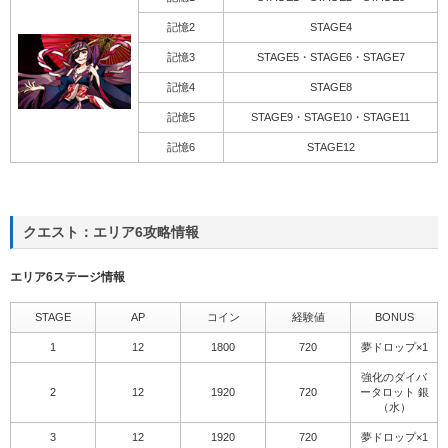
記憶2
STAGE4
記憶3
STAGE5・STAGE6・STAGE7
記憶4
STAGE8
記憶5
STAGE9・STAGE10・STAGE11
記憶6
STAGE12
クエスト：エリア6攻略情報
エリア6ステージ情報
STAGE
AP
コイン
経験値
BONUS
1
12
1800
720
夢ドロップ×1
強化のダイバ
2
12
1920
720
ータロット 銀
（水）
3
12
1920
720
夢ドロップ×1