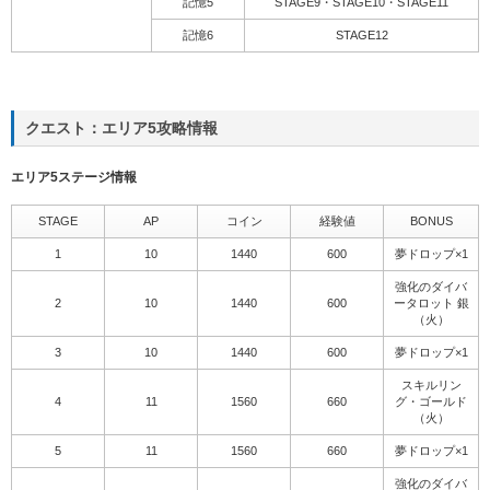
記憶5
STAGE9・STAGE10・STAGE11
記憶6
STAGE12
クエスト：エリア5攻略情報
エリア5ステージ情報
STAGE
AP
コイン
経験値
BONUS
1
10
1440
600
夢ドロップ×1
強化のダイバ
2
10
1440
600
ータロット 銀
（火）
3
10
1440
600
夢ドロップ×1
スキルリン
4
11
1560
660
グ・ゴールド
（火）
5
11
1560
660
夢ドロップ×1
強化のダイバ