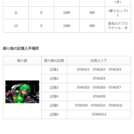
（木）
>夢ドロップ×
11
8
1080
480
1
進化のスワロ
12
8
1080
480
ウテイル・木
眠り姫の記憶入手場所
眠り姫
眠り姫の記憶
出現エリア
記憶1
STAGE1・STAGE2・STAGE3
記憶2
STAGE4
記憶3
STAGE5・STAGE6・STAGE7
記憶4
STAGE8
記憶5
STAGE9・STAGE10・STAGE11
記憶6
STAGE12