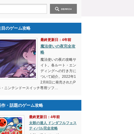
注目のゲーム攻略
最終更新日：4年前
魔法使いの夜完全攻
略
魔法使いの夜の攻略サ
イト。各ルート・エン
ディングへの行き方に
ついて紹介。2022年1
2月8日に発売されたP
4・ニンテンドースイッチ専用ソフ…
新作・話題のゲーム攻略
最終更新日：4年前
太鼓の達人 ドンダフルフェス
ティバル完全攻略