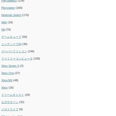
PlayStation2
(228)
Playstation
(160)
Nintendo Switch
(170)
WiiU
(16)
Wii
(70)
ゲームキューブ
(50)
ニンテンドウ64
(30)
スーパーファミコン
(146)
ファミリーコンピュータ
(109)
Xbox Series X
(2)
Xbox One
(27)
Xbox360
(48)
Xbox
(16)
ドリームキャスト
(29)
セガサターン
(32)
メガドライブ
(8)