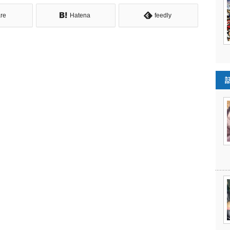
re
Hatena
feedly