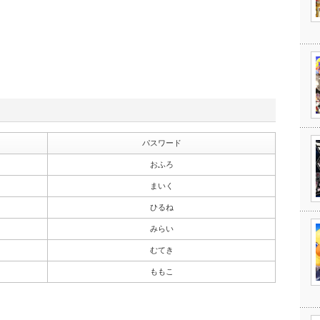
パスワード
おふろ
まいく
ひるね
みらい
むてき
ももこ