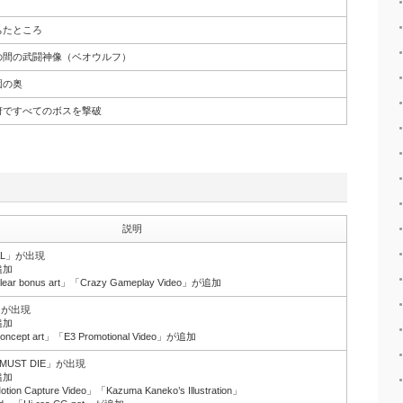
ちたところ
の間の武闘神像（ベオウルフ）
園の奥
府ですべてのボスを撃破
説明
AL」が出現
追加
 bonus art」「Crazy Gameplay Video」が追加
」が出現
追加
pt art」「E3 Promotional Video」が追加
MUST DIE」が出現
追加
 Capture Video」「Kazuma Kaneko’s Illustration」