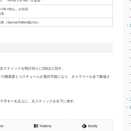
ord」「Hi-res CG net」が追加
 OR HELL」が出現
追加
pecial Edition版のみ）
がら左スティックを時計回りに3回ほど回す。
成功。全ての難易度とコスチュームが選択可能になり、ギャラリーも全て解放さ
がら十字キーを左上に、左スティックを右下に倒す。
re
Hatena
feedly