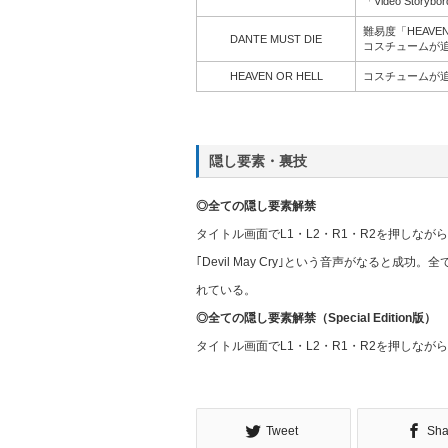
「Video Storyb
難易度「HEAVEN
DANTE MUST DIE
コスチュームが
HEAVEN OR HELL
コスチュームが追加（S
隠し要素・裏技
◎全ての隠し要素解禁
タイトル画面でL1・L2・R1・R2を押しな
｢Devil May Cry｣という音声がなると
れている。
◎全ての隠し要素解禁（Special Edition版）
タイトル画面でL1・L2・R1・R2を押しな
Tweet
Sha