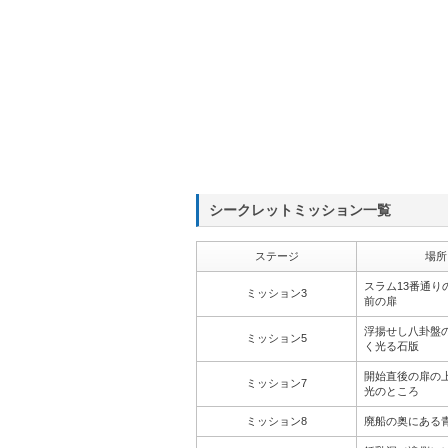
シークレットミッション一覧
ステージ
場所
スラム13番通り
ミッション3
前の扉
浮揚せし八卦盤
ミッション5
く光る石版
開始直後の扉の
ミッション7
光のところ
ミッション8
廃船の奥にある