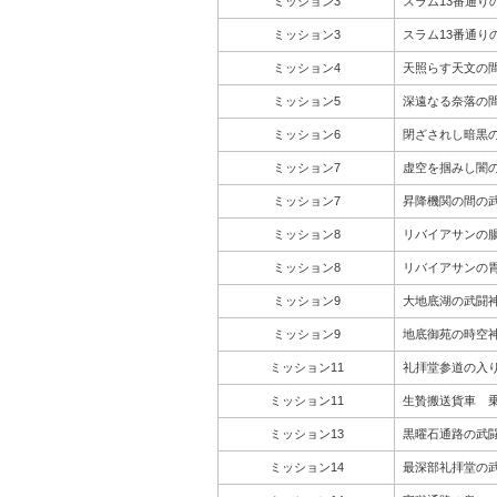
ミッション3
スラム13番通り
ミッション3
スラム13番通り
ミッション4
天照らす天文の
ミッション5
深遠なる奈落の
ミッション6
閉ざされし暗黒
ミッション7
虚空を掴みし闇
ミッション7
昇降機関の間の
ミッション8
リバイアサンの
ミッション8
リバイアサンの
ミッション9
大地底湖の武闘
ミッション9
地底御苑の時空
ミッション11
礼拝堂参道の入
ミッション11
生贄搬送貨車 
ミッション13
黒曜石通路の武
ミッション14
最深部礼拝堂の