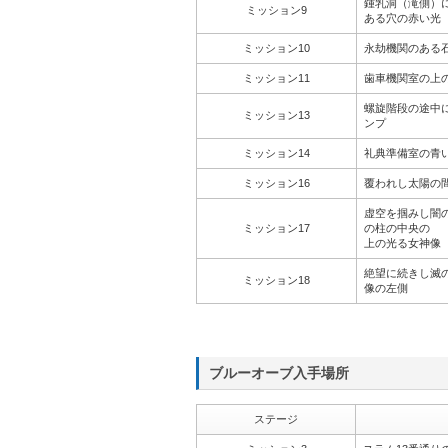
鍾乳洞（滝側）
ミッション9
ある穴の赤い光
ミッション10
永劫機関のある
ミッション11
歯車機関室の上
螺旋階段の途中
ミッション13
ンプ
ミッション14
礼典準備室の青
ミッション16
覆われし太陽の
虚空を掴みし闇
ミッション17
の柱の中央の
上の光る女神像
絶望に続きし滅
ミッション18
像の左側
ブルーオーブ入手場所
ステージ