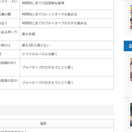
に入り、上に
時間内に全ての設置物を破壊
石像の横
時間内に全てのレッドオーブを集める
のほう
時間内に全てのブルーオーブの欠片を集める
にある赤いラ
敵を全滅
い炎の上
敵を1匹も逃さない
間
クリスタルパズルを解く
の回廊の3つ
ブルーオーブの欠片までたどり着く
の羨道の足の
ブルーオーブの欠片までたどり着く
場所