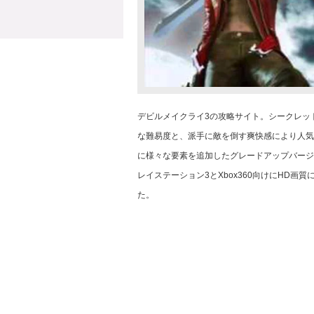
デビルメイクライ3の攻略サイト。シークレッ
な難易度と、派手に敵を倒す爽快感により人気
に様々な要素を追加したグレードアップバージ
レイステーション3とXbox360向けにHD
た。