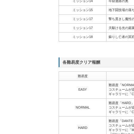
ミッション14
牢獄通路の奥
ミッション15
地下闘技場の落
ミッション17
撃ち貫きし魔性
ミッション17
天駆ける光の庭
ミッション18
蘇りし亡者の冥
各難易度クリア報酬
難易度
難易度「NORM
EASY
コスチュームが
ギャラリーに「Clear
難易度「HARD
NORMAL
コスチュームが
ギャラリーに「Conce
難易度「DANTE 
コスチュームが
HARD
ギャラリーに「Motion