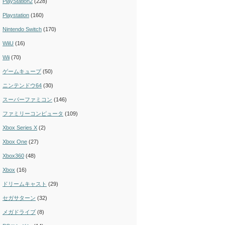
PlayStation2
(228)
Playstation
(160)
Nintendo Switch
(170)
WiiU
(16)
Wii
(70)
ゲームキューブ
(50)
ニンテンドウ64
(30)
スーパーファミコン
(146)
ファミリーコンピュータ
(109)
Xbox Series X
(2)
Xbox One
(27)
Xbox360
(48)
Xbox
(16)
ドリームキャスト
(29)
セガサターン
(32)
メガドライブ
(8)