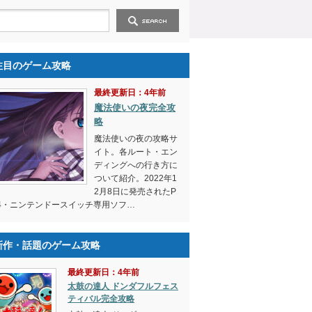
注目のゲーム攻略
最終更新日：4年前
魔法使いの夜完全攻
略
魔法使いの夜の攻略サ
イト。各ルート・エン
ディングへの行き方に
ついて紹介。2022年1
2月8日に発売されたP
4・ニンテンドースイッチ専用ソフ…
新作・話題のゲーム攻略
最終更新日：4年前
太鼓の達人 ドンダフルフェス
ティバル完全攻略