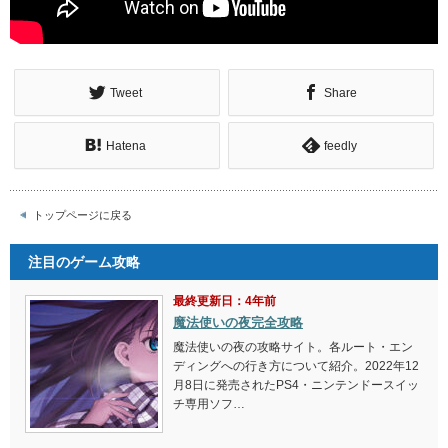
Tweet
Share
Hatena
feedly
トップページに戻る
注目のゲーム攻略
最終更新日：4年前
魔法使いの夜完全攻略
魔法使いの夜の攻略サイト。各ルート・エン
ディングへの行き方について紹介。2022年12
月8日に発売されたPS4・ニンテンドースイッ
チ専用ソフ…