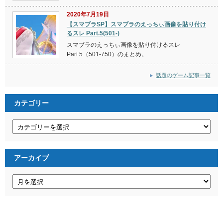
2020年7月19日
【スマブラSP】スマブラのえっちぃ画像を貼り付け
るスレ Part.5(501-)
スマブラのえっちぃ画像を貼り付けるスレ
Part.5（501-750）のまとめ。…
話題のゲーム記事一覧
カテゴリー
カ
テ
ゴ
リ
ー
アーカイブ
ア
ー
カ
イ
ブ