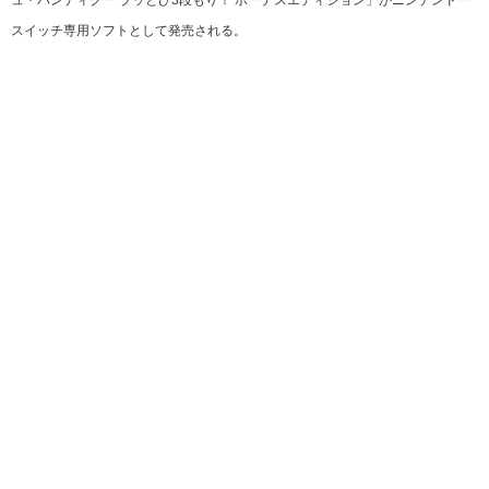
ュ・バンディクー ブッとび3段もり！ ボーナスエディション」がニンテンドー
スイッチ専用ソフトとして発売される。