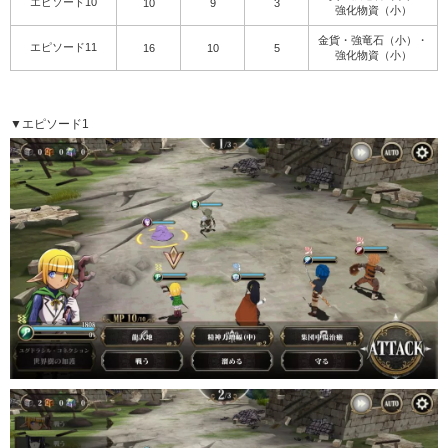
エピソード10
10
9
3
強化物資（小）
金貨・強竜石（小）・
エピソード11
16
10
5
強化物資（小）
▼エピソード1