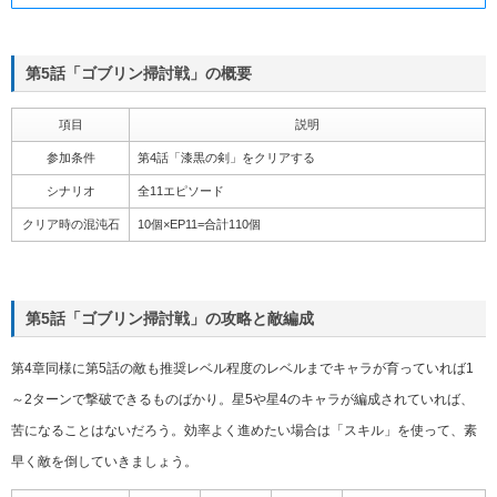
第5話「ゴブリン掃討戦」の概要
項目
説明
参加条件
第4話「漆黒の剣」をクリアする
シナリオ
全11エピソード
クリア時の混沌石
10個×EP11=合計110個
第5話「ゴブリン掃討戦」の攻略と敵編成
第4章同様に第5話の敵も推奨レベル程度のレベルまでキャラが育っていれば1
～2ターンで撃破できるものばかり。星5や星4のキャラが編成されていれば、
苦になることはないだろう。効率よく進めたい場合は「スキル」を使って、素
早く敵を倒していきましょう。