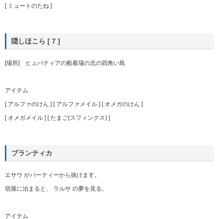
[ ミュートのたね ]
隠しほこら [ 7 ]
[場所] ヒュパティアの船着場の北の四角い島
アイテム
[ アルファのけん ] [ アルファメイル ] [ オメガのけん ]
[ オメガメイル ] [ たまご(スフィンクス) ]
ブランティカ
エサウ がパーティーから抜けます。
宿屋に泊まると、 ラルサ の夢を見る。
アイテム