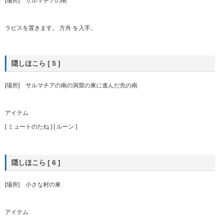
[場所] サルマチアの南
ラピスを置きます。 方舟 を入手。
隠しほこら [ 5 ]
[場所] サルマチアの南の洞窟の東に進んだ先の南
アイテム
[ ミュートのたね ] [ ルーン ]
隠しほこら [ 6 ]
[場所] 小さな村の東
アイテム