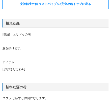
女神転生外伝 ラストバイブル2完全攻略トップに戻る
枯れた森
[場所] エリドゥの南
森を抜けます。
アイテム
[ おおきなほね4 ]
枯れた森の村
クウラ と話すと仲間になります。