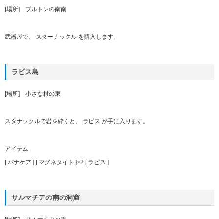
[場所] ブルトンの南南
武器屋で、 スターナックル を購入します。
ラピス島
[場所] 小さな村の東
スタナックルで岩を砕くと、 ラピス が手に入ります。
アイテム
[ パナケア ] [ マグネタイト ]×2 [ ラピス ]
サルマチアの南の洞窟