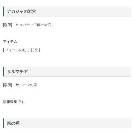
アカジャの岩穴
[場所] ヒュパティア南の岩穴
アイテム
[ フォースのたて ] [ 空 ]
サルマチア
[場所] サルーンの東
情報収集です。
東の祠