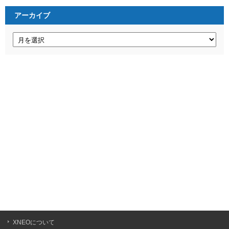
リ
ー
アーカイブ
ア
ー
カ
イ
ブ
XNEOについて