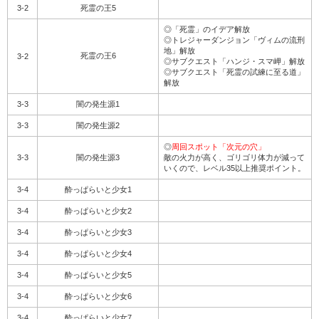
3-2
死霊の王5
◎「死霊」のイデア解放
◎トレジャーダンジョン「ヴィムの流刑
地」解放
死霊の王6
3-2
◎サブクエスト「ハンジ・スマ岬」解放
◎サブクエスト「死霊の試練に至る道」
解放
3-3
闇の発生源1
3-3
闇の発生源2
◎
周回スポット「次元の穴」
3-3
闇の発生源3
敵の火力が高く、ゴリゴリ体力が減って
いくので、レベル35以上推奨ポイント。
3-4
酔っぱらいと少女1
3-4
酔っぱらいと少女2
3-4
酔っぱらいと少女3
3-4
酔っぱらいと少女4
3-4
酔っぱらいと少女5
3-4
酔っぱらいと少女6
3-4
酔っぱらいと少女7