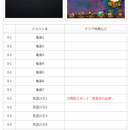
クエスト名
クリア特典など
3-1
亀裂1
3-1
亀裂2
3-1
亀裂3
3-1
亀裂4
3-1
亀裂5
3-1
亀裂6
3-1
亀裂7
3-2
死霊の王1
◎
周回スポット「死霊兵の詰所」
3-2
死霊の王2
3-2
死霊の王3
3-2
死霊の王4