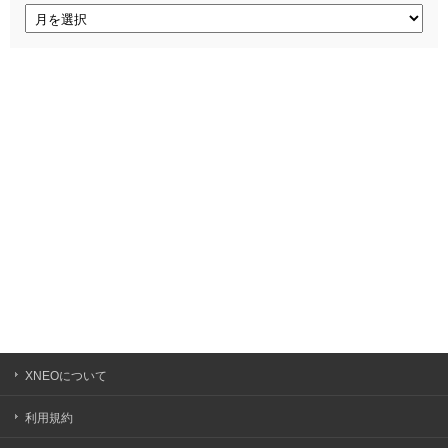
ア
ー
カ
イ
ブ
XNEOについて
利用規約