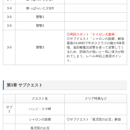
3-4
酔っぱらいと少女8
3-5
襲撃1
3-5
襲撃2
◎
周回スポット「ナイゼン大森林」
◎サブクエスト「シャロンの故郷」解放
最後のLANDで中ボスクラスの敵が4体登
3-5
襲撃3
場。遠距離魔法攻撃を使って攻撃してく
るため、防御力が低いと一気に体力が削
れてしまう。レベル40以上推奨ポイン
ト。
第3章 サブクエスト
クエスト名
クリア特典など
サブ
ハンジ・スマ岬
1
シャロンの故郷
◎サブクエスト「孤児院のお宝」解放
孤児院のお宝