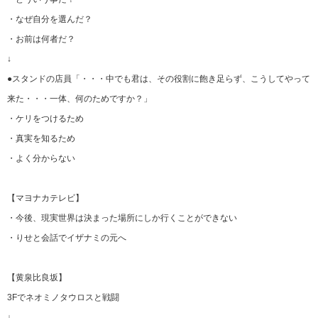
・なぜ自分を選んだ？
・お前は何者だ？
↓
●スタンドの店員「・・・中でも君は、その役割に飽き足らず、こうしてやって
来た・・・一体、何のためですか？」
・ケリをつけるため
・真実を知るため
・よく分からない
【マヨナカテレビ】
・今後、現実世界は決まった場所にしか行くことができない
・りせと会話でイザナミの元へ
【黄泉比良坂】
3Fでネオミノタウロスと戦闘
↓