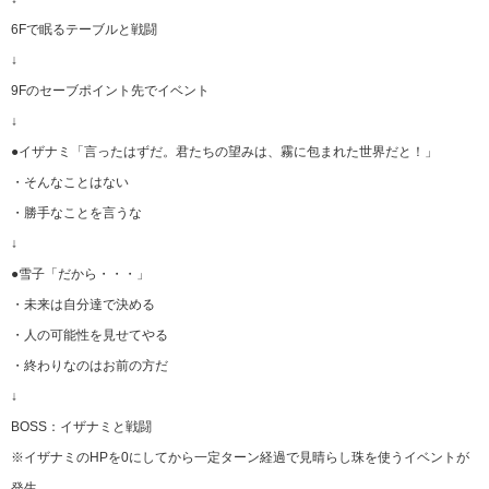
6Fで眠るテーブルと戦闘
↓
9Fのセーブポイント先でイベント
↓
●イザナミ「言ったはずだ。君たちの望みは、霧に包まれた世界だと！」
・そんなことはない
・勝手なことを言うな
↓
●雪子「だから・・・」
・未来は自分達で決める
・人の可能性を見せてやる
・終わりなのはお前の方だ
↓
BOSS：イザナミと戦闘
※イザナミのHPを0にしてから一定ターン経過で見晴らし珠を使うイベントが
発生