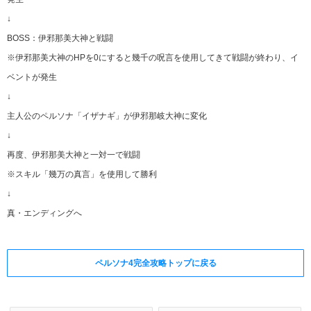
↓
BOSS：伊邪那美大神と戦闘
※伊邪那美大神のHPを0にすると幾千の呪言を使用してきて戦闘が終わり、イ
ベントが発生
↓
主人公のペルソナ「イザナギ」が伊邪那岐大神に変化
↓
再度、伊邪那美大神と一対一で戦闘
※スキル「幾万の真言」を使用して勝利
↓
真・エンディングへ
ペルソナ4完全攻略トップに戻る