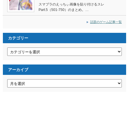
スマブラのえっちぃ画像を貼り付けるスレ
Part.5（501-750）のまとめ。…
話題のゲーム記事一覧
カテゴリー
カ
テ
ゴ
リ
ー
アーカイブ
ア
ー
カ
イ
ブ