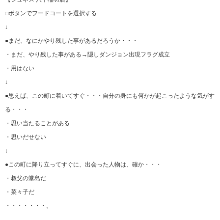
□ボタンでフードコートを選択する
↓
●まだ、なにかやり残した事があるだろうか・・・
・まだ、やり残した事がある→隠しダンジョン出現フラグ成立
・用はない
↓
●思えば、この町に着いてすぐ・・・自分の身にも何かが起こったような気がす
る・・・
・思い当たることがある
・思いだせない
↓
●この町に降り立ってすぐに、出会った人物は、確か・・・
・叔父の堂島だ
・菜々子だ
・・・・・・・。