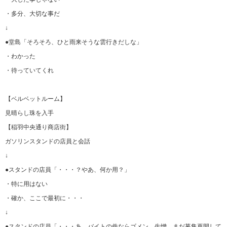
・多分、大切な事だ
↓
●堂島「そろそろ、ひと雨来そうな雲行きだしな」
・わかった
・待っていてくれ
【ベルベットルーム】
見晴らし珠を入手
【稲羽中央通り商店街】
ガソリンスタンドの店員と会話
↓
●スタンドの店員「・・・？やあ、何か用？」
・特に用はない
・確か、ここで最初に・・・
↓
●スタンドの店員「・・・あ、バイトの件ならゴメン。生憎、まだ募集再開して