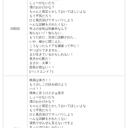
しょーがないだろ
僕のおかげかな？
ちゃんと固定とかしておいてほしいよな
もう平気だろう
ひと風呂浴びてサッパリしよう
へんな誤解をされたくない
24回目
年上の女性は対象外なんで
知らないゾ！知らない…
もうだめだ…完全に誤解された…
いや、確かに聞こえた…
こうなったらドアを蹴破って中に！
やっぱりできません…
まだ生きているかもしれない！
美月が心配だ！
まさか…火事！
部長が危ない！！
[バッドエンド７]
映画は体力！！
もう少しこの話を続けよう
ハイ！！
簡単に言うけどさぁ美月
しょーがないだろ
僕のおかげかな？
ちゃんと固定とかしておいてほしいよな
もう平気だろう
ひと風呂浴びてサッパリしよう
へんな誤解をされたくない
湯気でぜんぜん見えないですよ
すっとぼけるしかない！