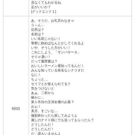
見なくてもわかるね
足がいいか？
[グッドエンド１]
あ、そうだ、お礼言わなきゃ
う～ん…
住所は？
名前は？
いい名前じゃない！
警察に頼めばなんとかしてくれるよ
いや、そうした方がいい！
これにしよう、「サンパギータ」
そりゃ凄い！
だって履歴書は？
おいしいラーメン屋知ってるんだ！
みんな知っている有名なシナリオだ
なに！
ちょっと…
セリフとか覚えられてる？
気をつけないと
あぁ、二村から
確かに…
第１作目の主演女優のお墓？
おぉ！
6回目
美月、すごいな…
撮影終わったら探してみようよ
麗しのナイト様にでも送ってもらったら？
どうしたんだ！
どうしたんだ！
だ、誰もいませんよ