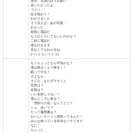
美月、玄関のほうお願い
会いたかったよ
ゴメン…
足を狙おう！
わかりました
そう言えば、あの写真…
わかった
部長に電話だ
もうひとりいてもいいのかな？
二村に電話だ
僕も行きます
見なくてもわかるね
[バッドエンド１３]
もうちょっとなら平気かな？
僕は帰る！もう帰る！！
眠ってやる！
さよなら…
そんな…またダマそうと
住所は？
名前は？
いい名前じゃない！
僕んところに来る？
「雪割りの花」なんてどう？
へぇ、歩いて？
だって履歴書は？
おいしいラーメン屋知ってるんだ！
みんな知っている有名なシナリオだ
なに！
ちょっと…