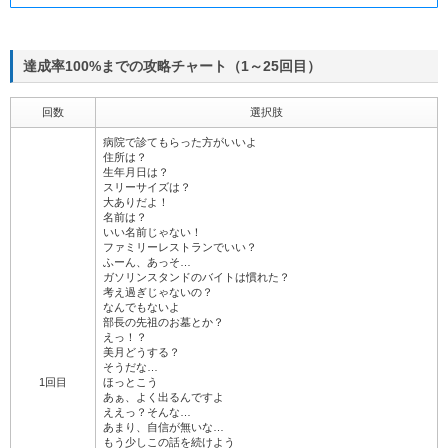
達成率100%までの攻略チャート（1～25回目）
回数
選択肢
病院で診てもらった方がいいよ
住所は？
生年月日は？
スリーサイズは？
大ありだよ！
名前は？
いい名前じゃない！
ファミリーレストランでいい？
ふーん、あっそ…
ガソリンスタンドのバイトは慣れた？
考え過ぎじゃないの？
なんでもないよ
部長の先祖のお墓とか？
えっ！？
美月どうする？
そうだな…
1回目
ほっとこう
あぁ、よく出るんですよ
ええっ？そんな…
あまり、自信が無いな…
もう少しこの話を続けよう