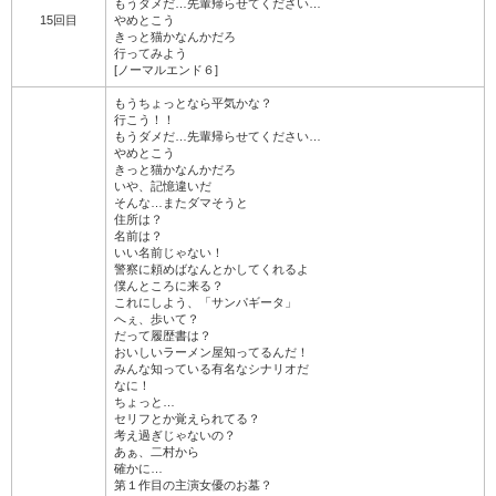
もうダメだ…先輩帰らせてください…
15回目
やめとこう
きっと猫かなんかだろ
行ってみよう
[ノーマルエンド６]
もうちょっとなら平気かな？
行こう！！
もうダメだ…先輩帰らせてください…
やめとこう
きっと猫かなんかだろ
いや、記憶違いだ
そんな…またダマそうと
住所は？
名前は？
いい名前じゃない！
警察に頼めばなんとかしてくれるよ
僕んところに来る？
これにしよう、「サンパギータ」
へぇ、歩いて？
だって履歴書は？
おいしいラーメン屋知ってるんだ！
みんな知っている有名なシナリオだ
なに！
ちょっと…
セリフとか覚えられてる？
考え過ぎじゃないの？
あぁ、二村から
確かに…
第１作目の主演女優のお墓？