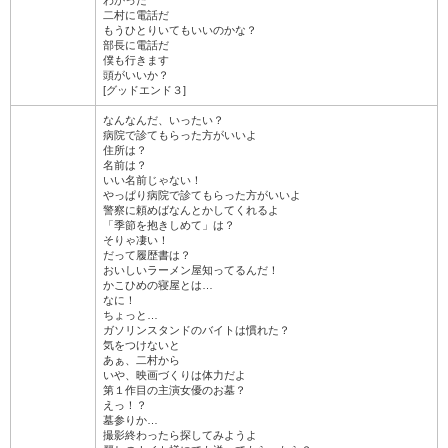
わかった
二村に電話だ
もうひとりいてもいいのかな？
部長に電話だ
僕も行きます
頭がいいか？
[グッドエンド３]
なんなんだ、いったい？
病院で診てもらった方がいいよ
住所は？
名前は？
いい名前じゃない！
やっぱり病院で診てもらった方がいいよ
警察に頼めばなんとかしてくれるよ
「季節を抱きしめて」は？
そりゃ凄い！
だって履歴書は？
おいしいラーメン屋知ってるんだ！
かこひめの寝屋とは…
なに！
ちょっと…
ガソリンスタンドのバイトは慣れた？
気をつけないと
あぁ、二村から
いや、映画づくりは体力だよ
第１作目の主演女優のお墓？
えっ！？
墓参りか…
撮影終わったら探してみようよ