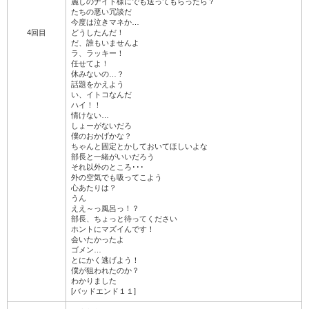
麗しのナイト様にでも送ってもらったら？
たちの悪い冗談だ
今度は泣きマネか…
4回目
どうしたんだ！
だ、誰もいませんよ
ラ、ラッキー！
任せてよ！
休みないの…？
話題をかえよう
い、イトコなんだ
ハイ！！
情けない…
しょーがないだろ
僕のおかげかな？
ちゃんと固定とかしておいてほしいよな
部長と一緒がいいだろう
それ以外のところ･･･
外の空気でも吸ってこよう
心あたりは？
うん
ええ～っ風呂っ！？
部長、ちょっと待ってください
ホントにマズイんです！
会いたかったよ
ゴメン…
とにかく逃げよう！
僕が狙われたのか？
わかりました
[バッドエンド１１]