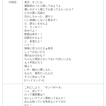
17回目
美月、すごいな…
撮影終わったら探してみようよ
麗しのナイト様にでも送ってもらったら？
たちの悪い冗談だ
泣かしちゃった…謝ろう
いい加減にしないと怒るぞ！
だ、誰もいませんよ
ラ、ラッキー！
任せてよ！
映画は体力！！
話題をかえよう
と、友達だよ！
ハイ！！
簡単に言うけどさぁ美月
しょーがないだろ
僕のおかげかな？
ちゃんと固定とかしておいてほしいよな
もう平気だろう
寝よう
いや、確かに聞こえた…
なんだ、寝言だったんだ
そうに決まってる
[バッドエンド４]
これにしよう、「サンパギータ」
へぇ、歩いて？
だって履歴書は？
おいしいラーメン屋知ってるんだ！
みんな知っている有名なシナリオだ
なに！