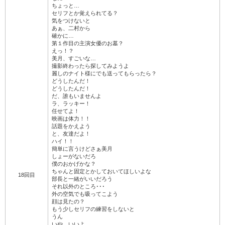
ちょっと…
セリフとか覚えられてる？
気をつけないと
あぁ、二村から
確かに…
第１作目の主演女優のお墓？
えっ！？
美月、すごいな…
撮影終わったら探してみようよ
麗しのナイト様にでも送ってもらったら？
どうしたんだ！
どうしたんだ！
だ、誰もいませんよ
ラ、ラッキー！
任せてよ！
映画は体力！！
話題をかえよう
と、友達だよ！
ハイ！！
簡単に言うけどさぁ美月
しょーがないだろ
僕のおかげかな？
ちゃんと固定とかしておいてほしいよな
18回目
部長と一緒がいいだろう
それ以外のところ･･･
外の空気でも吸ってこよう
顔は見たの？
もう少しセリフの練習をしないと
うん
いや、いいよ