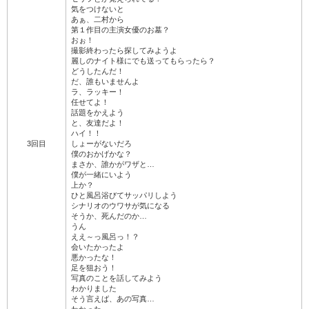
気をつけないと
あぁ、二村から
第１作目の主演女優のお墓？
おぉ！
撮影終わったら探してみようよ
麗しのナイト様にでも送ってもらったら？
どうしたんだ！
だ、誰もいませんよ
ラ、ラッキー！
任せてよ！
話題をかえよう
と、友達だよ！
ハイ！！
3回目
しょーがないだろ
僕のおかげかな？
まさか、誰かがワザと…
僕が一緒にいよう
上か？
ひと風呂浴びてサッパリしよう
シナリオのウワサが気になる
そうか、死んだのか…
うん
ええ～っ風呂っ！？
会いたかったよ
悪かったな！
足を狙おう！
写真のことを話してみよう
わかりました
そう言えば、あの写真…