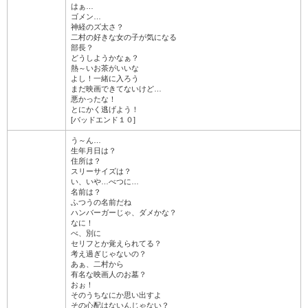
はぁ…
ゴメン…
神経のズ太さ？
二村の好きな女の子が気になる
部長？
どうしようかなぁ？
熱～いお茶がいいな
よし！一緒に入ろう
まだ映画できてないけど…
悪かったな！
とにかく逃げよう！
[バッドエンド１０]
う～ん…
生年月日は？
住所は？
スリーサイズは？
い、いや…べつに…
名前は？
ふつうの名前だね
ハンバーガーじゃ、ダメかな？
なに！
べ、別に
セリフとか覚えられてる？
考え過ぎじゃないの？
あぁ、二村から
有名な映画人のお墓？
おぉ！
そのうちなにか思い出すよ
その心配はないんじゃない？