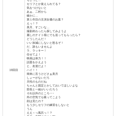
ちょっと…
セリフとか覚えられてる？
気をつけないと
あぁ、二村から
確かに…
第１作目の主演女優のお墓？
えっ！？
美月、すごいな…
撮影終わったら探してみようよ
麗しのナイト様にでも送ってもらったら？
どうしたんだ！
いい加減にしないと怒るぞ！
だ、誰もいませんよ
ラ、ラッキー！
任せてよ！
映画は体力！！
話題をかえよう
と、友達だよ！
19回目
ハイ！！
簡単に言うけどさぁ美月
しょーがないだろ
天性のものだね
ちゃんと固定とかしておいてほしいよな
部長と一緒がいいだろう
それ以外のところ･･･
外の空気でも吸ってこよう
顔は見たの？
もう少しセリフの練習をしないと
うん
ええ～っ風呂っ！？