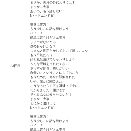
まさか、美月の身代わりに…！
まさか…火事！
あいつ、もう許せない！！
[バッドエンド８]
映画は体力！！
もう少しこの話を続けよう
ハイ！！
簡単に言うけどさぁ美月
しょーがないだろ
僕のおかげかな？
ちゃんと固定とかしておいてほしいよな
もう平気だろう
ひと風呂浴びてサッパリしよう
へんな誤解をされたくない
23回目
さっすが部長、察しがいい
自分の、ということにしておこう
もうだめだ…完全に誤解された…
いや、確かに聞こえた…
こうなったらドアを蹴破って中に！
わかりました、開けます…
早くみんなに知らせないと！
まさか…火事！
とにかく逃げよう
[バッドエンド６]
映画は体力！！
もう少しこの話を続けよう
ハイ！！
簡単に言うけどさぁ美月