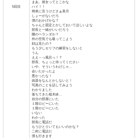
まあ、彼女ってとこかな
5回目
ハイ！！
簡単に言うけどさぁ美月
しょーがないだろ
僕のおかげかな？
ちゃんと固定とかしておいてほしいよな
部長と一緒がいいだろう
隣のベランダか？
外の空気でも吸ってこよう
顔は見たの？
もう少しセリフの練習をしないと
うん
ええ～っ風呂っ！？
部長、ちょっと待ってください
いや、そういうわけじゃ…
会いたかったよ
悪かったな！
凶器をなんとかしないと！
写真のことを話してみよう
わかりました
落ちてきた植木鉢…
自分の部屋にいた
１階ロビーにいた
１階ロビーにいた
いない
わかった
部長に電話だ
もうひとりいてもいいのかな？
二村に電話だ
僕も行きます