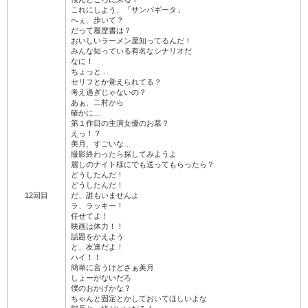
これにしよう、「サンパギータ」
へぇ、歩いて？
だって履歴書は？
おいしいラーメン屋知ってるんだ！
みんな知っている有名なシナリオだ
なに！
ちょっと…
セリフとか覚えられてる？
考え過ぎじゃないの？
あぁ、二村から
確かに…
第１作目の主演女優のお墓？
えっ！？
美月、すごいな…
撮影終わったら探してみようよ
麗しのナイト様にでも送ってもらったら？
どうしたんだ！
どうしたんだ！
12回目
だ、誰もいませんよ
ラ、ラッキー！
任せてよ！
映画は体力！！
話題をかえよう
と、友達だよ！
ハイ！！
簡単に言うけどさぁ美月
しょーがないだろ
僕のおかげかな？
ちゃんと固定とかしておいてほしいよな