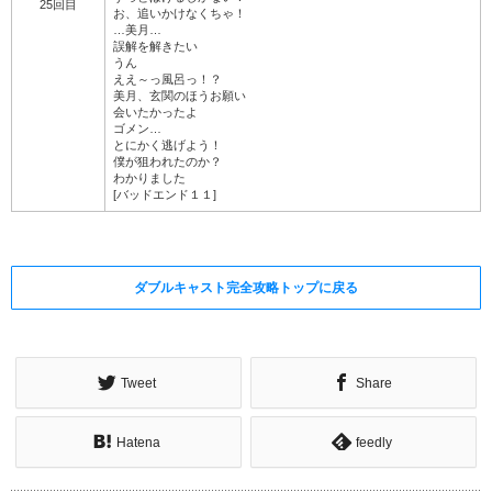
25回目
お、追いかけなくちゃ！
…美月…
誤解を解きたい
うん
ええ～っ風呂っ！？
美月、玄関のほうお願い
会いたかったよ
ゴメン…
とにかく逃げよう！
僕が狙われたのか？
わかりました
[バッドエンド１１]
ダブルキャスト完全攻略トップに戻る
Tweet
Share
Hatena
feedly