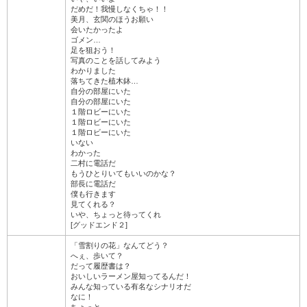
だめだ！我慢しなくちゃ！！
美月、玄関のほうお願い
会いたかったよ
ゴメン…
足を狙おう！
写真のことを話してみよう
わかりました
落ちてきた植木鉢…
自分の部屋にいた
自分の部屋にいた
１階ロビーにいた
１階ロビーにいた
１階ロビーにいた
いない
わかった
二村に電話だ
もうひとりいてもいいのかな？
部長に電話だ
僕も行きます
見てくれる？
いや、ちょっと待ってくれ
[グッドエンド２]
「雪割りの花」なんてどう？
へぇ、歩いて？
だって履歴書は？
おいしいラーメン屋知ってるんだ！
みんな知っている有名なシナリオだ
なに！