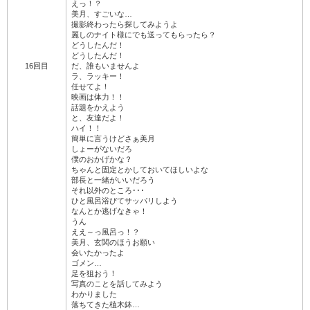
えっ！？
美月、すごいな…
撮影終わったら探してみようよ
麗しのナイト様にでも送ってもらったら？
どうしたんだ！
どうしたんだ！
16回目
だ、誰もいませんよ
ラ、ラッキー！
任せてよ！
映画は体力！！
話題をかえよう
と、友達だよ！
ハイ！！
簡単に言うけどさぁ美月
しょーがないだろ
僕のおかげかな？
ちゃんと固定とかしておいてほしいよな
部長と一緒がいいだろう
それ以外のところ･･･
ひと風呂浴びてサッパリしよう
なんとか逃げなきゃ！
うん
ええ～っ風呂っ！？
美月、玄関のほうお願い
会いたかったよ
ゴメン…
足を狙おう！
写真のことを話してみよう
わかりました
落ちてきた植木鉢…