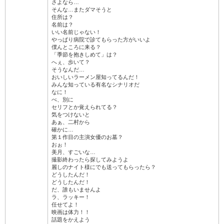
さよなら…
そんな…またダマそうと
住所は？
名前は？
いい名前じゃない！
やっぱり病院で診てもらった方がいいよ
僕んところに来る？
「季節を抱きしめて」は？
へぇ、歩いて？
そうなんだ…
おいしいラーメン屋知ってるんだ！
みんな知っている有名なシナリオだ
なに！
べ、別に
セリフとか覚えられてる？
気をつけないと
あぁ、二村から
確かに…
第１作目の主演女優のお墓？
おぉ！
美月、すごいな…
撮影終わったら探してみようよ
麗しのナイト様にでも送ってもらったら？
どうしたんだ！
どうしたんだ！
だ、誰もいませんよ
ラ、ラッキー！
任せてよ！
映画は体力！！
話題をかえよう