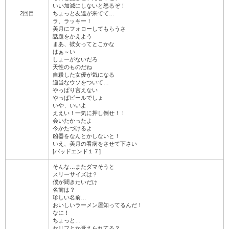
いい加減にしないと怒るぞ！
2回目
ちょっと友達が来てて…
ラ、ラッキー！
美月にフォローしてもらうさ
話題をかえよう
まあ、彼女ってとこかな
はぁ～い
しょーがないだろ
天性のものだね
自殺した女優が気になる
適当なウソをついて…
やっぱり言えない
やっぱビールでしょ
いや、いいよ
ええい！一気に押し倒せ！！
会いたかったよ
今かたづけるよ
凶器をなんとかしないと！
いえ、美月の看病をさせて下さい
[バッドエンド１７]
そんな…またダマそうと
スリーサイズは？
僕が聞きたいだけ
名前は？
珍しい名前…
おいしいラーメン屋知ってるんだ！
なに！
ちょっと…
セリフとか覚えられてる？