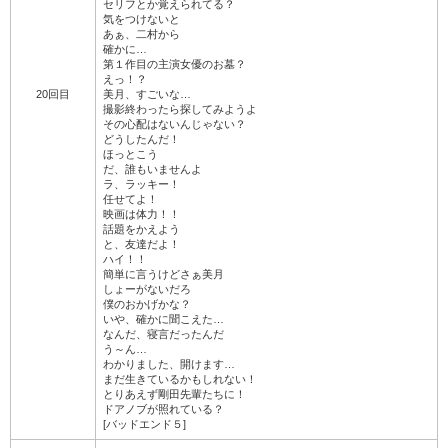
セリフとか覚えられてる？
気をつけないと
あぁ、二村から
確かに…
第１作目の主演女優のお墓？
えっ！？
20回目
美月、すごいな…
撮影終わったら探してみようよ
その心配はないんじゃない？
どうしたんだ！
ほっとこう
だ、誰もいませんよ
ラ、ラッキー！
任せてよ！
映画は体力！！
話題をかえよう
と、友達だよ！
ハイ！！
簡単に言うけどさぁ美月
しょーがないだろ
僕のおかげかな？
いや、確かに聞こえた…
なんだ、寝言だったんだ
う～ん…
わかりました、開けます…
まだ生きているかもしれない！
とりあえず剛田先輩たちに！
ドアノブが照れている？
[バッドエンド５]