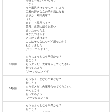
部長と一緒がいいだろう
上か？
ひと風呂浴びてサッパリしよう
二村の好きな女の子が気になる
まさか…剛田先輩？
うん
ええ～っ風呂っ！？
美月、玄関のほうお願い
会いたかったよ
今かたづけるよ
とにかく逃げよう！
ここはそんなにヤバイ所なのか？
わかりました
[バッドエンド１１]
もうちょっとなら平気かな？
行こう！！
13回目
もうダメだ…先輩帰らせてください…
行ってみよう
[ノーマルエンド４]
もうちょっとなら平気かな？
行こう！！
もうダメだ…先輩帰らせてください…
14回目
やめとこう
行ってみよう
[ノーマルエンド５]
もうちょっとなら平気かな？
行こう！！