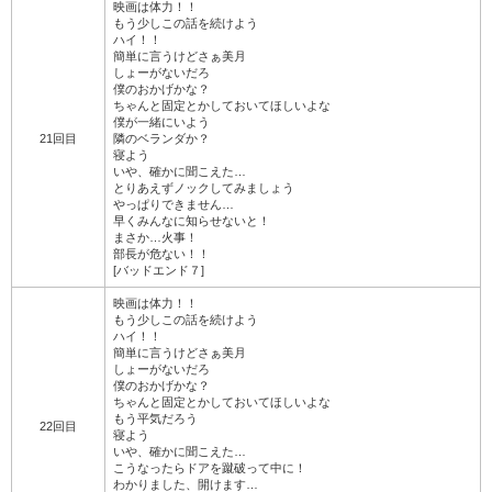
映画は体力！！
もう少しこの話を続けよう
ハイ！！
簡単に言うけどさぁ美月
しょーがないだろ
僕のおかげかな？
ちゃんと固定とかしておいてほしいよな
僕が一緒にいよう
21回目
隣のベランダか？
寝よう
いや、確かに聞こえた…
とりあえずノックしてみましょう
やっぱりできません…
早くみんなに知らせないと！
まさか…火事！
部長が危ない！！
[バッドエンド７]
映画は体力！！
もう少しこの話を続けよう
ハイ！！
簡単に言うけどさぁ美月
しょーがないだろ
僕のおかげかな？
ちゃんと固定とかしておいてほしいよな
もう平気だろう
22回目
寝よう
いや、確かに聞こえた…
こうなったらドアを蹴破って中に！
わかりました、開けます…