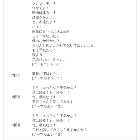
ラ、ラッキー！
任せてよ！
映画は体力！！
話題をかえよう
と、友達だよ！
ハイ！！
簡単に言うけどさぁ美月
しょーがないだろ
僕のおかげかな？
ちゃんと固定とかしておいてほしいよな
もう平気だろう
寝よう
気のせいだ、きっと…
[バッドエンド３]
部長、僕はもう…
7回目
[ノーマルエンド１]
もうちょっとなら平気かな？
僕は帰る！もう帰る！！
8回目
ね、眠気なぞ！
美月ちゃんと話してみます
[ノーマルエンド２]
もうちょっとなら平気かな？
僕は帰る！もう帰る！！
9回目
ね、眠気なぞ！
二村と話してみてもらえませんか？
[ノーマルエンド３]