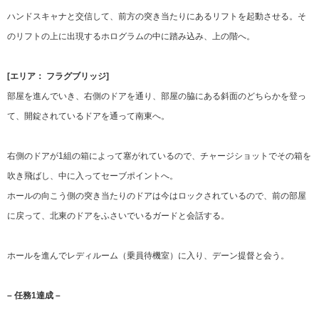
ハンドスキャナと交信して、前方の突き当たりにあるリフトを起動させる。そ
のリフトの上に出現するホログラムの中に踏み込み、上の階へ。
[エリア： フラグブリッジ]
部屋を進んでいき、右側のドアを通り、部屋の脇にある斜面のどちらかを登っ
て、開錠されているドアを通って南東へ。
右側のドアが1組の箱によって塞がれているので、チャージショットでその箱を
吹き飛ばし、中に入ってセーブポイントへ。
ホールの向こう側の突き当たりのドアは今はロックされているので、前の部屋
に戻って、北東のドアをふさいでいるガードと会話する。
ホールを進んでレディルーム（乗員待機室）に入り、デーン提督と会う。
– 任務1達成 –