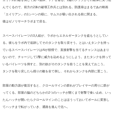
エリア内の敵を倒して奥へ進み、ドアを通る。1艦のシップがその船体に突っ込
んでくるので、前方の2体の破壊工作兵とは別れる。防護扉はまるであの映画
「エイリアン」の1シーンの様に、サムスが吸い出される前に閉まる。
後はゼノリサーチラボまで戻る。
スペースパイレーツの3人組が、ラボからエネルギータンクを盗もうとしてい
る。彼らをラボ内で追跡してそのタンクを取り戻そう。とはいえタンクを持っ
ているスペースパイレーツはAIが狡猾で、直接射撃を当てるチャンスはあまり
ないので、チャージして1撃に威力を込めるようにしよう。またタンクを持って
いるパイレーツを倒すと、別の奴がそのタンクを拾うことを覚えておこう。
タンクを取り戻したら残りの敵を全て倒し、それからタンクを内部に置こう。
部屋の動力源が復活すると、クロールマインの群れがプレイヤーの周りに群が
ってくる。部屋の脇のどちらかの2つのハッチが開くまで射撃で食い止め、いっ
たんハッチが開いたらクロールマインのことはほうっておいてボールに変形し
てハッチまで転がっていき、通路を進んで北へ。