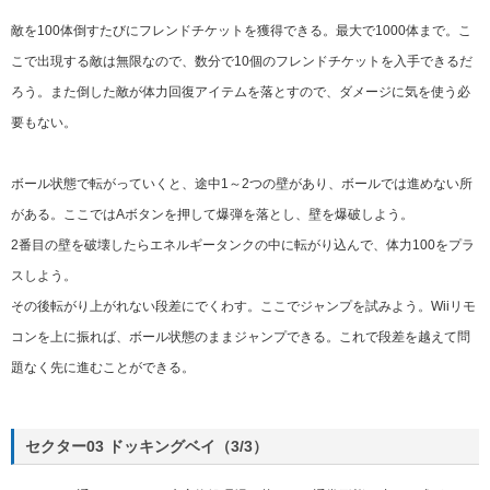
敵を100体倒すたびにフレンドチケットを獲得できる。最大で1000体まで。こ
こで出現する敵は無限なので、数分で10個のフレンドチケットを入手できるだ
ろう。また倒した敵が体力回復アイテムを落とすので、ダメージに気を使う必
要もない。
ボール状態で転がっていくと、途中1～2つの壁があり、ボールでは進めない所
がある。ここではAボタンを押して爆弾を落とし、壁を爆破しよう。
2番目の壁を破壊したらエネルギータンクの中に転がり込んで、体力100をプラ
スしよう。
その後転がり上がれない段差にでくわす。ここでジャンプを試みよう。Wiiリモ
コンを上に振れば、ボール状態のままジャンプできる。これで段差を越えて問
題なく先に進むことができる。
セクター03 ドッキングベイ（3/3）