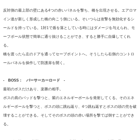
反対側の最上部の壁にある4つの赤いパネルを撃ち、橋を出現させる。エアロマ
イン達が新しく形成した橋の向こう側にいる。そいつらは攻撃を無効化するシ
ールドを持っている。1対1で盾を落としている時にはダメージを与えられ、モ
ーフボール状態で簡単に通り抜けることができ、すると勝手に自爆してくれ
る。
橋を渡ったら左のドアを通ってセーブポイントへ。そうしたら右側のコントロ
ールパネルを操作して防護扉を開く。
- BOSS： バーサーカーロード -
最初のボスだけあり、楽勝の相手。
ボスの肩のパッドを撃つと、紫のエネルギーボールを発射してくる。そのエネ
ルギーボールを撃つと、ボスの頭に跳ね返り、4つ跳ね返すとボスの頭の兜を破
壊することができる。そしてそのボスの頭の赤い場所を撃てば倒すことができ
る。