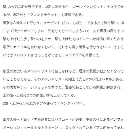
撃つたびに1Pを獲得でき、10Pに達すると「ゴールドクレジット」を入手でき
るが、20Pだと「フレンドチケット」を獲得できる。
射撃はAボタンで行なう。ターゲットは1つにしぼり、できるだけ速く撃つ。天
井まで飛び上がってしまい、見えなくなってしまうので、ある程度の高さまで
撃ち上げたら少し撃つのを止め、撃ち上げたそのドローンが地面に着くだろう
場所にカーソルを合わせておいて、それから再び射撃を行なうといい。うまく
いけばリバウンドさせることができる。スコア20Pを目指そう。
部屋の奥にいるスペシャリストに話しかけると、通路の装置が動かなくなって
いることがわかる。そのスペシャリストの頭上に光る2つの円形パネルがある。
その両方をチャージショットで撃つと、通路で起こっている問題が解決され、
上の階へと続く2つの斜面が持ち上がってくる。
2階へ上がったら北のドアを通ってドキングベイ4ヘ。
部屋の外へと続くドアを通るにはパスコードが必要。中央の柱にあるインフォ
メーション・ターミナルをスキャンし、ロックされているドアに向かってそれ