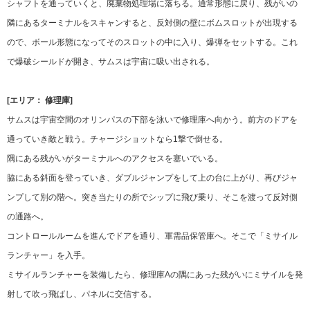
シャフトを通っていくと、廃棄物処理場に落ちる。通常形態に戻り、残がいの
隣にあるターミナルをスキャンすると、反対側の壁にボムスロットが出現する
ので、ボール形態になってそのスロットの中に入り、爆弾をセットする。これ
で爆破シールドが開き、サムスは宇宙に吸い出される。
[エリア： 修理庫]
サムスは宇宙空間のオリンパスの下部を泳いで修理庫へ向かう。前方のドアを
通っていき敵と戦う。チャージショットなら1撃で倒せる。
隅にある残がいがターミナルへのアクセスを塞いでいる。
脇にある斜面を登っていき、ダブルジャンプをして上の台に上がり、再びジャ
ンプして別の階へ。突き当たりの所でシップに飛び乗り、そこを渡って反対側
の通路へ。
コントロールルームを進んでドアを通り、軍需品保管庫へ。そこで「ミサイル
ランチャー」を入手。
ミサイルランチャーを装備したら、修理庫Aの隅にあった残がいにミサイルを発
射して吹っ飛ばし、パネルに交信する。