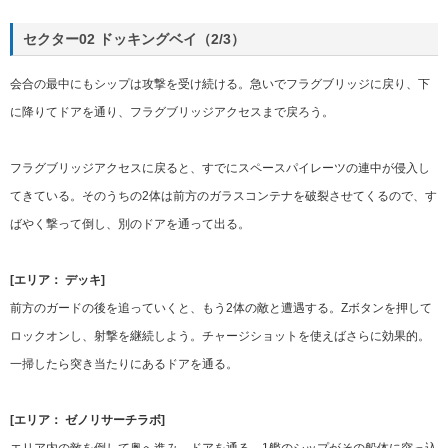
セクター02 ドッキングベイ（2/3）
会合の最中にもシップは攻撃を受け続ける。急いでフラグブリッジに戻り、下
に降りてドアを通り、フラグブリッジアクセスまで戻ろう。
フラグブリッジアクセスに戻ると、すでにスペースパイレーツの連中が侵入し
てきている。そのうちの2体は前方のガラスコンテナを破裂させてくるので、す
ばやく撃って倒し、別のドアを通って出る。
[エリア： デッキ]
前方のガードの後を追っていくと、もう2体の敵と遭遇する。Zボタンを押して
ロックオンし、射撃を継続しよう。チャージショットを使えばさらに効果的。
一掃したら突き当たりにあるドアを通る。
[エリア： ゼノリサーチラボ]