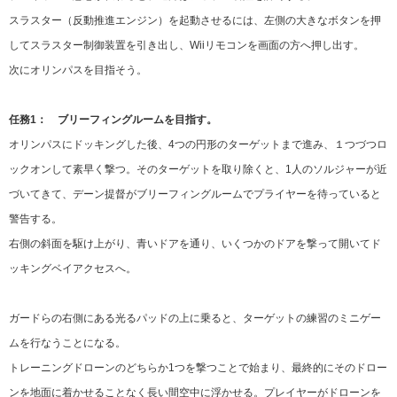
スラスター（反動推進エンジン）を起動させるには、左側の大きなボタンを押
してスラスター制御装置を引き出し、Wiiリモコンを画面の方へ押し出す。
次にオリンパスを目指そう。
任務1： ブリーフィングルームを目指す。
オリンパスにドッキングした後、4つの円形のターゲットまで進み、１つづつロ
ックオンして素早く撃つ。そのターゲットを取り除くと、1人のソルジャーが近
づいてきて、デーン提督がブリーフィングルームでプライヤーを待っていると
警告する。
右側の斜面を駆け上がり、青いドアを通り、いくつかのドアを撃って開いてド
ッキングベイアクセスへ。
ガードらの右側にある光るパッドの上に乗ると、ターゲットの練習のミニゲー
ムを行なうことになる。
トレーニングドローンのどちらか1つを撃つことで始まり、最終的にそのドロー
ンを地面に着かせることなく長い間空中に浮かせる。プレイヤーがドローンを