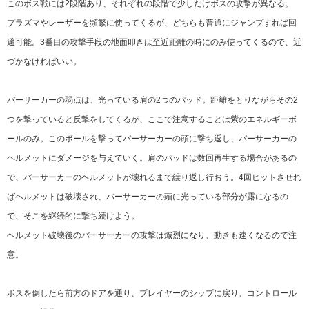
このボス戦には2段階あり、それぞれの段階で少しだけボスの攻撃が異なる。
プラズマやレーザーを頻繁に使ってくるが、どちらも普通にジャンプすれば回
避可能。3番目の攻撃手段の地面叩きは至近距離の時にのみ使ってくるので、近
づかなければいい。
バーサーカーの弱点は、光っている肩の2つのパッド。距離をとりながらその2
つを撃っていると反撃をしてくるが、ここで注意することは紫のエネルギーボ
ールのみ。このボールを撃ってバーサーカーの頭に撃ち返し、バーサーカーの
ヘルメットにダメージを与えていく。肩のパッドは数回再生する場合があるの
で、バーサーカーのヘルメットが壊れるまで繰り返し行おう。4回ヒットさせれ
ばヘルメットは破壊され、バーサーカーの頭に光っている部分が露になるの
で、そこを継続的に撃ち続けよう。
ヘルメット破壊後のバーサーカーの攻撃は熾烈になり、動きも速くなるので注
意。
ボスを倒したら前方のドアを通り、プレイヤーのシップに戻り、コントロール