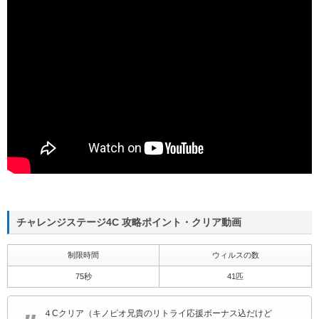
チャレンジステージ4C 攻略ポイント・クリア動画
制限時間
ウィルスの数
75秒
41匹
４Cクリア（キノピオ兄貴のリトライ応援ボーナス込だけど