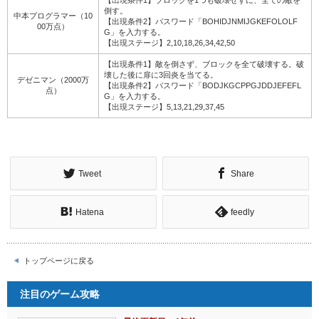
【出現条件1】ブロックを1つも破壊せずに、全ての敵を
倒す。
中本プログラマー（10
【出現条件2】パスワード「BOHIDJNMIJGKEFOLOLF
00万点）
G」を入力する。
【出現ステージ】2,10,18,26,34,42,50
【出現条件1】敵を倒さず、ブロックを全て破壊する。破
壊した後に扉に3回炎を当てる。
デゼニマン（2000万
【出現条件2】パスワード「BODJKGCPPGJDDJEFEFL
点）
G」を入力する。
【出現ステージ】5,13,21,29,37,45
Tweet
Share
Hatena
feedly
トップページに戻る
注目のゲーム攻略