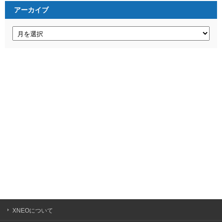
ー
アーカイブ
ア
ー
カ
イ
ブ
XNEOについて