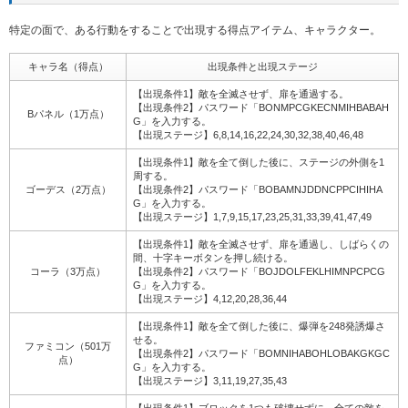
特定の面で、ある行動をすることで出現する得点アイテム、キャラクター。
キャラ名（得点）
出現条件と出現ステージ
【出現条件1】敵を全滅させず、扉を通過する。
【出現条件2】パスワード「BONMPCGKECNMIHBABAH
Bパネル（1万点）
G」を入力する。
【出現ステージ】6,8,14,16,22,24,30,32,38,40,46,48
【出現条件1】敵を全て倒した後に、ステージの外側を1
周する。
ゴーデス（2万点）
【出現条件2】パスワード「BOBAMNJDDNCPPCIHIHA
G」を入力する。
【出現ステージ】1,7,9,15,17,23,25,31,33,39,41,47,49
【出現条件1】敵を全滅させず、扉を通過し、しばらくの
間、十字キーボタンを押し続ける。
コーラ（3万点）
【出現条件2】パスワード「BOJDOLFEKLHIMNPCPCG
G」を入力する。
【出現ステージ】4,12,20,28,36,44
【出現条件1】敵を全て倒した後に、爆弾を248発誘爆さ
せる。
ファミコン（501万
【出現条件2】パスワード「BOMNIHABOHLOBAKGKGC
点）
G」を入力する。
【出現ステージ】3,11,19,27,35,43